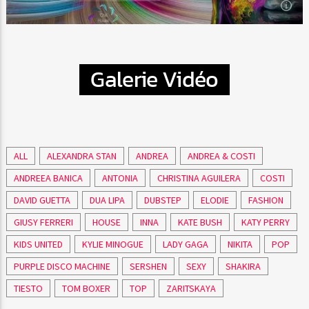
22:00
Samedi
Galerie Vidéo
Tous les soir, de 20h à 2h, vibrez et dansez au rythme envoûtant
des musiques du Buddha-Bar.[...]
En savoir plus
ALL
ALEXANDRA STAN
ANDREA
ANDREA & COSTI
ANDREEA BANICA
ANTONIA
CHRISTINA AGUILERA
COSTI
DAVID GUETTA
DUA LIPA
DUBSTEP
ELODIE
FASHION
GIUSY FERRERI
HOUSE
INNA
KATE BUSH
KATY PERRY
KIDS UNITED
KYLIE MINOGUE
LADY GAGA
NIKITA
POP
PURPLE DISCO MACHINE
SERSHEN
SEXY
SHAKIRA
TIESTO
TOM BOXER
TOP
ZARITSKAYA