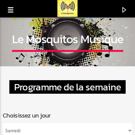
Le Mosquitos Musique
Programme de la semaine
Choisissez un jour
En ce moment
Titre
Artiste