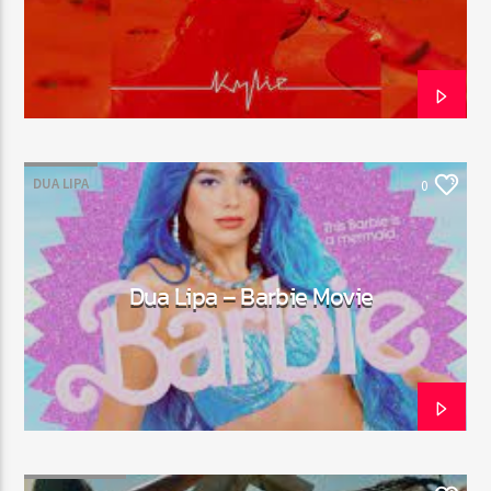
Emission en cours
Web-Radio-Années 100% 80s
07:00
22:00
DUA LIPA
0
Web-Radio-Le-Mosquitos
Dua Lipa – Barbie Movie
Web-Radio-Sicily
Web-Radio-Années 70