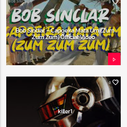
BOB SINCLAR
0
Web-Radio-Années 80
Bob Sinclar – Capoeira Mata Um (Zum
Zum Zum) Official Video
Web-Radio-Latino
Web-Radio-Italia
0
killer1