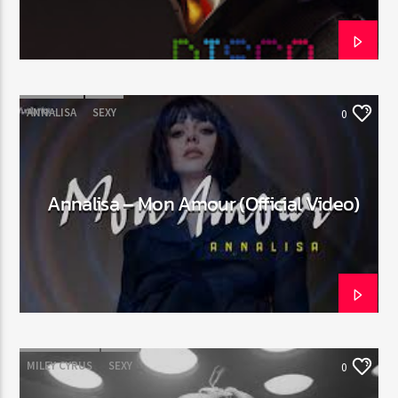
ANNALISA
SEXY
0
Annalisa – Mon Amour (Official Video)
MILEY CYRUS
SEXY
0