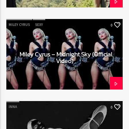
MILEY CYRUS
SEXY
0
Miley Cyrus – Midnight Sky (Official
Video)
INNA
0