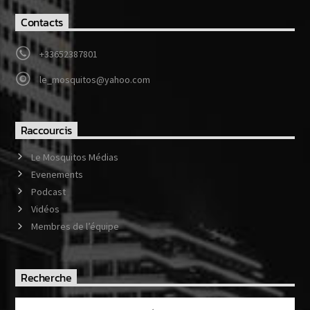
Contacts
+33652387801
le_mosquitos@yahoo.com
Raccourcis
Le Mosquitos Médias
Evenements
Podcast
Vidéos
Membres de l’équipe
Recherche