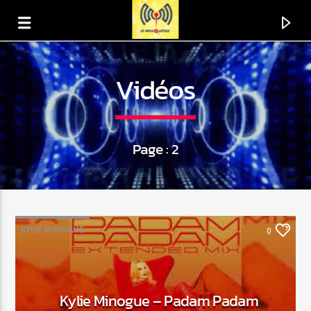
Vidéos
Page : 2
KYLIE MINOGUE
0
En ce moment
Titre
Kylie Minogue – Padam Padam
Artiste