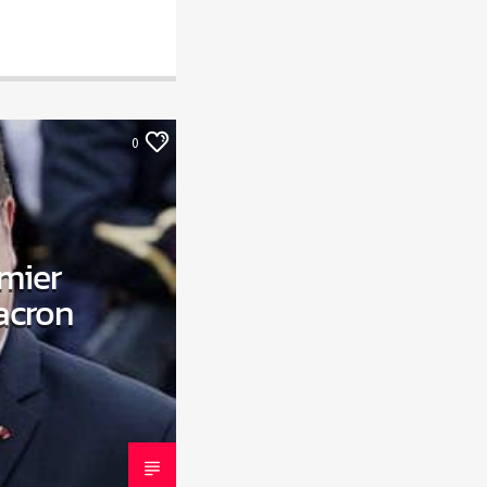
0
emier
acron