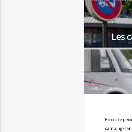
Les c
Admin
9 JUILLET 2024
En cette péri
camping-car 