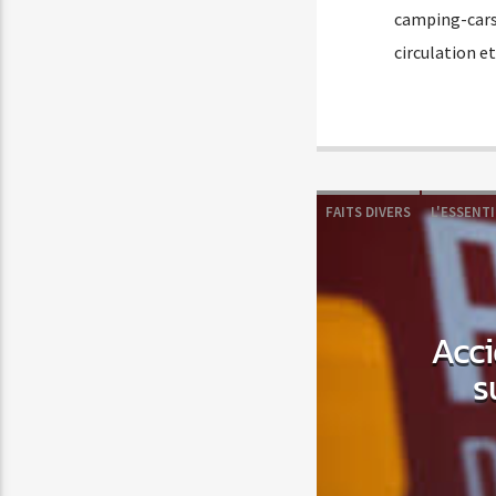
camping-cars 
circulation 
FAITS DIVERS
L'ESSENTI
Acci
s