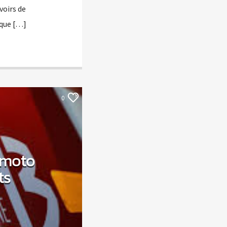
voirs de
 que […]
0
e moto
ts