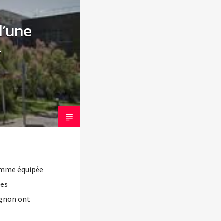
d’une
l
homme équipée
nes
ignon ont