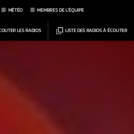
MÉTÉO
MEMBRES DE L’ÉQUIPE
OUTER LES RADIOS
LISTE DES RADIOS À ÉCOUTER
Chaînes
Web-Radio-Le-Mosquitos
Web-Radio-Sicily
Web-Radio-Années 70
Web-Radio-Années 80
Web-Radio-Latino
Web-Radio-Italia