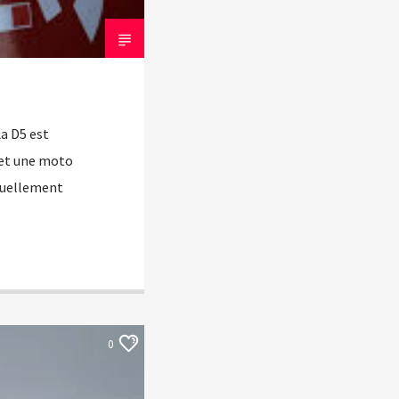
La D5 est
 et une moto
ctuellement
0