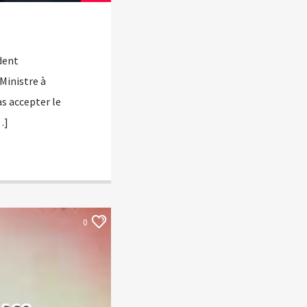
ident
Ministre à
as accepter le
…]
0