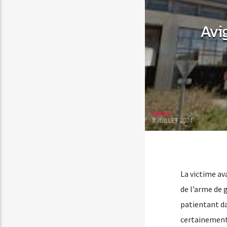
Avi
Admin
8 JUILLET 2024
La victime av
de l’arme de 
patientant da
certainement 