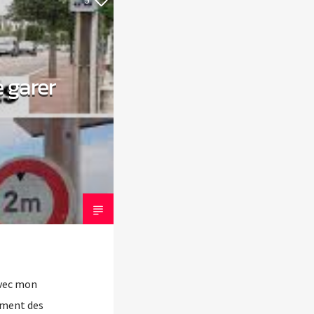
5
e garer
avec mon
ement des