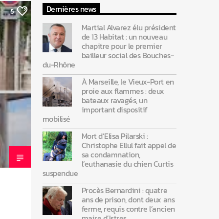
Dernières news
5
Martial Alvarez élu président
de 13 Habitat : un nouveau
chapitre pour le premier
bailleur social des Bouches-
du-Rhône
À Marseille, le Vieux-Port en
proie aux flammes : deux
bateaux ravagés, un
important dispositif
mobilisé
Mort d’Elisa Pilarski :
Christophe Ellul fait appel de
sa condamnation,
l’euthanasie du chien Curtis
suspendue
Procès Bernardini : quatre
ans de prison, dont deux ans
ferme, requis contre l’ancien
maire d’Istres