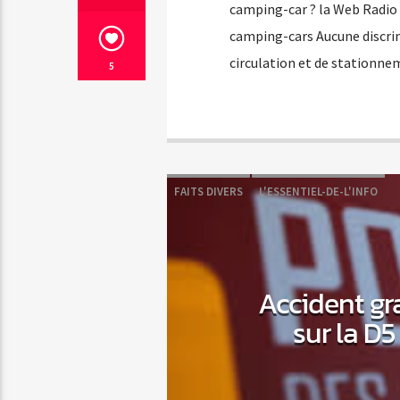
camping-car ? la Web Radio 
camping-cars Aucune discrim
circulation et de stationn
5
FAITS DIVERS
L'ESSENTIEL-DE-L'INFO
Accident gr
sur la D