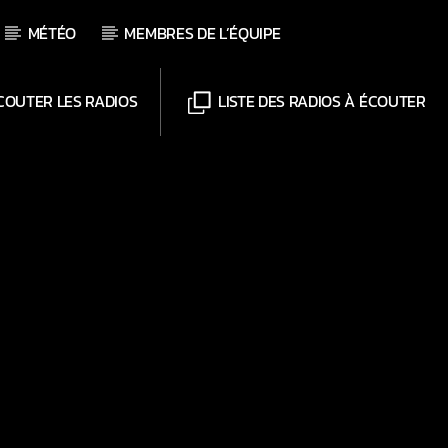
MÉTÉO
MEMBRES DE L’ÉQUIPE
OUTER LES RADIOS
LISTE DES RADIOS À ÉCOUTER
Chaînes
Web-Radio-Le-Mosquitos
Web-Radio-Sicily
Web-Radio-Années 70
Web-Radio-Années 80
Web-Radio-Latino
Web-Radio-Italia