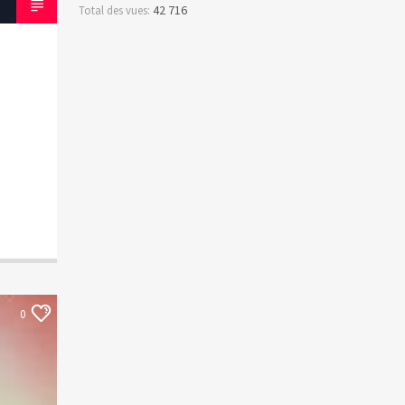
42 716
Total des vues:
0