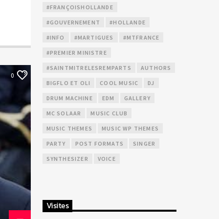
#FRANÇOISHOLLANDE
#GOUVERNEMENT
#HOLLANDE
#INFO
#MARTIGUES
#MTFRANCE
#PREMIER MINISTRE
#SAINTMITRELESREMPARTS
AUTHORS
0
BIGFLO ET OLI
COOL MUSIC
DJ
DRUM MACHINE
EDM
GALLERY
MC SOLAAR
MUSIC CLUB
MUSIC THEMES
MUSIC WP THEMES
PARTY
POST FORMATS
SINGER
SYNTHESIZER
VOICE
Visites