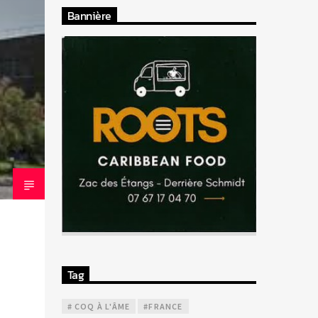
Bannière
Tag
# COQ À L'ÂME
#FRANCE