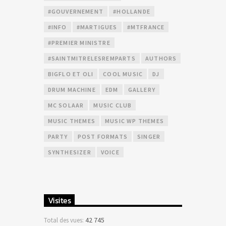
#GOUVERNEMENT
#HOLLANDE
#INFO
#MARTIGUES
#MTFRANCE
#PREMIER MINISTRE
#SAINTMITRELESREMPARTS
AUTHORS
BIGFLO ET OLI
COOL MUSIC
DJ
DRUM MACHINE
EDM
GALLERY
MC SOLAAR
MUSIC CLUB
MUSIC THEMES
MUSIC WP THEMES
PARTY
POST FORMATS
SINGER
SYNTHESIZER
VOICE
Visites
42 745
Total des vues: