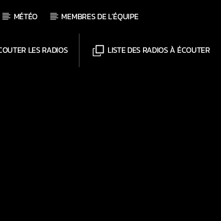
MÉTÉO
MEMBRES DE L’ÉQUIPE
OUTER LES RADIOS
LISTE DES RADIOS À ÉCOUTER
Chaînes
Web-Radio-Le-Mosquitos
Web-Radio-Sicily
Web-Radio-Années 70
Web-Radio-Années 80
Web-Radio-Latino
Web-Radio-Italia