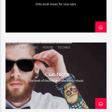
Only posh music for your ears.
CLUB
ELECTRONIC
HOUSE
TECHNO
Club Night
The-best-of-techno-and-electronic-music