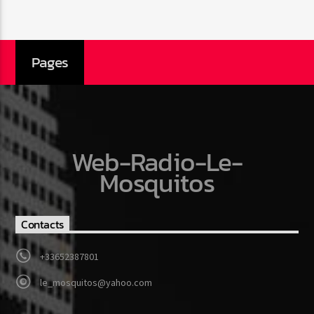
Pages
Web-Radio-Le-
Mosquitos
Contacts
+33652387801
le_mosquitos@yahoo.com