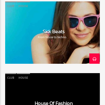
CLUB
HOUSE
Web-Radio-Années 80
Sick Beats
From house to techno.
Web-Radio-Latino
Web-Radio-Italia
CLUB
HOUSE
House Of Fashion