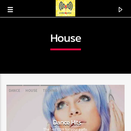
House
DANCE
HOUSE
TECHNO
En ce moment
Titre
Dance Hits
Artiste
The best EDM for your party.