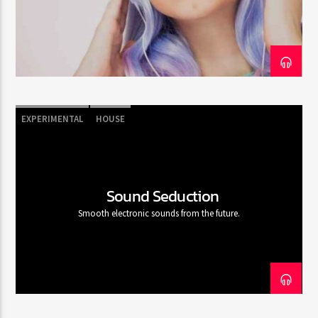
Emission en cours
Web-Radio-Années 100% 80s
07:00
22:00
EXPERIMENTAL
HOUSE
Web-Radio-Le-Mosquitos
Sound Seduction
Smooth electronic sounds from the future.
Web-Radio-Sicily
Web-Radio-Années 70