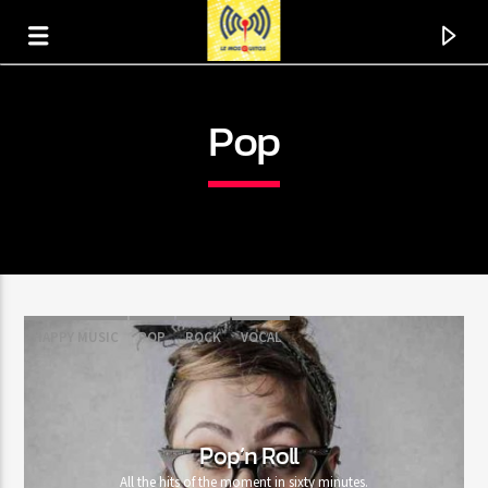
Pop
HAPPY MUSIC
POP
ROCK
VOCAL
En ce moment
Titre
Pop’n Roll
Artiste
All the hits of the moment in sixty minutes.