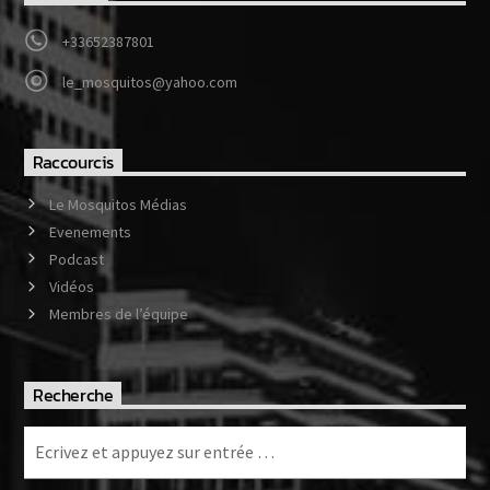
+33652387801
Web-Radio-Années 80
le_mosquitos@yahoo.com
Raccourcis
Web-Radio-Latino
Le Mosquitos Médias
Evenements
Podcast
Web-Radio-Italia
Vidéos
Membres de l’équipe
Recherche