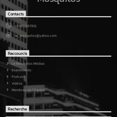
Contacts
Web-Radio-Années 80
+33652387801
le_mosquitos@yahoo.com
Web-Radio-Latino
Raccourcis
Le Mosquitos Médias
Web-Radio-Italia
Evenements
Podcast
Vidéos
Membres de l’équipe
Recherche