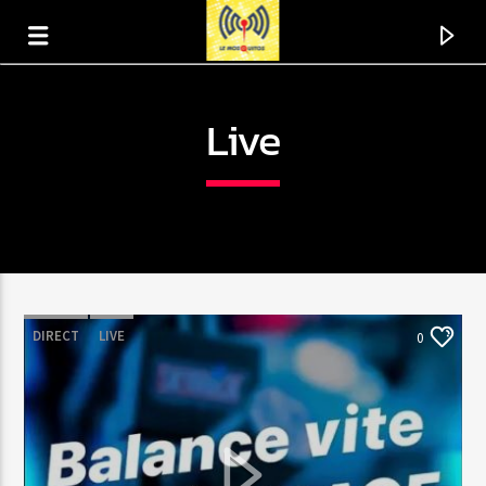
Live
DIRECT
LIVE
0
En ce moment
Titre
Artiste