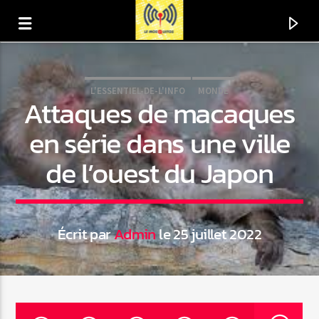
L'ESSENTIEL-DE-L'INFO
MONDE
Attaques de macaques
en série dans une ville
de l’ouest du Japon
Écrit par
Admin
le 25 juillet 2022
En ce moment
Titre
Artiste