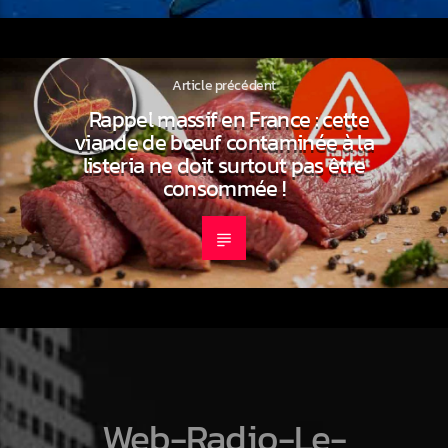
Article précédent
Rappel massif en France : cette
viande de bœuf contaminée à la
listeria ne doit surtout pas être
consommée !
Web-Radio-Le-