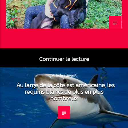
Admin
19 JUIN 2026
Continuer la lecture
Article suivant
Au large de la côte est américaine, les
requins blancs de plus en plus
nombreux