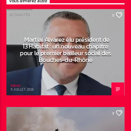
Vous aimerez aussi
ACTUALITÉS
0
Martial Alvarez élu président de
13 Habitat : un nouveau chapitre
pour le premier bailleur social des
Bouches-du-Rhône
Admin
9 JUILLET 2026
ACTUALITÉS
0