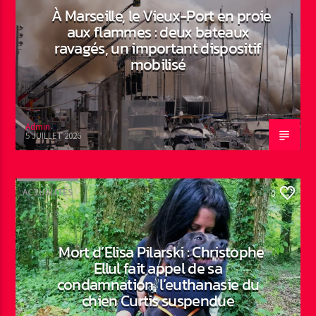
À Marseille, le Vieux-Port en proie
aux flammes : deux bateaux
ravagés, un important dispositif
mobilisé
Admin
5 JUILLET 2026
ACTUALITÉS
0
Mort d’Elisa Pilarski : Christophe
Ellul fait appel de sa
condamnation, l’euthanasie du
chien Curtis suspendue