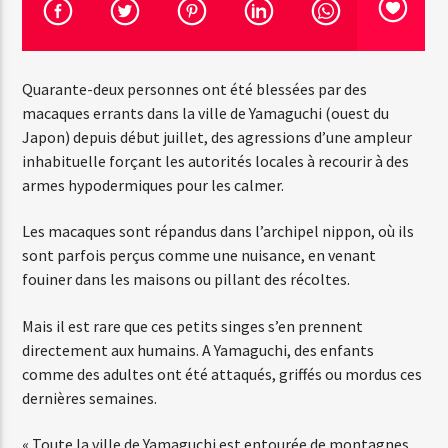
Emission en cours
Quarante-deux personnes ont été blessées par des
Web-Radio-Années 100% 80s
macaques errants dans la ville de Yamaguchi (ouest du
07:00
12:00
Japon) depuis début juillet, des agressions d’une ampleur
inhabituelle forçant les autorités locales à recourir à des
armes hypodermiques pour les calmer.
Les macaques sont répandus dans l’archipel nippon, où ils
Web-Radio-Le-Mosquitos
sont parfois perçus comme une nuisance, en venant
fouiner dans les maisons ou pillant des récoltes.
Mais il est rare que ces petits singes s’en prennent
Web-Radio-Sicily
directement aux humains. A Yamaguchi, des enfants
comme des adultes ont été attaqués, griffés ou mordus ces
dernières semaines.
Web-Radio-Années 70
« Toute la ville de Yamaguchi est entourée de montagnes,