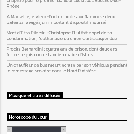
chapitre pour le premier bailleur social des Bouches-du-
Rhône
À Marseille, le Vieux-Port en proie aux flammes : deux
bateaux ravagés, un important dispositif mobilisé
Mort d’Elisa Pilarski : Christophe Ellul fait appel de sa
condamnation, l’euthanasie du chien Curtis suspendue
Procès Bernardini : quatre ans de prison, dont deux ans
ferme, requis contre l’ancien maire d’Istres
Un chauffeur de bus meurt écrasé par son véhicule pendant
le ramassage scolaire dans le Nord Finistère
Musique et titres diffusés
Horoscope du Jour