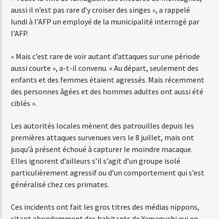
aussi il n’est pas rare d’y croiser des singes », a rappelé
lundi à l’AFP un employé de la municipalité interrogé par
l’AFP.
Web-Radio-Années 80
« Mais c’est rare de voir autant d’attaques sur une période
aussi courte », a-t-il convenu. « Au départ, seulement des
Web-Radio-Latino
enfants et des femmes étaient agressés. Mais récemment
des personnes âgées et des hommes adultes ont aussi été
ciblés ».
Web-Radio-Italia
Les autorités locales mènent des patrouilles depuis les
premières attaques survenues vers le 8 juillet, mais ont
jusqu’à présent échoué à capturer le moindre macaque.
Elles ignorent d’ailleurs s’il s’agit d’un groupe isolé
particulièrement agressif ou d’un comportement qui s’est
généralisé chez ces primates.
Ces incidents ont fait les gros titres des médias nippons,
citant abondamment des habitants de Yamaguchi qui en