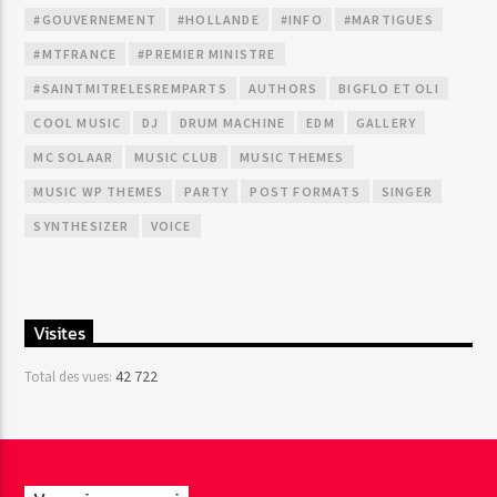
#GOUVERNEMENT
#HOLLANDE
#INFO
#MARTIGUES
#MTFRANCE
#PREMIER MINISTRE
#SAINTMITRELESREMPARTS
AUTHORS
BIGFLO ET OLI
COOL MUSIC
DJ
DRUM MACHINE
EDM
GALLERY
MC SOLAAR
MUSIC CLUB
MUSIC THEMES
MUSIC WP THEMES
PARTY
POST FORMATS
SINGER
SYNTHESIZER
VOICE
Visites
42 722
Total des vues: