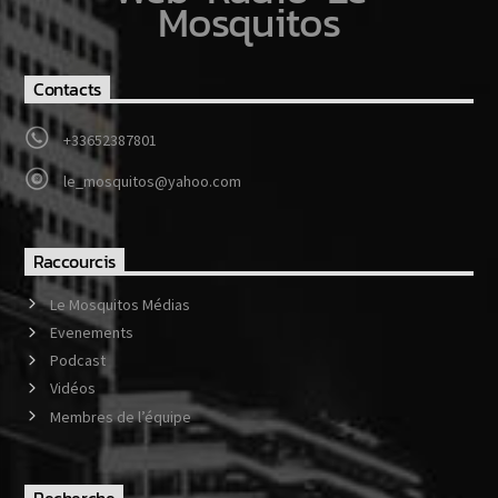
Mosquitos
Contacts
+33652387801
le_mosquitos@yahoo.com
Raccourcis
Le Mosquitos Médias
Evenements
Podcast
Vidéos
Membres de l’équipe