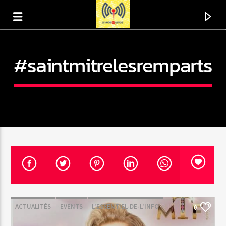
#saintmitrelesremparts
En ce moment
Titre
ACTUALITÉS
EVENTS
L'ESSENTIEL-DE-L'INFO
0
Artiste