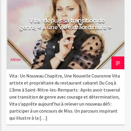
Vita : depuis sa transition de
Emission en cours
genre, « a une vie extraordinaire »
Web-Radio-Années 100% 80s
07:00
12:00
Admin
20 MAI 2025
Web-Radio-Le-Mosquitos
Vita : Un Nouveau Chapitre, Une Nouvelle Couronne Vita
artiste et propriétaire du restaurant cabaret Du Coq à
L’âme à Saint-Mitre-les-Remparts : Après avoir traversé
une transition de genre avec courage et détermination,
Web-Radio-Sicily
Vita s’apprête aujourd’hui à relever un nouveau défi :
participer à un concours de Miss. Un parcours inspirant
qui illustre à la […]
Web-Radio-Années 70