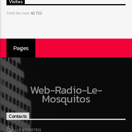
Visites
42 722
Total des vues:
Pages
Web-Radio-Le-
Mosquitos
Contacts
+33652387801