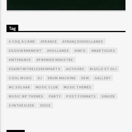
Tag
# COQ À L'ÂME
#FRANCE
#FRANÇOISHOLLANDE
#GOUVERNEMENT
#HOLLANDE
#INFO
#MARTIGUES
#MTFRANCE
#PREMIER MINISTRE
#SAINTMITRELESREMPARTS
AUTHORS
BIGFLO ET OLI
COOL MUSIC
DJ
DRUM MACHINE
EDM
GALLERY
MC SOLAAR
MUSIC CLUB
MUSIC THEMES
MUSIC WP THEMES
PARTY
POST FORMATS
SINGER
SYNTHESIZER
VOICE