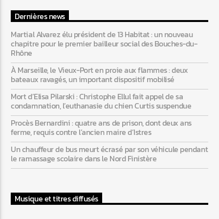
Dernières news
Martial Alvarez élu président de 13 Habitat : un nouveau
Web-Radio-Années 80
chapitre pour le premier bailleur social des Bouches-du-
Rhône
À Marseille, le Vieux-Port en proie aux flammes : deux
Web-Radio-Latino
bateaux ravagés, un important dispositif mobilisé
Mort d’Elisa Pilarski : Christophe Ellul fait appel de sa
condamnation, l’euthanasie du chien Curtis suspendue
Procès Bernardini : quatre ans de prison, dont deux ans
Web-Radio-Italia
ferme, requis contre l’ancien maire d’Istres
Un chauffeur de bus meurt écrasé par son véhicule pendant
le ramassage scolaire dans le Nord Finistère
Musique et titres diffusés