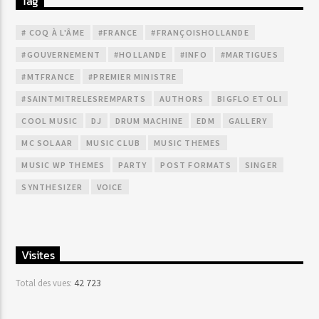
Tag
# COQ À L'ÂME
#FRANCE
#FRANÇOISHOLLANDE
#GOUVERNEMENT
#HOLLANDE
#INFO
#MARTIGUES
#MTFRANCE
#PREMIER MINISTRE
#SAINTMITRELESREMPARTS
AUTHORS
BIGFLO ET OLI
COOL MUSIC
DJ
DRUM MACHINE
EDM
GALLERY
MC SOLAAR
MUSIC CLUB
MUSIC THEMES
MUSIC WP THEMES
PARTY
POST FORMATS
SINGER
SYNTHESIZER
VOICE
Visites
42 723
Total des vues: