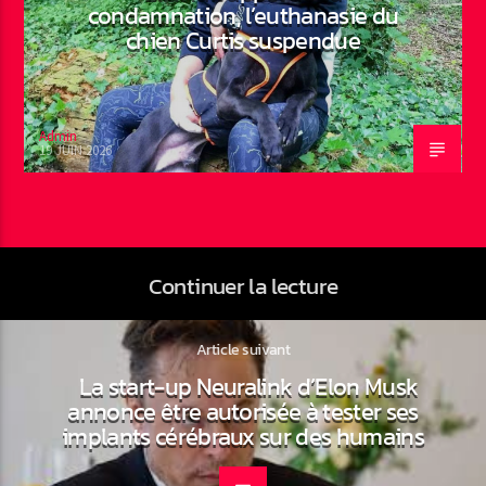
condamnation, l’euthanasie du
chien Curtis suspendue
Admin
19 JUIN 2026
Continuer la lecture
Article suivant
La start-up Neuralink d’Elon Musk
annonce être autorisée à tester ses
implants cérébraux sur des humains