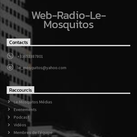
Web-Radio-Le-
Mosquitos
Contacts
+33652387801
le_mosquitos@yahoo.com
Raccourcis
Le Mosquitos Médias
Evenements
Podcast
Vidéos
Membres de l’équipe