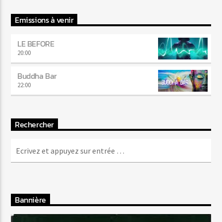
Emissions à venir
LE BEFORE
20:00
Buddha Bar
22:00
Rechercher
Bannière