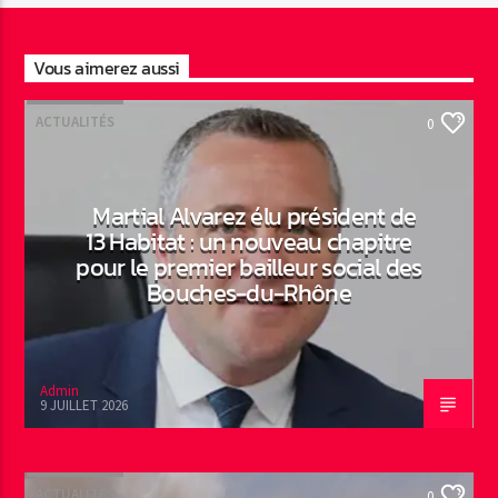
Vous aimerez aussi
ACTUALITÉS
0
Martial Alvarez élu président de
13 Habitat : un nouveau chapitre
pour le premier bailleur social des
Bouches-du-Rhône
Admin
9 JUILLET 2026
ACTUALITÉS
0