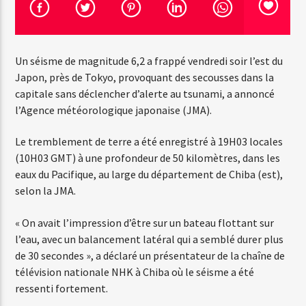
Emission en cours
Un séisme de magnitude 6,2 a frappé vendredi soir l’est du
Web-Radio-Années 100% 80s
Japon, près de Tokyo, provoquant des secousses dans la
13:00
20:00
capitale sans déclencher d’alerte au tsunami, a annoncé
l’Agence météorologique japonaise (JMA).
Le tremblement de terre a été enregistré à 19H03 locales
(10H03 GMT) à une profondeur de 50 kilomètres, dans les
Web-Radio-Le-Mosquitos
eaux du Pacifique, au large du département de Chiba (est),
selon la JMA.
« On avait l’impression d’être sur un bateau flottant sur
Web-Radio-Sicily
l’eau, avec un balancement latéral qui a semblé durer plus
de 30 secondes », a déclaré un présentateur de la chaîne de
télévision nationale NHK à Chiba où le séisme a été
ressenti fortement.
Web-Radio-Années 70