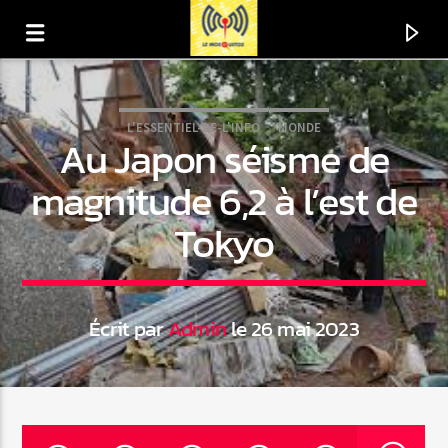
L'ESSENTIEL-DE-L'INFO
MONDE
Au Japon séisme de
magnitude 6,2 à l’est de
Tokyo
Écrit par
Admin
le 26 mai 2023
En ce moment
Titre
Artiste