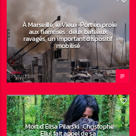
À Marseille, le Vieux-Port en proie
aux flammes : deux bateaux
ravagés, un important dispositif
mobilisé
Admin
5 JUILLET 2026
ACTUALITÉS
0
Mort d’Elisa Pilarski : Christophe
Ellul fait appel de sa