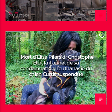
Admin
5 JUILLET 2026
ACTUALITÉS
0
Mort d’Elisa Pilarski : Christophe
Ellul fait appel de sa
condamnation, l’euthanasie du
chien Curtis suspendue
Admin
19 JUIN 2026