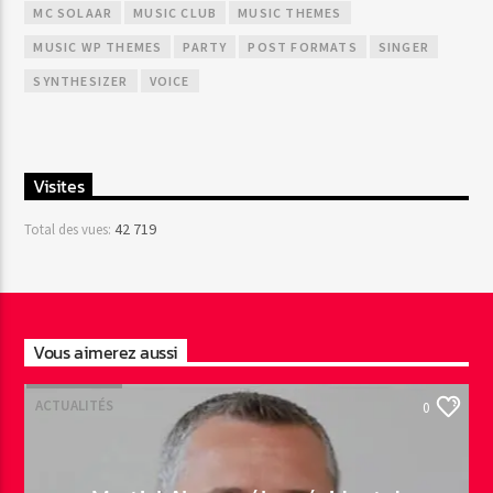
MC SOLAAR
MUSIC CLUB
MUSIC THEMES
MUSIC WP THEMES
PARTY
POST FORMATS
SINGER
SYNTHESIZER
VOICE
Visites
42 719
Total des vues:
Vous aimerez aussi
ACTUALITÉS
0