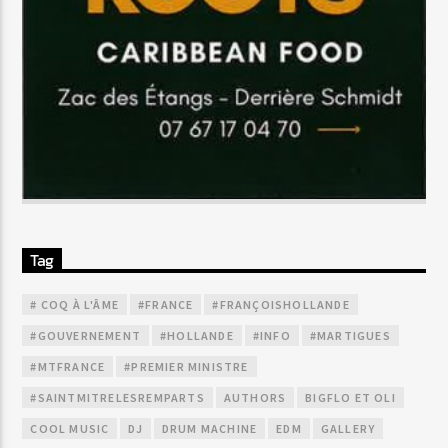
Tag
# COQ À L'ÂME
#FRANCE
#FRANÇOISHOLLANDE
#GOUVERNEMENT
#HOLLANDE
#INFO
#MARTIGUES
#MTFRANCE
#PREMIER MINISTRE
#SAINTMITRELESREMPARTS
AUTHORS
BIGFLO ET OLI
COOL MUSIC
DJ
DRUM MACHINE
EDM
GALLERY