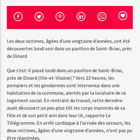
Emission en cours
Web-Radio-Années 100% 80s
Les deux victimes, âgées d’une vingtaine d’années, ont été
07:00
22:00
découvertes lundi soir dans un pavillon de Saint-Briac, près
de Dinard.
Que s’est-il passé lundi dans un pavillon de Saint-Briac,
Web-Radio-Le-Mosquitos
près de Dinard (Ille-et-Vilaine) ? Vers 23 heures, les
pompiers et les gendarmes sont intervenus dans une
habitation de la commune, alertés par la locataire de ce
logement social. En rentrant du travail, cette dernière
Web-Radio-Sicily
avait découvert un peu plus tôt les corps inanimés de sa
fille et de son petit ami dans leur lit, rapporte Le
Télégramme. En arrêt cardiaque à l’arrivée des secours, les
deux victimes, âgées d’une vingtaine d’années, n’ont pas pu
Web-Radio-Années 70
être réanimées.