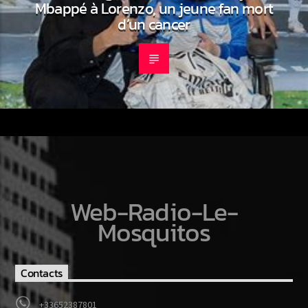
Mbappé à Lorenzo, un jeune fan mort
d’un cancer
Web-Radio-Le-
Mosquitos
Contacts
+33652387801