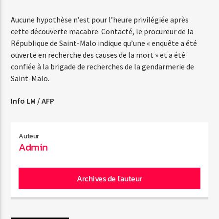
Aucune hypothèse n’est pour l’heure privilégiée après
cette découverte macabre. Contacté, le procureur de la
Web-Radio-Années 80
République de Saint-Malo indique qu’une « enquête a été
ouverte en recherche des causes de la mort » et a été
confiée à la brigade de recherches de la gendarmerie de
Web-Radio-Latino
Saint-Malo.
Info LM / AFP
Web-Radio-Italia
Auteur
Admin
Archives de l'auteur