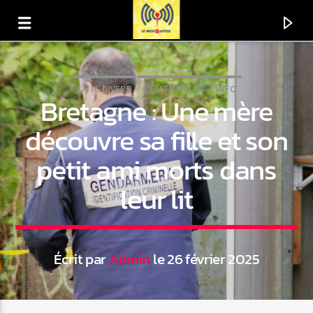
FAITS DIVERS
L'ESSENTIEL-DE-L'INFO
Bretagne : Une mère
découvre sa fille et son
petit ami morts dans
leur lit
Écrit par
Admin
le 26 février 2025
En ce moment
Titre
Artiste