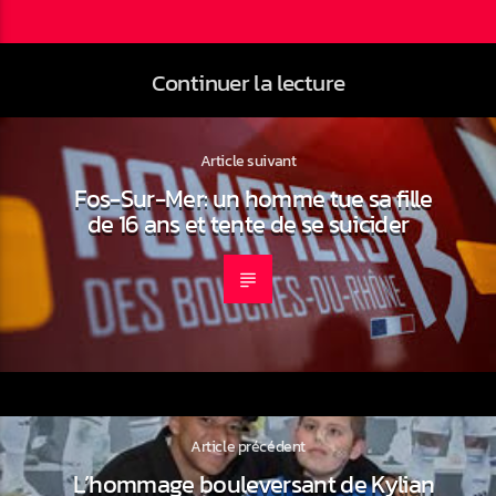
Continuer la lecture
Article suivant
Fos-Sur-Mer: un homme tue sa fille
de 16 ans et tente de se suicider
Article précédent
L’hommage bouleversant de Kylian