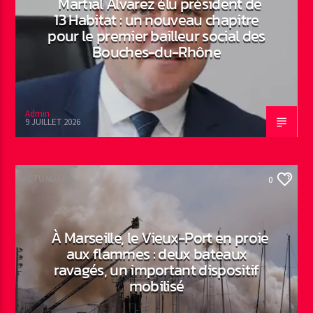
Martial Alvarez élu président de
13 Habitat : un nouveau chapitre
pour le premier bailleur social des
Bouches-du-Rhône
Admin
9 JUILLET 2026
ACTUALITÉS
0
À Marseille, le Vieux-Port en proie
aux flammes : deux bateaux
ravagés, un important dispositif
mobilisé