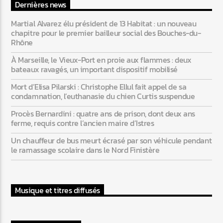
Dernières news
Martial Alvarez élu président de 13 Habitat : un nouveau
chapitre pour le premier bailleur social des Bouches-du-
Rhône
À Marseille, le Vieux-Port en proie aux flammes : deux
bateaux ravagés, un important dispositif mobilisé
Mort d’Elisa Pilarski : Christophe Ellul fait appel de sa
condamnation, l’euthanasie du chien Curtis suspendue
Procès Bernardini : quatre ans de prison, dont deux ans
ferme, requis contre l’ancien maire d’Istres
Un chauffeur de bus meurt écrasé par son véhicule pendant
le ramassage scolaire dans le Nord Finistère
Musique et titres diffusés