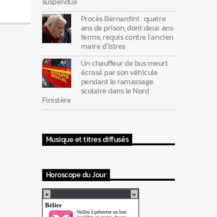
suspendue
Procès Bernardini : quatre
ans de prison, dont deux ans
ferme, requis contre l’ancien
maire d’Istres
Un chauffeur de bus meurt
écrasé par son véhicule
pendant le ramassage
scolaire dans le Nord
Finistère
Musique et titres diffusés
Horoscope du Jour