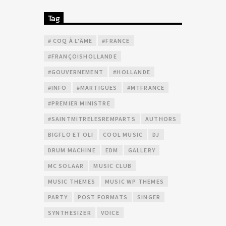
Tag
# COQ À L'ÂME
#FRANCE
#FRANÇOISHOLLANDE
#GOUVERNEMENT
#HOLLANDE
#INFO
#MARTIGUES
#MTFRANCE
#PREMIER MINISTRE
#SAINTMITRELESREMPARTS
AUTHORS
BIGFLO ET OLI
COOL MUSIC
DJ
DRUM MACHINE
EDM
GALLERY
MC SOLAAR
MUSIC CLUB
MUSIC THEMES
MUSIC WP THEMES
PARTY
POST FORMATS
SINGER
SYNTHESIZER
VOICE