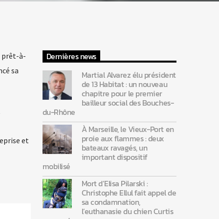
Dernières news
 prêt-à-
ncé sa
Martial Alvarez élu président
de 13 Habitat : un nouveau
chapitre pour le premier
bailleur social des Bouches-
t
du-Rhône
À Marseille, le Vieux-Port en
proie aux flammes : deux
reprise et
bateaux ravagés, un
important dispositif
mobilisé
Mort d’Elisa Pilarski :
Christophe Ellul fait appel de
sa condamnation,
l’euthanasie du chien Curtis