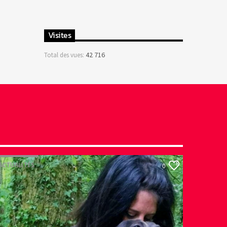
Visites
42 716
Total des vues:
ACTUALITÉS
0