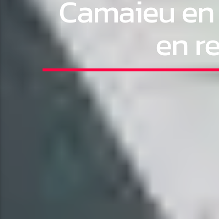
Camaieu en 
en r