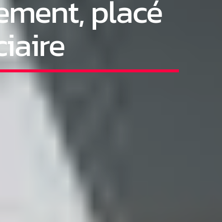
ement, placé
iaire