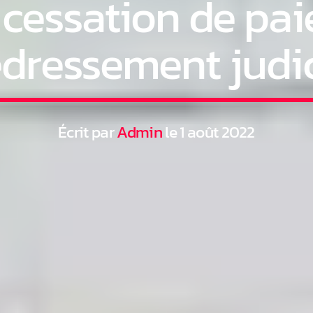
cessation de pai
edressement judic
Écrit par
Admin
le 1 août 2022