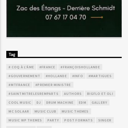
Tag
# COQ À L'ÂME
#FRANCE
#FRANÇOISHOLLANDE
#GOUVERNEMENT
#HOLLANDE
#INFO
#MARTIGUES
#MTFRANCE
#PREMIER MINISTRE
#SAINTMITRELESREMPARTS
AUTHORS
BIGFLO ET OLI
COOL MUSIC
DJ
DRUM MACHINE
EDM
GALLERY
MC SOLAAR
MUSIC CLUB
MUSIC THEMES
MUSIC WP THEMES
PARTY
POST FORMATS
SINGER