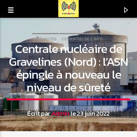
ACTUALITÉS
L'ESSENTIEL-DE-L'INFO
Centrale nucléaire de
Gravelines (Nord) : l’ASN
épingle à nouveau le
niveau de sûreté
Écrit par
Admin
le 23 juin 2022
En ce moment
Titre
Artiste