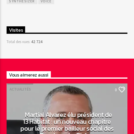
SYNTHESIZER
VOICE
Visites
42 724
Total des vues:
Vous aimerez aussi
ACTUALITÉS
0
Martial Alvarez élu président de
13 Habitat : un nouveau chapitre
pour le premier bailleur social des