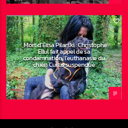
ACTUALITÉS
0
Mort d’Elisa Pilarski : Christophe
Ellul fait appel de sa
condamnation, l’euthanasie du
chien Curtis suspendue
Admin
19 JUIN 2026