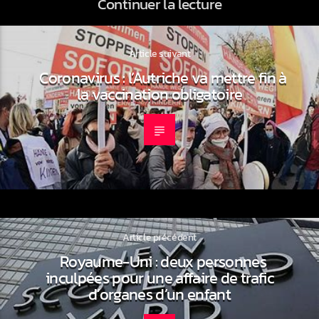
Continuer la lecture
Article suivant
Coronavirus : l’Autriche va mettre fin à
la vaccination obligatoire
Article précédent
Royaume-Uni : deux personnes
inculpées pour une affaire de trafic
d’organes d’un enfant