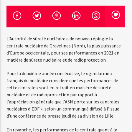
Emission en cours
Web-Radio-Années 100% 80s
L’Autorité de sûreté nucléaire a de nouveau épinglé la
07:00
22:00
centrale nucléaire de Gravelines (Nord), la plus puissante
d’Europe occidentale, pour ses performances en 2021 en
matière de sûreté nucléaire et de radioprotection.
Web-Radio-Le-Mosquitos
Pour la deuxième année consécutive, le « gendarme »
français du nucléaire considère que les performances de
cette centrale « sont en retrait en matière de sûreté
nucléaire et de radioprotection par rapport à
Web-Radio-Sicily
l’appréciation générale que l’ASN porte sur les centrales
nucléaires d’EDF », selon un communiqué diffusé à l’issue
d’une conférence de presse jeudi de sa division de Lille.
Web-Radio-Années 70
En revanche, les performances de la centrale quant à la