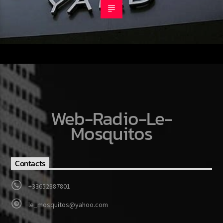
Web-Radio-Le-
Mosquitos
Contacts
+33652387801
le_mosquitos@yahoo.com