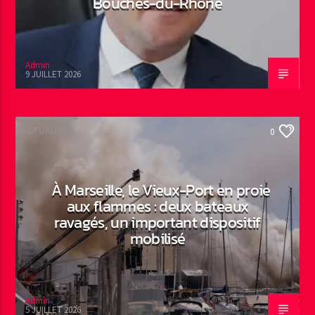
Bouches-du-Rhône
Admin
9 JUILLET 2026
ACTUALITÉS
0
À Marseille, le Vieux-Port en proie
aux flammes : deux bateaux
ravagés, un important dispositif
mobilisé
Admin
5 JUILLET 2026