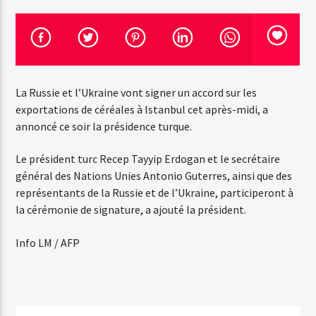
Emission en cours
Web-Radio-Années 100% 80s
La Russie et l’Ukraine vont signer un accord sur les
07:00
22:00
exportations de céréales à Istanbul cet après-midi, a
annoncé ce soir la présidence turque.
Le président turc Recep Tayyip Erdogan et le secrétaire
Web-Radio-Le-Mosquitos
général des Nations Unies Antonio Guterres, ainsi que des
représentants de la Russie et de l’Ukraine, participeront à
la cérémonie de signature, a ajouté la président.
Web-Radio-Sicily
Info LM / AFP
Web-Radio-Années 70