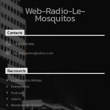
Web-Radio-Le-
Mosquitos
Contacts
+33652387801
le_mosquitos@yahoo.com
Raccourcis
Le Mosquitos Médias
Evenements
Podcast
Vidéos
Membres de l’équipe