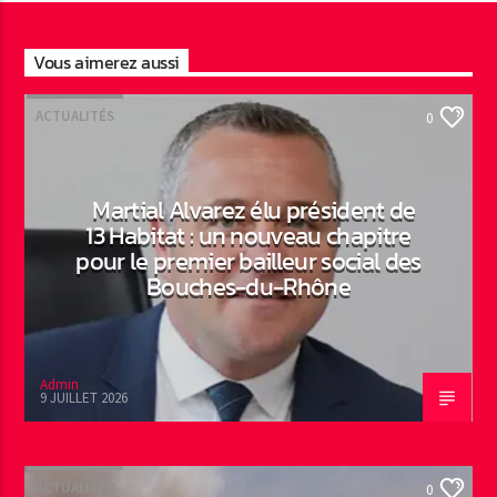
Vous aimerez aussi
ACTUALITÉS
0
Martial Alvarez élu président de
13 Habitat : un nouveau chapitre
pour le premier bailleur social des
Bouches-du-Rhône
Admin
9 JUILLET 2026
ACTUALITÉS
0