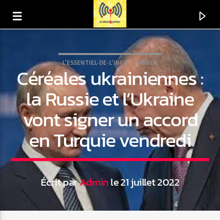
L'ESSENTIEL-DE-L'INFO
MONDE
Céréales ukrainiennes :
la Russie et l’Ukraine
vont signer un accord
en Turquie vendredi
Écrit par
Admin
le 21 juillet 2022
En ce moment
Titre
Artiste