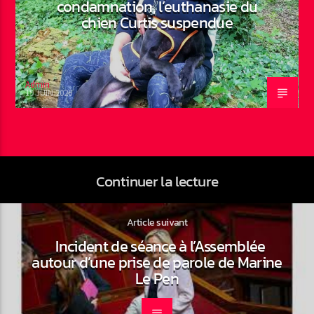
condamnation, l’euthanasie du
chien Curtis suspendue
Admin
19 JUIN 2026
Continuer la lecture
Article suivant
Incident de séance à l’Assemblée
autour d’une prise de parole de Marine
Le Pen