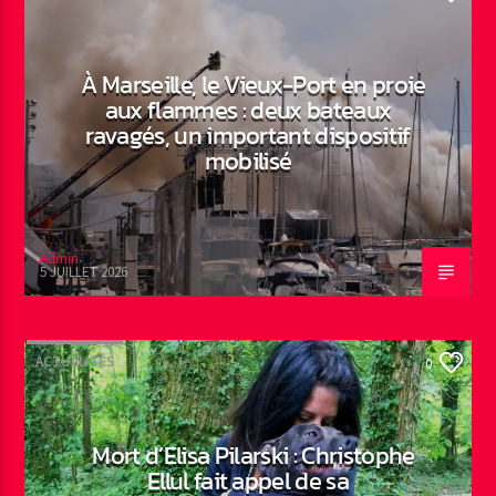
À Marseille, le Vieux-Port en proie
aux flammes : deux bateaux
ravagés, un important dispositif
mobilisé
Admin
5 JUILLET 2026
ACTUALITÉS
0
Mort d’Elisa Pilarski : Christophe
Ellul fait appel de sa