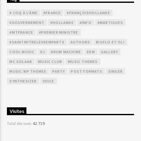
# COQ À L'ÂME
#FRANCE
#FRANÇOISHOLLANDE
#GOUVERNEMENT
#HOLLANDE
#INFO
#MARTIGUES
#MTFRANCE
#PREMIER MINISTRE
#SAINTMITRELESREMPARTS
AUTHORS
BIGFLO ET OLI
COOL MUSIC
DJ
DRUM MACHINE
EDM
GALLERY
MC SOLAAR
MUSIC CLUB
MUSIC THEMES
MUSIC WP THEMES
PARTY
POST FORMATS
SINGER
SYNTHESIZER
VOICE
Visites
42 719
Total des vues: