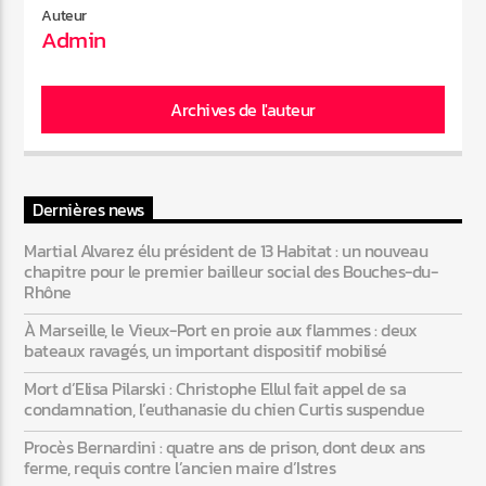
Auteur
Admin
Web-Radio-Années 80
Archives de l'auteur
Web-Radio-Latino
Dernières news
Martial Alvarez élu président de 13 Habitat : un nouveau
chapitre pour le premier bailleur social des Bouches-du-
Web-Radio-Italia
Rhône
À Marseille, le Vieux-Port en proie aux flammes : deux
bateaux ravagés, un important dispositif mobilisé
Mort d’Elisa Pilarski : Christophe Ellul fait appel de sa
condamnation, l’euthanasie du chien Curtis suspendue
Procès Bernardini : quatre ans de prison, dont deux ans
ferme, requis contre l’ancien maire d’Istres