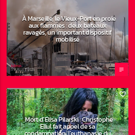
À Marseille, le Vieux-Port en proie
aux flammes : deux bateaux
ravagés, un important dispositif
mobilisé
Admin
5 JUILLET 2026
ACTUALITÉS
0
Mort d’Elisa Pilarski : Christophe
Ellul fait appel de sa
condamnation, l’euthanasie du