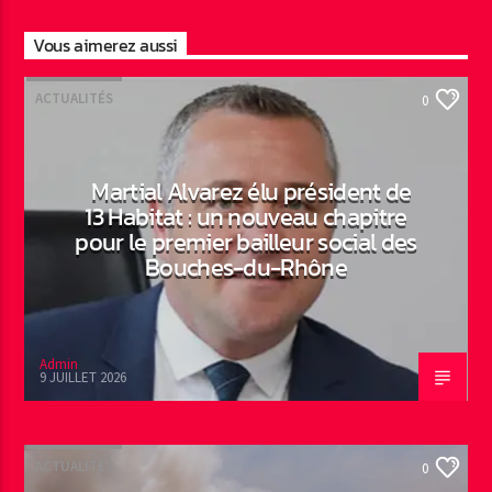
Vous aimerez aussi
ACTUALITÉS
0
Martial Alvarez élu président de
13 Habitat : un nouveau chapitre
pour le premier bailleur social des
Bouches-du-Rhône
Admin
9 JUILLET 2026
ACTUALITÉS
0