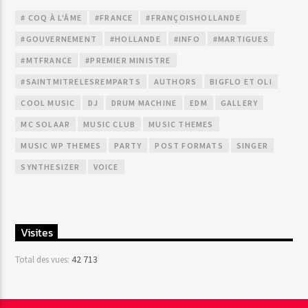
# COQ À L'ÂME
#FRANCE
#FRANÇOISHOLLANDE
#GOUVERNEMENT
#HOLLANDE
#INFO
#MARTIGUES
#MTFRANCE
#PREMIER MINISTRE
#SAINTMITRELESREMPARTS
AUTHORS
BIGFLO ET OLI
COOL MUSIC
DJ
DRUM MACHINE
EDM
GALLERY
MC SOLAAR
MUSIC CLUB
MUSIC THEMES
MUSIC WP THEMES
PARTY
POST FORMATS
SINGER
SYNTHESIZER
VOICE
Visites
42 713
Total des vues: