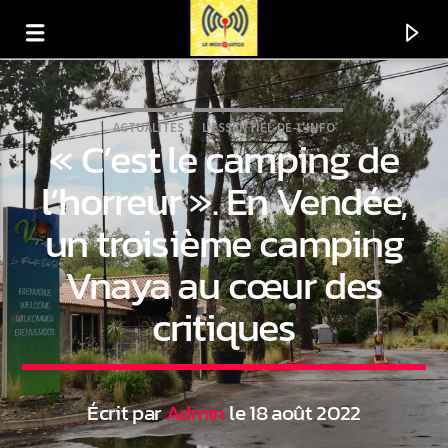
ACTUALITÉS
L'ESSENTIEL-DE-L'INFO
« C’est le camping de
l’horreur ». En Vendée,
un troisième camping
Vnaya au cœur des
critiques
En ce moment
Titre
Écrit par
Admin
le 18 août 2022
Artiste