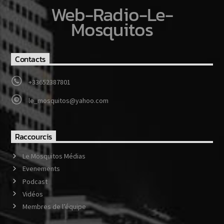
Web-Radio-Le-
Mosquitos
Contacts
+33652387801
le_mosquitos@yahoo.com
Raccourcis
Le Mosquitos Médias
Evenements
Podcast
Vidéos
Membres de l’équipe