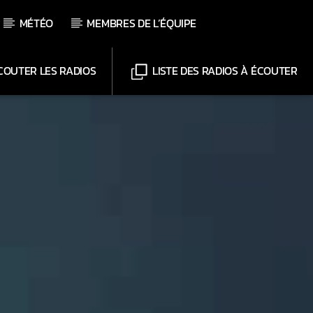
MÉTÉO
MEMBRES DE L’ÉQUIPE
OUTER LES RADIOS
LISTE DES RADIOS À ÉCOUTER
Chaînes
Web-Radio-Le-Mosquitos
Web-Radio-Sicily
Web-Radio-Années 70
Web-Radio-Années 80
Web-Radio-Latino
Web-Radio-Italia