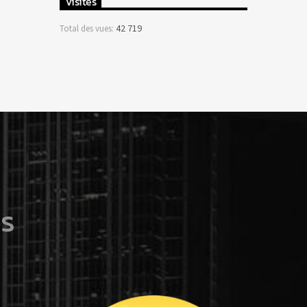
Visites
42 719
Total des vues:
s