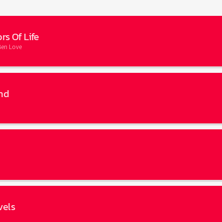
rs Of Life
Ben Love
nd
vels