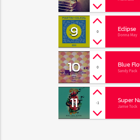
9
Eclipse
0
Donna May
10
Blue Fl
0
Sandy Pack
11
Super Na
-1
Jamie Tock