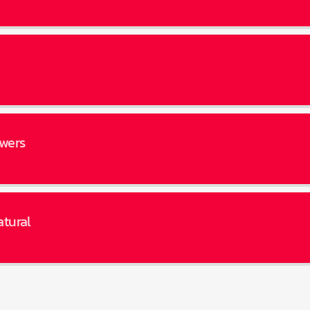
owers
tural