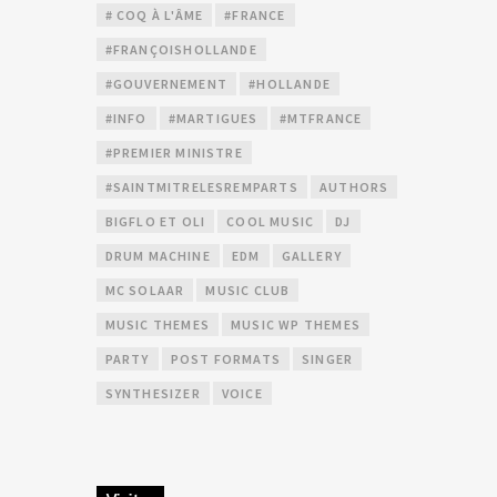
# COQ À L'ÂME
#FRANCE
#FRANÇOISHOLLANDE
#GOUVERNEMENT
#HOLLANDE
#INFO
#MARTIGUES
#MTFRANCE
#PREMIER MINISTRE
#SAINTMITRELESREMPARTS
AUTHORS
BIGFLO ET OLI
COOL MUSIC
DJ
DRUM MACHINE
EDM
GALLERY
MC SOLAAR
MUSIC CLUB
MUSIC THEMES
MUSIC WP THEMES
PARTY
POST FORMATS
SINGER
SYNTHESIZER
VOICE