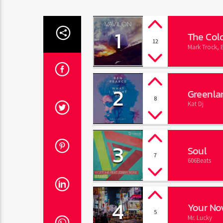
1
The Colo
12
Mark Trock, 
2
Greenla
8
Kat Dj
3
Soul
7
606Beats
4
Your No
5
Mr. Lucky