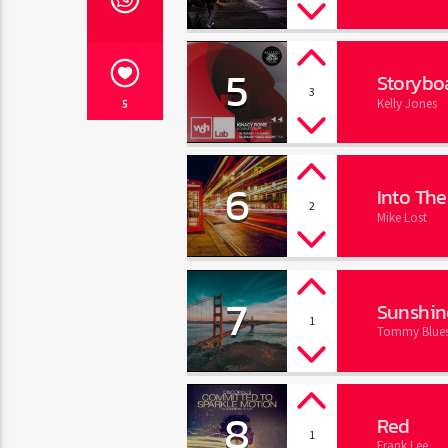
5
Storybo
3
Kelly Jones
5
6
Into The
2
Mike Lost
7
Sunshin
1
Tommy Blue
8
Red
1
Frank Lee