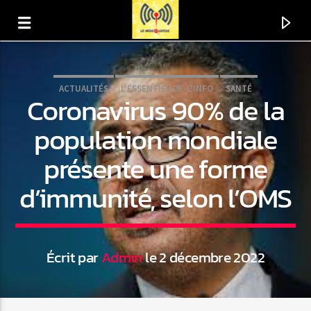
ACTUALITÉS
L'ESSENTIEL-DE-L'INFO
SANTÉ
Coronavirus 90% de la
population mondiale
présente une forme
d’immunité, selon l’OMS
Écrit par
Admin
le 2 décembre 2022
En ce moment
Titre
Artiste