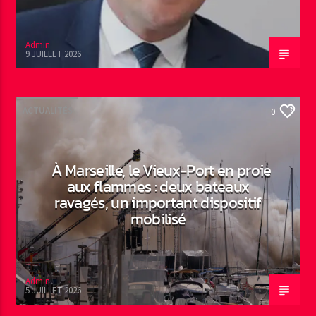
Admin
9 JUILLET 2026
ACTUALITÉS
0
À Marseille, le Vieux-Port en proie
aux flammes : deux bateaux
ravagés, un important dispositif
mobilisé
Admin
5 JUILLET 2026