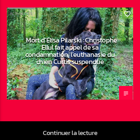
ACTUALITÉS
0
Mort d’Elisa Pilarski : Christophe
Ellul fait appel de sa
condamnation, l’euthanasie du
chien Curtis suspendue
Admin
19 JUIN 2026
Continuer la lecture