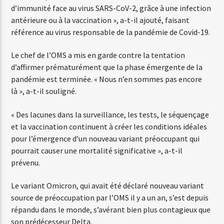
d’immunité face au virus SARS-CoV-2, grâce à une infection
antérieure ou à la vaccination », a-t-il ajouté, faisant
référence au virus responsable de la pandémie de Covid-19.
Web-Radio-Années 80
Le chef de l’OMS a mis en garde contre la tentation
d’affirmer prématurément que la phase émergente de la
pandémie est terminée. « Nous n’en sommes pas encore
Web-Radio-Latino
là », a-t-il souligné.
« Des lacunes dans la surveillance, les tests, le séquençage
Web-Radio-Italia
et la vaccination continuent à créer les conditions idéales
pour l’émergence d’un nouveau variant préoccupant qui
pourrait causer une mortalité significative », a-t-il
prévenu.
Le variant Omicron, qui avait été déclaré nouveau variant
source de préoccupation par l’OMS il y a un an, s’est depuis
répandu dans le monde, s’avérant bien plus contagieux que
son prédécesseur Delta.