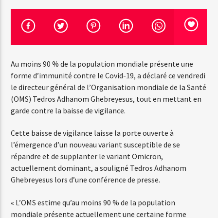
Emission en cours
Web-Radio-Années 100% 80s
Au moins 90 % de la population mondiale présente une
13:00
20:00
forme d’immunité contre le Covid-19, a déclaré ce vendredi
le directeur général de l’Organisation mondiale de la Santé
(OMS) Tedros Adhanom Ghebreyesus, tout en mettant en
garde contre la baisse de vigilance.
Web-Radio-Le-Mosquitos
Cette baisse de vigilance laisse la porte ouverte à
l’émergence d’un nouveau variant susceptible de se
répandre et de supplanter le variant Omicron,
Web-Radio-Sicily
actuellement dominant, a souligné Tedros Adhanom
Ghebreyesus lors d’une conférence de presse.
« L’OMS estime qu’au moins 90 % de la population
Web-Radio-Années 70
mondiale présente actuellement une certaine forme