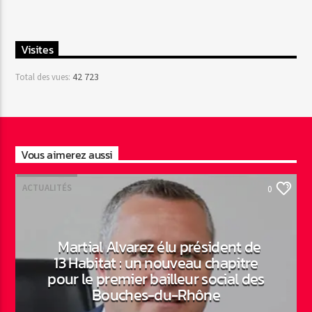
Visites
42 723
Total des vues:
Vous aimerez aussi
ACTUALITÉS
0
Martial Alvarez élu président de
13 Habitat : un nouveau chapitre
pour le premier bailleur social des
Bouches-du-Rhône