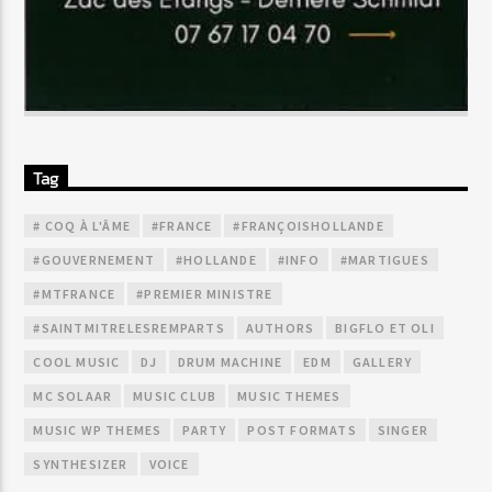
Tag
# COQ À L'ÂME
#FRANCE
#FRANÇOISHOLLANDE
#GOUVERNEMENT
#HOLLANDE
#INFO
#MARTIGUES
#MTFRANCE
#PREMIER MINISTRE
#SAINTMITRELESREMPARTS
AUTHORS
BIGFLO ET OLI
COOL MUSIC
DJ
DRUM MACHINE
EDM
GALLERY
MC SOLAAR
MUSIC CLUB
MUSIC THEMES
MUSIC WP THEMES
PARTY
POST FORMATS
SINGER
SYNTHESIZER
VOICE