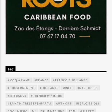
Tag
# COQ À L'ÂME
#FRANCE
#FRANÇOISHOLLANDE
#GOUVERNEMENT
#HOLLANDE
#INFO
#MARTIGUES
#MTFRANCE
#PREMIER MINISTRE
#SAINTMITRELESREMPARTS
AUTHORS
BIGFLO ET OLI
COOL MUSIC
DJ
DRUM MACHINE
EDM
GALLERY