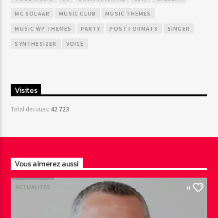
MC SOLAAR
MUSIC CLUB
MUSIC THEMES
MUSIC WP THEMES
PARTY
POST FORMATS
SINGER
SYNTHESIZER
VOICE
Visites
42 723
Total des vues:
Vous aimerez aussi
ACTUALITÉS
0