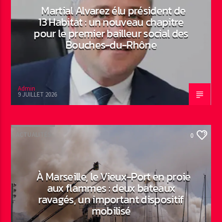
Martial Alvarez élu président de
13 Habitat : un nouveau chapitre
pour le premier bailleur social des
Bouches-du-Rhône
Admin
9 JUILLET 2026
ACTUALITÉS
0
À Marseille, le Vieux-Port en proie
aux flammes : deux bateaux
ravagés, un important dispositif
mobilisé