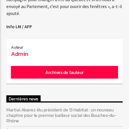
envoyé au Parlement, c’est pour ouvrir des fenêtres », a-t-il
ajouté.
Web-Radio-Années 80
Info LM / AFP
Web-Radio-Latino
Auteur
Admin
Archives de l'auteur
Web-Radio-Italia
Dernières news
Martial Alvarez élu président de 13 Habitat : un nouveau
chapitre pour le premier bailleur social des Bouches-du-
Rhône