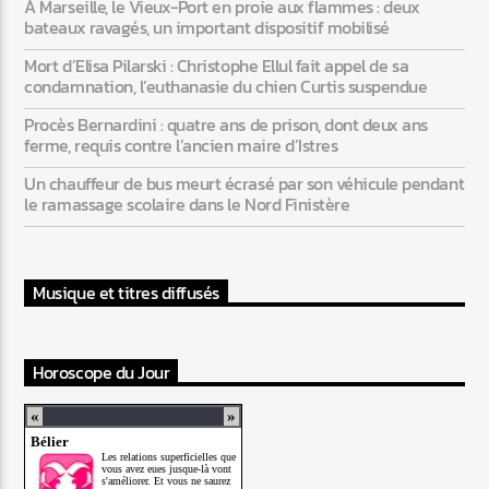
À Marseille, le Vieux-Port en proie aux flammes : deux
bateaux ravagés, un important dispositif mobilisé
Mort d’Elisa Pilarski : Christophe Ellul fait appel de sa
condamnation, l’euthanasie du chien Curtis suspendue
Procès Bernardini : quatre ans de prison, dont deux ans
ferme, requis contre l’ancien maire d’Istres
Un chauffeur de bus meurt écrasé par son véhicule pendant
le ramassage scolaire dans le Nord Finistère
Musique et titres diffusés
Horoscope du Jour