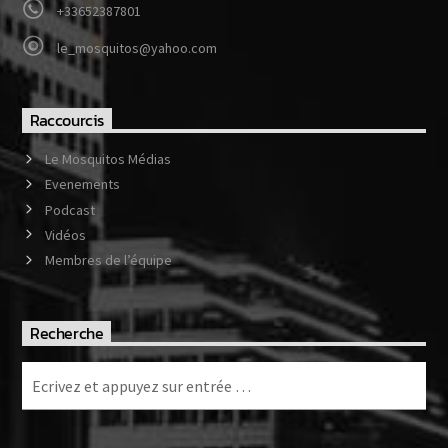
+33652387801
le_mosquitos@yahoo.com
Raccourcis
Le Mosquitos Médias
Evenements
Podcast
Vidéos
Membres de l’équipe
Recherche