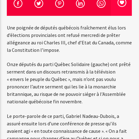
Emission en cours
Une poignée de députés québécois fraîchement élus lors
Love Italy
d’élections provinciales ont refusé mercredi de prêter
12:00
13:00
allégeance au roi Charles III, chef d’Etat du Canada, comme
la Constitution l’impose.
Onze députés du parti Québec Solidaire (gauche) ont prêté
serment dans un discours retransmis à la télévision
Web-Radio-Le-Mosquitos
« envers le peuple du Québec », mais n’ont pas voulu
prononcer l’autre serment qui les lie à la monarchie
britannique, au risque de ne pouvoir siéger à l’Assemblée
nationale québécoise fin novembre.
Web-Radio-Sicily
Le porte-parole de ce parti, Gabriel Nadeau-Dubois, a
assuré ensuite lors d’une conférence de presse qu’ils
avaient agi « en toute connaissance de cause ». « On a fait
Web-Radio-Années 70
campagne pour changer d’ère au Québec et si on nous a