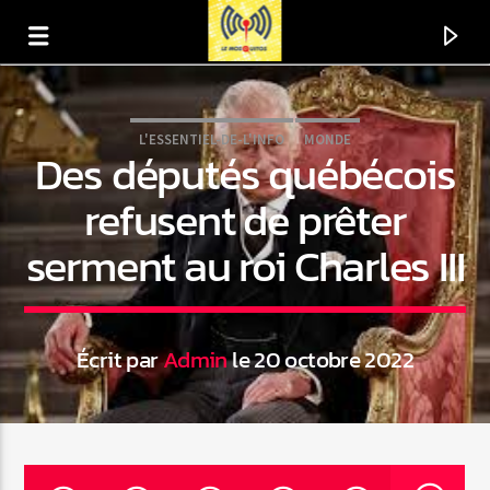
L'ESSENTIEL-DE-L'INFO
MONDE
Des députés québécois
refusent de prêter
serment au roi Charles III
Écrit par
Admin
le 20 octobre 2022
En ce moment
Titre
Artiste