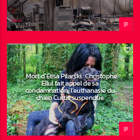
Admin
5 JUILLET 2026
ACTUALITÉS
0
Mort d’Elisa Pilarski : Christophe
Ellul fait appel de sa
condamnation, l’euthanasie du
chien Curtis suspendue
Admin
19 JUIN 2026