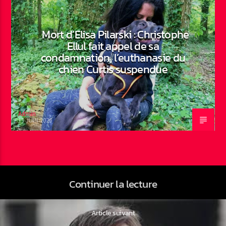
Mort d’Elisa Pilarski : Christophe
Ellul fait appel de sa
condamnation, l’euthanasie du
chien Curtis suspendue
Admin
19 JUIN 2026
Continuer la lecture
Article suivant