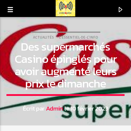
ACTUALITÉS
L'ESSENTIEL-DE-L'INFO
Des supermarchés
Casino épinglés pour
avoir augmenté leurs
prix le dimanche
Écrit par
Admin
le 10 février 2023
En ce moment
Titre
Artiste