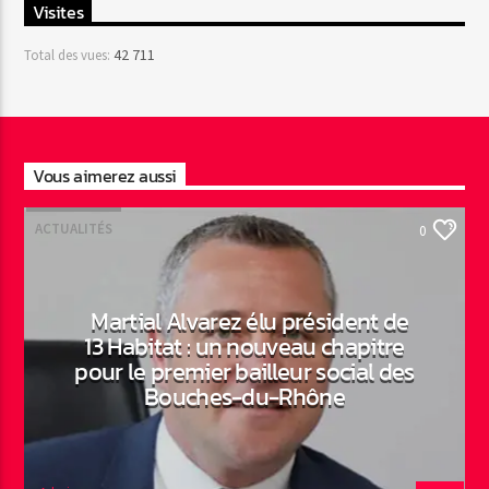
Visites
42 711
Total des vues:
Vous aimerez aussi
ACTUALITÉS
0
Martial Alvarez élu président de
13 Habitat : un nouveau chapitre
pour le premier bailleur social des
Bouches-du-Rhône