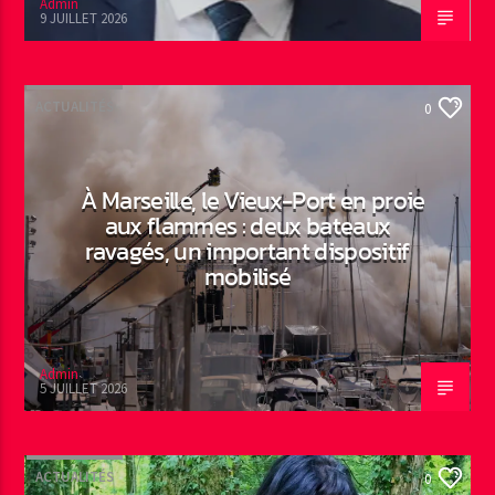
Admin
9 JUILLET 2026
ACTUALITÉS
0
À Marseille, le Vieux-Port en proie
aux flammes : deux bateaux
ravagés, un important dispositif
mobilisé
Admin
5 JUILLET 2026
ACTUALITÉS
0