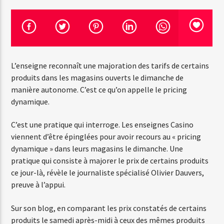
Emission en cours
Web-Radio-Années 100% 80s
L’enseigne reconnaît une majoration des tarifs de certains
07:00
22:00
produits dans les magasins ouverts le dimanche de
manière autonome. C’est ce qu’on appelle le pricing
dynamique.
Web-Radio-Le-Mosquitos
C’est une pratique qui interroge. Les enseignes Casino
viennent d’être épinglées pour avoir recours au « pricing
dynamique » dans leurs magasins le dimanche. Une
pratique qui consiste à majorer le prix de certains produits
Web-Radio-Sicily
ce jour-là, révèle le journaliste spécialisé Olivier Dauvers,
preuve à l’appui.
Sur son blog, en comparant les prix constatés de certains
Web-Radio-Années 70
produits le samedi après-midi à ceux des mêmes produits