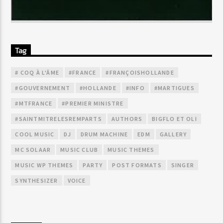
Tag
# COQ À L'ÂME
#FRANCE
#FRANÇOISHOLLANDE
#GOUVERNEMENT
#HOLLANDE
#INFO
#MARTIGUES
#MTFRANCE
#PREMIER MINISTRE
#SAINTMITRELESREMPARTS
AUTHORS
BIGFLO ET OLI
COOL MUSIC
DJ
DRUM MACHINE
EDM
GALLERY
MC SOLAAR
MUSIC CLUB
MUSIC THEMES
MUSIC WP THEMES
PARTY
POST FORMATS
SINGER
SYNTHESIZER
VOICE