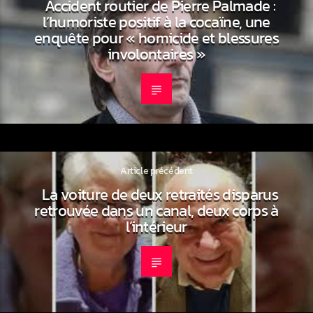
Accident routier de Pierre Palmade :
l’humoriste positif à la cocaïne, une
enquête pour « homicide et blessures
involontaires »
Article précédent
La voiture de deux retraités disparus
retrouvée dans un canal, deux corps à
l’intérieur