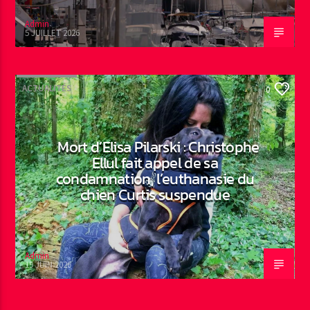
Admin
5 JUILLET 2026
ACTUALITÉS
0
Mort d’Elisa Pilarski : Christophe
Ellul fait appel de sa
condamnation, l’euthanasie du
chien Curtis suspendue
Admin
19 JUIN 2026