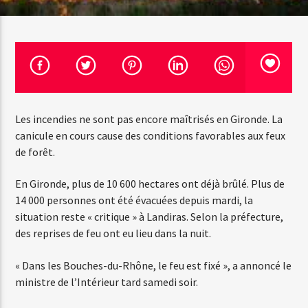
Emission en cours
Web-Radio-Années 100% 80s
07:00
22:00
Les incendies ne sont pas encore maîtrisés en Gironde. La
canicule en cours cause des conditions favorables aux feux
de forêt.
Web-Radio-Le-Mosquitos
En Gironde, plus de 10 600 hectares ont déjà brûlé. Plus de
14 000 personnes ont été évacuées depuis mardi, la
situation reste « critique » à Landiras. Selon la préfecture,
Web-Radio-Sicily
des reprises de feu ont eu lieu dans la nuit.
« Dans les Bouches-du-Rhône, le feu est fixé », a annoncé le
ministre de l’Intérieur tard samedi soir.
Web-Radio-Années 70