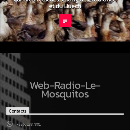
et du Buëch
Web-Radio-Le-
Mosquitos
Contacts
+33652387801