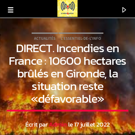
ACTUALITÉS
L'ESSENTIEL-DE-L'INFO
DIRECT. Incendies en
France : 10600 hectares
brûlés en Gironde, la
situation reste
«défavorable»
En ce moment
Titre
Écrit par
Admin
le 17 juillet 2022
Artiste