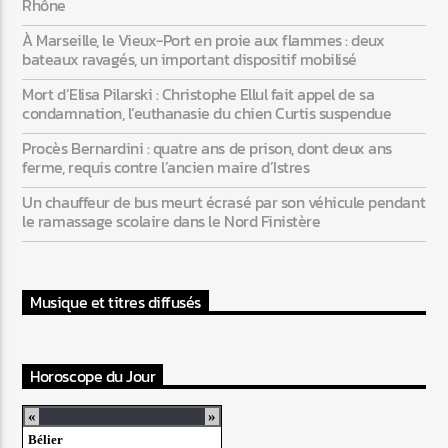
Rhône
À Marseille, le Vieux-Port en proie aux flammes : deux
bateaux ravagés, un important dispositif mobilisé
Mort d’Elisa Pilarski : Christophe Ellul fait appel de sa
condamnation, l’euthanasie du chien Curtis suspendue
Procès Bernardini : quatre ans de prison, dont deux ans
ferme, requis contre l’ancien maire d’Istres
Un chauffeur de bus meurt écrasé par son véhicule pendant
le ramassage scolaire dans le Nord Finistère
Musique et titres diffusés
Horoscope du Jour