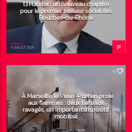
13 Habitat : un nouveau chapitre
pour le premier bailleur social des
Bouches-du-Rhône
Admin
9 JUILLET 2026
ACTUALITÉS
0
À Marseille, le Vieux-Port en proie
aux flammes : deux bateaux
ravagés, un important dispositif
mobilisé