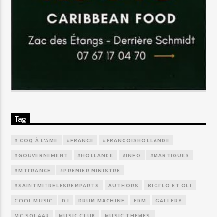
Tag
# COQ À L'ÂME
#FRANCE
#FRANÇOISHOLLANDE
#GOUVERNEMENT
#HOLLANDE
#INFO
#MARTIGUES
#MTFRANCE
#PREMIER MINISTRE
#SAINTMITRELESREMPARTS
AUTHORS
BIGFLO ET OLI
COOL MUSIC
DJ
DRUM MACHINE
EDM
GALLERY
MC SOLAAR
MUSIC CLUB
MUSIC THEMES