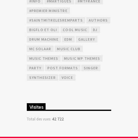
#INFO
#MARTIGUES
#MTFRANCE
#PREMIER MINISTRE
#SAINTMITRELESREMPARTS
AUTHORS
BIGFLO ET OLI
COOL MUSIC
DJ
DRUM MACHINE
EDM
GALLERY
MC SOLAAR
MUSIC CLUB
MUSIC THEMES
MUSIC WP THEMES
PARTY
POST FORMATS
SINGER
SYNTHESIZER
VOICE
Visites
42 722
Total des vues: