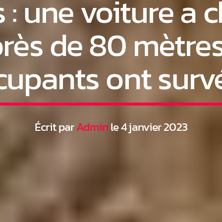
 : une voiture a 
près de 80 mètres
cupants ont surv
Écrit par
Admin
le 4 janvier 2023