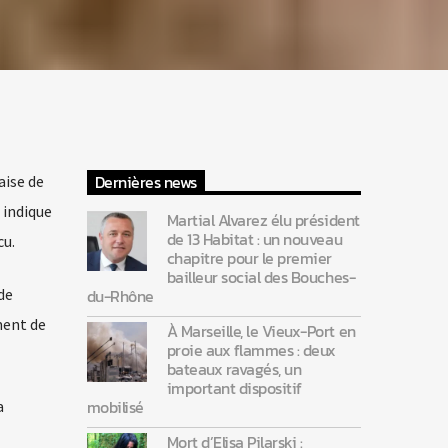
Dernières news
aise de
 indique
Martial Alvarez élu président
de 13 Habitat : un nouveau
cu.
chapitre pour le premier
bailleur social des Bouches-
de
du-Rhône
ment de
À Marseille, le Vieux-Port en
proie aux flammes : deux
bateaux ravagés, un
important dispositif
mobilisé
a
Mort d’Elisa Pilarski :