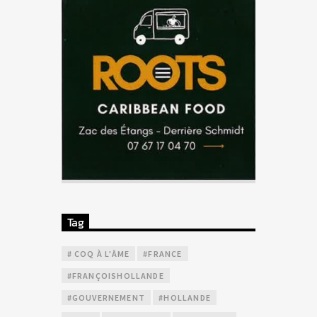
Tag
# COQ À L'ÂME
#FRANCE
#FRANÇOISHOLLANDE
#GOUVERNEMENT
#HOLLANDE