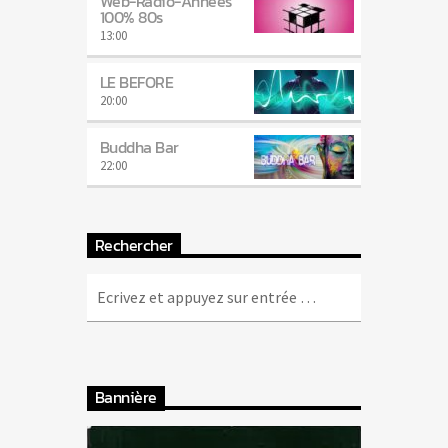
Web-Radio-Années
100% 80s
13:00
LE BEFORE
20:00
Buddha Bar
22:00
Rechercher
Bannière