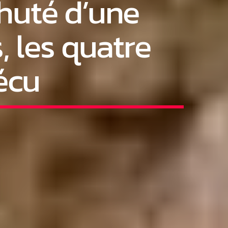
chuté d’une
, les quatre
écu