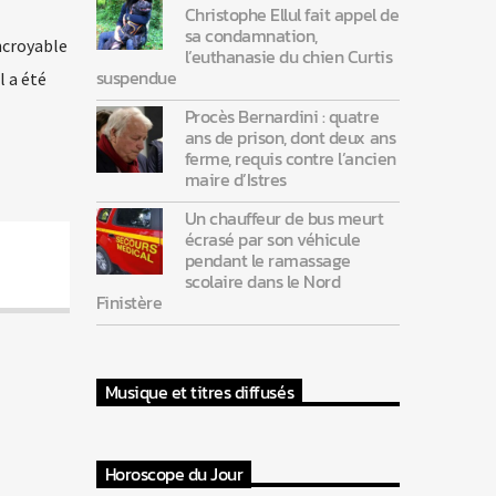
Christophe Ellul fait appel de
sa condamnation,
incroyable
l’euthanasie du chien Curtis
suspendue
l a été
Procès Bernardini : quatre
ans de prison, dont deux ans
ferme, requis contre l’ancien
maire d’Istres
Un chauffeur de bus meurt
écrasé par son véhicule
pendant le ramassage
scolaire dans le Nord
Finistère
Musique et titres diffusés
Horoscope du Jour