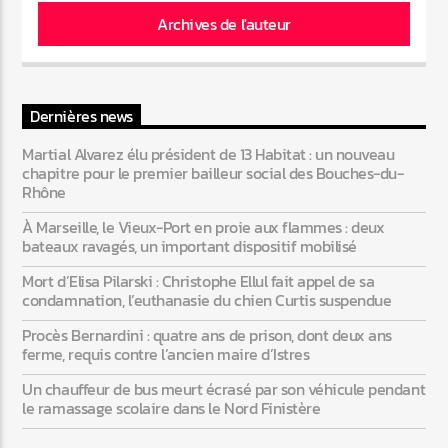
Archives de l'auteur
Web-Radio-Années 80
Dernières news
Martial Alvarez élu président de 13 Habitat : un nouveau
Web-Radio-Latino
chapitre pour le premier bailleur social des Bouches-du-
Rhône
À Marseille, le Vieux-Port en proie aux flammes : deux
bateaux ravagés, un important dispositif mobilisé
Web-Radio-Italia
Mort d’Elisa Pilarski : Christophe Ellul fait appel de sa
condamnation, l’euthanasie du chien Curtis suspendue
Procès Bernardini : quatre ans de prison, dont deux ans
ferme, requis contre l’ancien maire d’Istres
Un chauffeur de bus meurt écrasé par son véhicule pendant
le ramassage scolaire dans le Nord Finistère