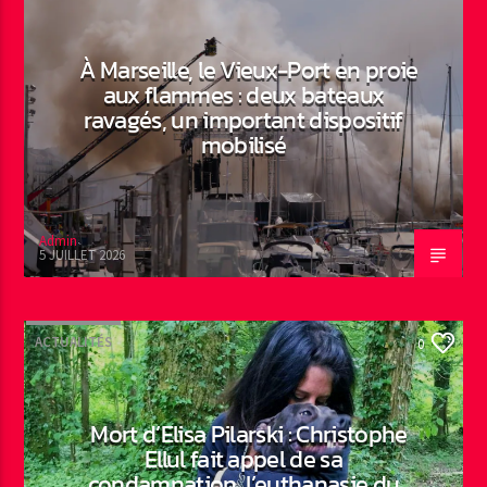
À Marseille, le Vieux-Port en proie
aux flammes : deux bateaux
ravagés, un important dispositif
mobilisé
Admin
5 JUILLET 2026
ACTUALITÉS
0
Mort d’Elisa Pilarski : Christophe
Ellul fait appel de sa
condamnation, l’euthanasie du