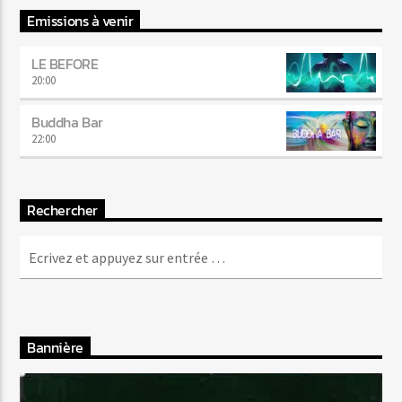
Emissions à venir
LE BEFORE
20:00
Buddha Bar
22:00
Rechercher
Bannière