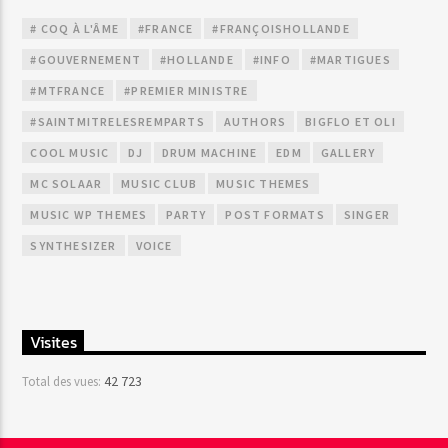
# COQ À L'ÂME
#FRANCE
#FRANÇOISHOLLANDE
#GOUVERNEMENT
#HOLLANDE
#INFO
#MARTIGUES
#MTFRANCE
#PREMIER MINISTRE
#SAINTMITRELESREMPARTS
AUTHORS
BIGFLO ET OLI
COOL MUSIC
DJ
DRUM MACHINE
EDM
GALLERY
MC SOLAAR
MUSIC CLUB
MUSIC THEMES
MUSIC WP THEMES
PARTY
POST FORMATS
SINGER
SYNTHESIZER
VOICE
Visites
42 723
Total des vues: