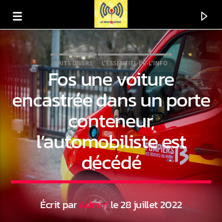
FAITS DIVERS
L'ESSENTIEL-DE-L'INFO
Fos une voiture
encastrée dans un porte
conteneur,
l’automobiliste est
décédé
En ce moment
Titre
Écrit par
Admin
le 28 juillet 2022
Artiste