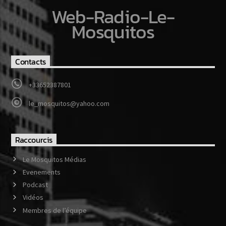
Web-Radio-Le-
Mosquitos
Contacts
+33652387801
le_mosquitos@yahoo.com
Raccourcis
Le Mosquitos Médias
Evenements
Podcast
Vidéos
Membres de l’équipe