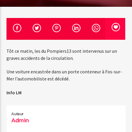
Emission en cours
Web-Radio-Années 100% 80s
13:00
20:00
Tôt ce matin, les du Pompiers13 sont intervenus sur un
graves accidents de la circulation.
Une voiture encastrée dans un porte conteneur à Fos-sur-
Web-Radio-Le-Mosquitos
Mer l’automobiliste est décédé.
Info LM
Web-Radio-Sicily
Auteur
Admin
Web-Radio-Années 70