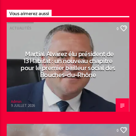
Vous aimerez aussi
ACTUALITÉS
0
Martial Alvarez élu président de
13 Habitat : un nouveau chapitre
pour le premier bailleur social des
Bouches-du-Rhône
Admin
9 JUILLET 2026
ACTUALITÉS
0