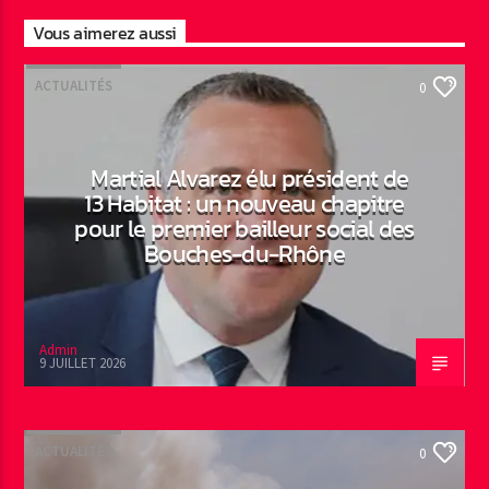
Vous aimerez aussi
ACTUALITÉS
0
Martial Alvarez élu président de
13 Habitat : un nouveau chapitre
pour le premier bailleur social des
Bouches-du-Rhône
Admin
9 JUILLET 2026
ACTUALITÉS
0