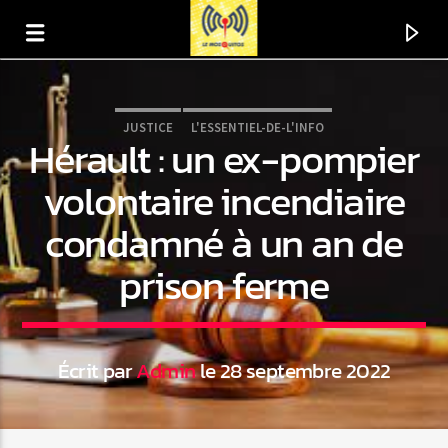
JUSTICE
L'ESSENTIEL-DE-L'INFO
Hérault : un ex-pompier
volontaire incendiaire
condamné à un an de
prison ferme
Écrit par
Admin
le 28 septembre 2022
En ce moment
Titre
Artiste