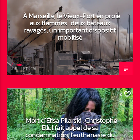
À Marseille, le Vieux-Port en proie
aux flammes : deux bateaux
ravagés, un important dispositif
mobilisé
Admin
5 JUILLET 2026
ACTUALITÉS
0
Mort d’Elisa Pilarski : Christophe
Ellul fait appel de sa
condamnation, l’euthanasie du