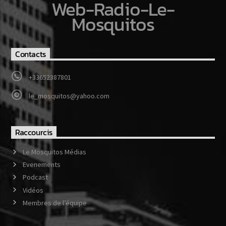
Web-Radio-Le-
Mosquitos
Contacts
+33652387801
le_mosquitos@yahoo.com
Raccourcis
Le Mosquitos Médias
Evenements
Podcast
Vidéos
Membres de l’équipe