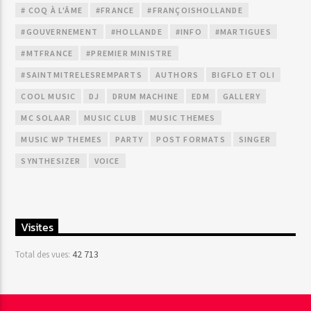
# COQ À L'ÂME
#FRANCE
#FRANÇOISHOLLANDE
#GOUVERNEMENT
#HOLLANDE
#INFO
#MARTIGUES
#MTFRANCE
#PREMIER MINISTRE
#SAINTMITRELESREMPARTS
AUTHORS
BIGFLO ET OLI
COOL MUSIC
DJ
DRUM MACHINE
EDM
GALLERY
MC SOLAAR
MUSIC CLUB
MUSIC THEMES
MUSIC WP THEMES
PARTY
POST FORMATS
SINGER
SYNTHESIZER
VOICE
Visites
42 713
Total des vues: