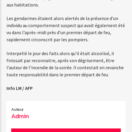
aux habitations.
Les gendarmes étaient alors alertés de la présence d’un
Web-Radio-Années 80
individu au comportement suspect qui avait également été
vu dans l’après-midi près d’un premier départ de feu,
rapidement circonscrit par les pompiers.
Web-Radio-Latino
Interpellé le jour des faits alors qu’il était alcoolisé, il
finissait par reconnaitre, après son dégrisement, être
l’auteur de l’incendie de la soirée. Il contestait en revanche
Web-Radio-Italia
toute responsabilité dans le premier départ de feu.
Info LM / AFP
Auteur
Admin