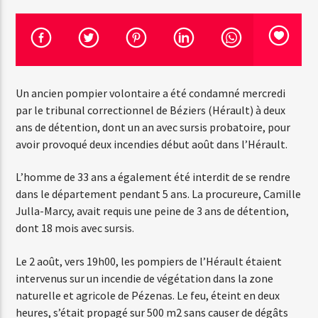
Emission en cours
Web-Radio-Années 100% 80s
Un ancien pompier volontaire a été condamné mercredi
07:00
22:00
par le tribunal correctionnel de Béziers (Hérault) à deux
ans de détention, dont un an avec sursis probatoire, pour
avoir provoqué deux incendies début août dans l’Hérault.
Web-Radio-Le-Mosquitos
L’homme de 33 ans a également été interdit de se rendre
dans le département pendant 5 ans. La procureure, Camille
Julla-Marcy, avait requis une peine de 3 ans de détention,
dont 18 mois avec sursis.
Web-Radio-Sicily
Le 2 août, vers 19h00, les pompiers de l’Hérault étaient
intervenus sur un incendie de végétation dans la zone
naturelle et agricole de Pézenas. Le feu, éteint en deux
Web-Radio-Années 70
heures, s’était propagé sur 500 m2 sans causer de dégâts