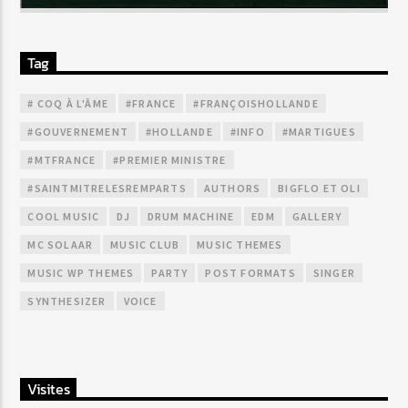
Tag
# COQ À L'ÂME
#FRANCE
#FRANÇOISHOLLANDE
#GOUVERNEMENT
#HOLLANDE
#INFO
#MARTIGUES
#MTFRANCE
#PREMIER MINISTRE
#SAINTMITRELESREMPARTS
AUTHORS
BIGFLO ET OLI
COOL MUSIC
DJ
DRUM MACHINE
EDM
GALLERY
MC SOLAAR
MUSIC CLUB
MUSIC THEMES
MUSIC WP THEMES
PARTY
POST FORMATS
SINGER
SYNTHESIZER
VOICE
Visites