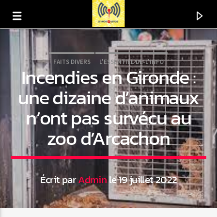
FAITS DIVERS
L'ESSENTIEL-DE-L'INFO
Incendies en Gironde :
une dizaine d’animaux
n’ont pas survécu au
zoo d’Arcachon
Écrit par
Admin
le 19 juillet 2022
En ce moment
Titre
Artiste