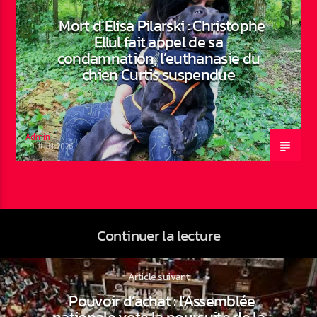
Mort d’Elisa Pilarski : Christophe
Ellul fait appel de sa
condamnation, l’euthanasie du
chien Curtis suspendue
Admin
19 JUIN 2026
Continuer la lecture
Article suivant
Pouvoir d’achat : l’Assemblée
nationale vote la poursuite de la