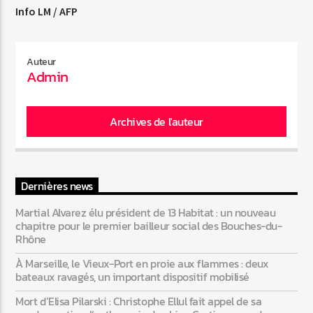
Info LM / AFP
Web-Radio-Années 80
Auteur
Admin
Web-Radio-Latino
Archives de l'auteur
Web-Radio-Italia
Dernières news
Martial Alvarez élu président de 13 Habitat : un nouveau
chapitre pour le premier bailleur social des Bouches-du-
Rhône
À Marseille, le Vieux-Port en proie aux flammes : deux
bateaux ravagés, un important dispositif mobilisé
Mort d’Elisa Pilarski : Christophe Ellul fait appel de sa