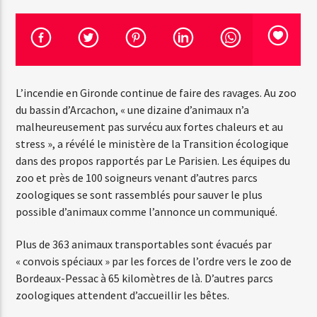
Emission en cours
Web-Radio-Années 100% 80s
L’incendie en Gironde continue de faire des ravages. Au zoo
07:00
22:00
du bassin d’Arcachon, « une dizaine d’animaux n’a
malheureusement pas survécu aux fortes chaleurs et au
stress », a révélé le ministère de la Transition écologique
dans des propos rapportés par Le Parisien. Les équipes du
Web-Radio-Le-Mosquitos
zoo et près de 100 soigneurs venant d’autres parcs
zoologiques se sont rassemblés pour sauver le plus
possible d’animaux comme l’annonce un communiqué.
Web-Radio-Sicily
Plus de 363 animaux transportables sont évacués par
« convois spéciaux » par les forces de l’ordre vers le zoo de
Bordeaux-Pessac à 65 kilomètres de là. D’autres parcs
zoologiques attendent d’accueillir les bêtes.
Web-Radio-Années 70