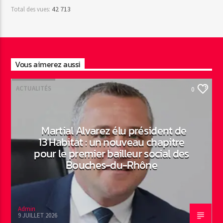
42 713
Total des vues:
Vous aimerez aussi
ACTUALITÉS
0
Martial Alvarez élu président de
13 Habitat : un nouveau chapitre
pour le premier bailleur social des
Bouches-du-Rhône
Admin
9 JUILLET 2026