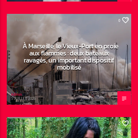
ACTUALITÉS
0
À Marseille, le Vieux-Port en proie
aux flammes : deux bateaux
ravagés, un important dispositif
mobilisé
Admin
5 JUILLET 2026
ACTUALITÉS
0