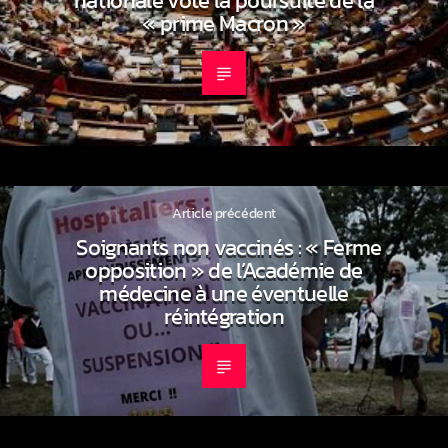
« prime Macron »
Article précédent
Soignants non vaccinés : « Ferme
opposition » de l’Académie de
médecine à une éventuelle
réintégration