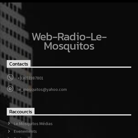
Web-Radio-Le-
Mosquitos
Contacts
+33652387801
le_mosquitos@yahoo.com
Raccourcis
Le Mosquitos Médias
Evenements