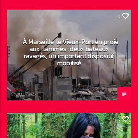
ACTUALITÉS
0
À Marseille, le Vieux-Port en proie
aux flammes : deux bateaux
ravagés, un important dispositif
mobilisé
Admin
5 JUILLET 2026
ACTUALITÉS
0