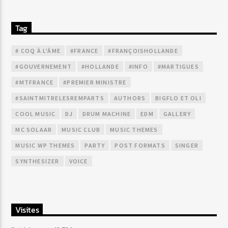
Tag
# COQ À L'ÂME
#FRANCE
#FRANÇOISHOLLANDE
#GOUVERNEMENT
#HOLLANDE
#INFO
#MARTIGUES
#MTFRANCE
#PREMIER MINISTRE
#SAINTMITRELESREMPARTS
AUTHORS
BIGFLO ET OLI
COOL MUSIC
DJ
DRUM MACHINE
EDM
GALLERY
MC SOLAAR
MUSIC CLUB
MUSIC THEMES
MUSIC WP THEMES
PARTY
POST FORMATS
SINGER
SYNTHESIZER
VOICE
Visites