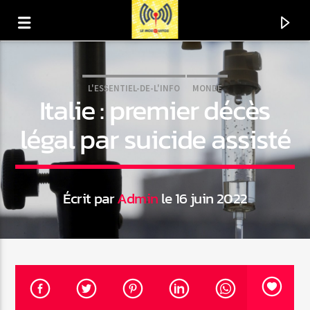
L'ESSENTIEL-DE-L'INFO
MONDE
Italie : premier décès
légal par suicide assisté
Écrit par
Admin
le 16 juin 2022
En ce moment
Titre
Artiste