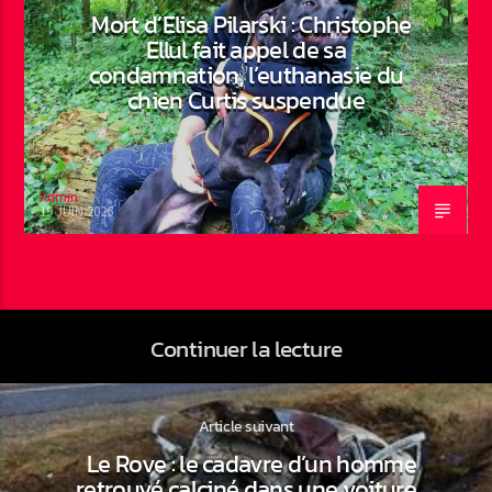
Mort d’Elisa Pilarski : Christophe
Ellul fait appel de sa
condamnation, l’euthanasie du
chien Curtis suspendue
Admin
19 JUIN 2026
Continuer la lecture
Article suivant
Le Rove : le cadavre d’un homme
retrouvé calciné dans une voiture