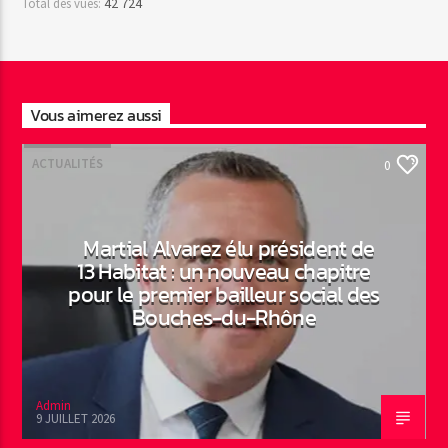
42 724
Total des vues:
Vous aimerez aussi
ACTUALITÉS
0
Martial Alvarez élu président de
13 Habitat : un nouveau chapitre
pour le premier bailleur social des
Bouches-du-Rhône
Admin
9 JUILLET 2026