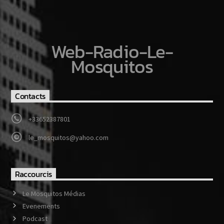
Web-Radio-Le-
Mosquitos
Contacts
+33652387801
le_mosquitos@yahoo.com
Raccourcis
Le Mosquitos Médias
Evenements
Podcast