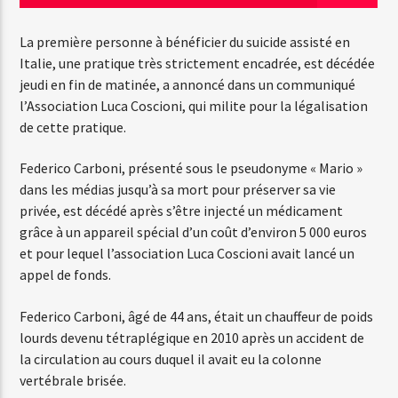
La première personne à bénéficier du suicide assisté en
Italie, une pratique très strictement encadrée, est décédée
Emission en cours
jeudi en fin de matinée, a annoncé dans un communiqué
Web-Radio-Années 100% 80s
l’Association Luca Coscioni, qui milite pour la légalisation
07:00
22:00
de cette pratique.
Federico Carboni, présenté sous le pseudonyme « Mario »
dans les médias jusqu’à sa mort pour préserver sa vie
privée, est décédé après s’être injecté un médicament
Web-Radio-Le-Mosquitos
grâce à un appareil spécial d’un coût d’environ 5 000 euros
et pour lequel l’association Luca Coscioni avait lancé un
appel de fonds.
Web-Radio-Sicily
Federico Carboni, âgé de 44 ans, était un chauffeur de poids
lourds devenu tétraplégique en 2010 après un accident de
la circulation au cours duquel il avait eu la colonne
Web-Radio-Années 70
vertébrale brisée.