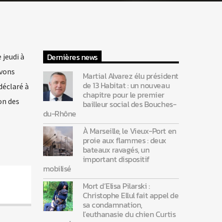
Dernières news
 jeudi à
avons
Martial Alvarez élu président
de 13 Habitat : un nouveau
déclaré à
chapitre pour le premier
on des
bailleur social des Bouches-
du-Rhône
À Marseille, le Vieux-Port en
proie aux flammes : deux
bateaux ravagés, un
important dispositif
mobilisé
Mort d’Elisa Pilarski :
Christophe Ellul fait appel de
sa condamnation,
l’euthanasie du chien Curtis