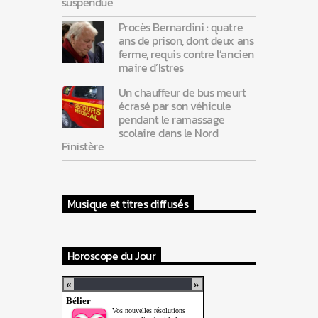
suspendue
Procès Bernardini : quatre
ans de prison, dont deux ans
ferme, requis contre l’ancien
maire d’Istres
Un chauffeur de bus meurt
écrasé par son véhicule
pendant le ramassage
scolaire dans le Nord
Finistère
Musique et titres diffusés
Horoscope du Jour