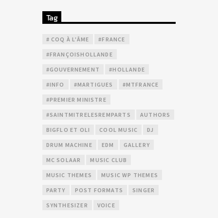
Tag
# COQ À L'ÂME
#FRANCE
#FRANÇOISHOLLANDE
#GOUVERNEMENT
#HOLLANDE
#INFO
#MARTIGUES
#MTFRANCE
#PREMIER MINISTRE
#SAINTMITRELESREMPARTS
AUTHORS
BIGFLO ET OLI
COOL MUSIC
DJ
DRUM MACHINE
EDM
GALLERY
MC SOLAAR
MUSIC CLUB
MUSIC THEMES
MUSIC WP THEMES
PARTY
POST FORMATS
SINGER
SYNTHESIZER
VOICE