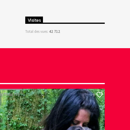
Visites
42 712
Total des vues:
ACTUALITÉS
0