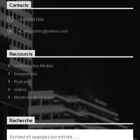
Contacts
+33652387801
le_mosquitos@yahoo.com
Raccourcis
Le Mosquitos Médias
Evenements
Podcast
Vidéos
Membres de l’équipe
Recherche