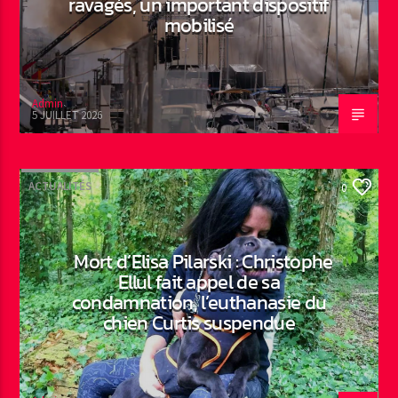
ravagés, un important dispositif
mobilisé
Admin
5 JUILLET 2026
ACTUALITÉS
0
Mort d’Elisa Pilarski : Christophe
Ellul fait appel de sa
condamnation, l’euthanasie du
chien Curtis suspendue