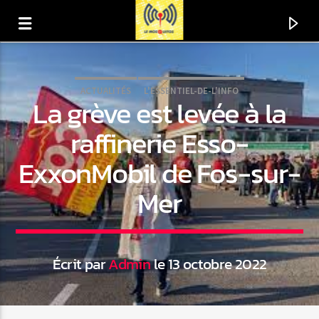
ACTUALITÉS
L'ESSENTIEL-DE-L'INFO
La grève est levée à la
raffinerie Esso-
ExxonMobil de Fos-sur-
Mer
Écrit par
Admin
le 13 octobre 2022
En ce moment
Titre
Artiste