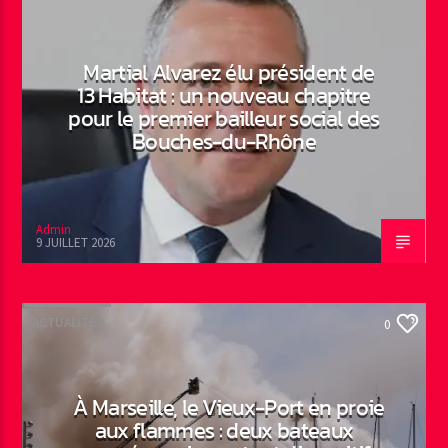
Martial Alvarez élu président de
13 Habitat : un nouveau chapitre
pour le premier bailleur social des
Bouches-du-Rhône
Admin
9 JUILLET 2026
ACTUALITÉS
0
À Marseille, le Vieux-Port en proie
aux flammes : deux bateaux