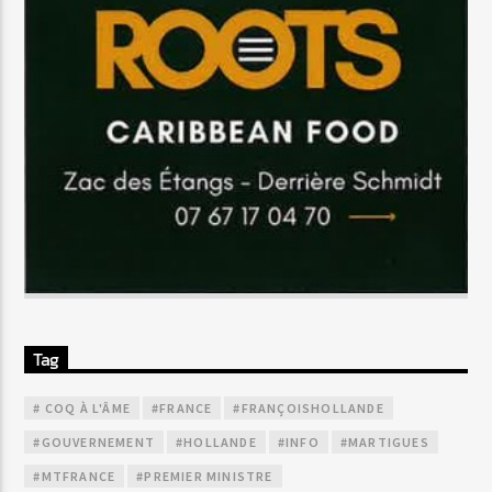
Tag
# COQ À L'ÂME
#FRANCE
#FRANÇOISHOLLANDE
#GOUVERNEMENT
#HOLLANDE
#INFO
#MARTIGUES
#MTFRANCE
#PREMIER MINISTRE