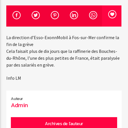
Emission en cours
Web-Radio-Années 100% 80s
La direction d’Esso-ExonnMobil à Fos-sur-Mer confirme la
07:00
22:00
fin de la grève
Cela faisait plus de dix jours que la raffinerie des Bouches-
du-Rhône, l’une des plus petites de France, était paralysée
par des salariés en grève.
Web-Radio-Le-Mosquitos
Info LM
Web-Radio-Sicily
Auteur
Admin
Web-Radio-Années 70
Archives de l'auteur