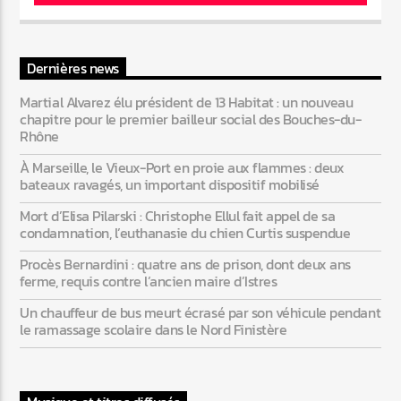
Web-Radio-Années 80
Dernières news
Martial Alvarez élu président de 13 Habitat : un nouveau
chapitre pour le premier bailleur social des Bouches-du-
Rhône
Web-Radio-Latino
À Marseille, le Vieux-Port en proie aux flammes : deux
bateaux ravagés, un important dispositif mobilisé
Mort d’Elisa Pilarski : Christophe Ellul fait appel de sa
Web-Radio-Italia
condamnation, l’euthanasie du chien Curtis suspendue
Procès Bernardini : quatre ans de prison, dont deux ans
ferme, requis contre l’ancien maire d’Istres
Un chauffeur de bus meurt écrasé par son véhicule pendant
le ramassage scolaire dans le Nord Finistère