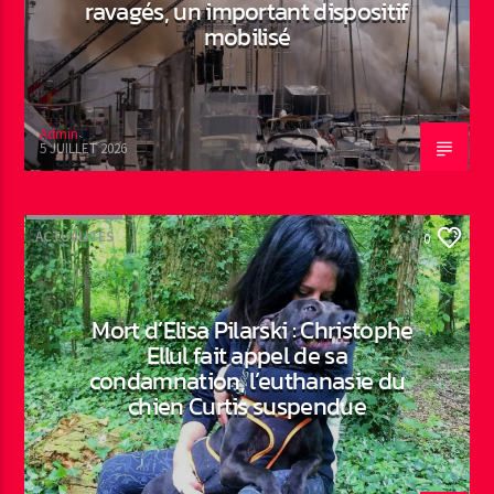
ravagés, un important dispositif
mobilisé
Admin
5 JUILLET 2026
ACTUALITÉS
0
Mort d’Elisa Pilarski : Christophe
Ellul fait appel de sa
condamnation, l’euthanasie du
chien Curtis suspendue