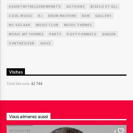
#SAINTMITRELESREMPARTS
AUTHORS
BIGFLO ET OLI
COOL MUSIC
DJ
DRUM MACHINE
EDM
GALLERY
MC SOLAAR
MUSIC CLUB
MUSIC THEMES
MUSIC WP THEMES
PARTY
POST FORMATS
SINGER
SYNTHESIZER
VOICE
Visites
42 744
Total des vues:
Vous aimerez aussi
ACTUALITÉS
0