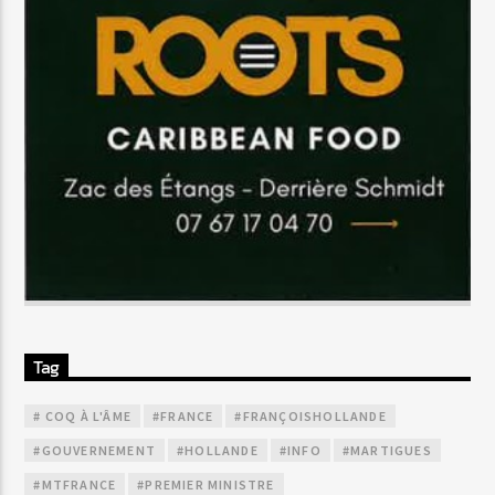
Tag
# COQ À L'ÂME
#FRANCE
#FRANÇOISHOLLANDE
#GOUVERNEMENT
#HOLLANDE
#INFO
#MARTIGUES
#MTFRANCE
#PREMIER MINISTRE