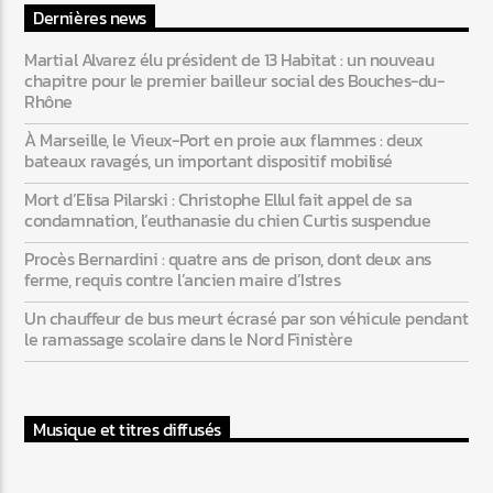
Dernières news
Martial Alvarez élu président de 13 Habitat : un nouveau
chapitre pour le premier bailleur social des Bouches-du-
Rhône
À Marseille, le Vieux-Port en proie aux flammes : deux
bateaux ravagés, un important dispositif mobilisé
Mort d’Elisa Pilarski : Christophe Ellul fait appel de sa
condamnation, l’euthanasie du chien Curtis suspendue
Procès Bernardini : quatre ans de prison, dont deux ans
ferme, requis contre l’ancien maire d’Istres
Un chauffeur de bus meurt écrasé par son véhicule pendant
le ramassage scolaire dans le Nord Finistère
Musique et titres diffusés