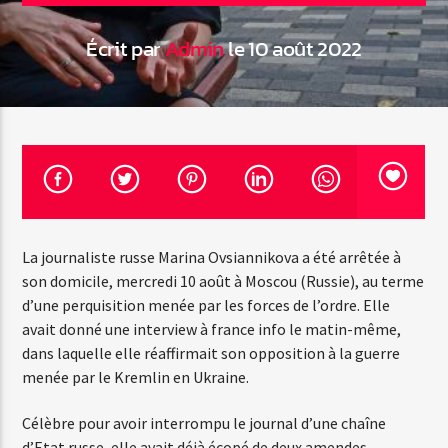
Écrit par
Admin
le 10 août 2022
Emission en cours
Web-Radio-Années 100% 80s
07:00
22:00
Web-Radio-Le-Mosquitos
La journaliste russe Marina Ovsiannikova a été arrêtée à
son domicile, mercredi 10 août à Moscou (Russie), au terme
d’une perquisition menée par les forces de l’ordre. Elle
avait donné une interview à france info le matin-même,
Web-Radio-Sicily
dans laquelle elle réaffirmait son opposition à la guerre
menée par le Kremlin en Ukraine.
Célèbre pour avoir interrompu le journal d’une chaîne
Web-Radio-Années 70
d’Etat russe, elle avait déjà écopé de deux amendes