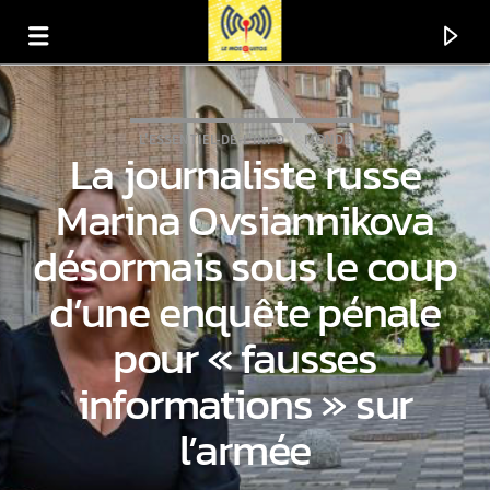
L'ESSENTIEL-DE-L'INFO
MONDE
La journaliste russe
Marina Ovsiannikova
désormais sous le coup
d’une enquête pénale
pour « fausses
informations » sur
En ce moment
l’armée
Titre
Artiste