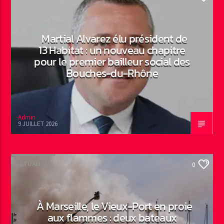
Martial Alvarez élu président de
13 Habitat : un nouveau chapitre
pour le premier bailleur social des
Bouches-du-Rhône
Admin
9 JUILLET 2026
ACTUALITÉS
0
À Marseille, le Vieux-Port en proie
aux flammes : deux bateaux