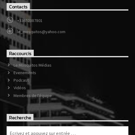
Contacts
+33652387801
le_mosquitos@yahoo.com
Raccourcis
Le Mosquitos Médias
Evenements
Podcast
Vidéos
Membres de l’équipe
Recherche