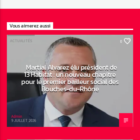
Vous aimerez aussi
ACTUALITÉS
0
Martial Alvarez élu président de
13 Habitat : un nouveau chapitre
pour le premier bailleur social des
Bouches-du-Rhône
Admin
9 JUILLET 2026