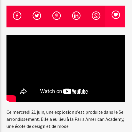
Emission en cours
Web-Radio-Années 100% 80s
07:00
12:00
Web-Radio-Le-Mosquitos
Web-Radio-Sicily
Ce mercredi 21 juin, une explosion s’est produite dans le 5e
arrondissement. Elle a eu lieu à la Paris American Academy,
Web-Radio-Années 70
une école de design et de mode.