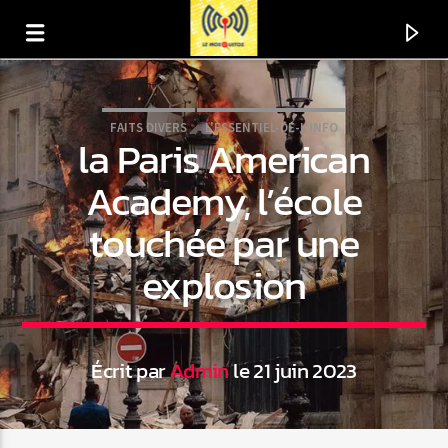
FAITS DIVERS
L'ESSENTIEL-DE-L'INFO
la Paris American
Academy, l’école
touchée par une
explosion
Écrit par
Admin
le 21 juin 2023
En ce moment
Titre
Artiste