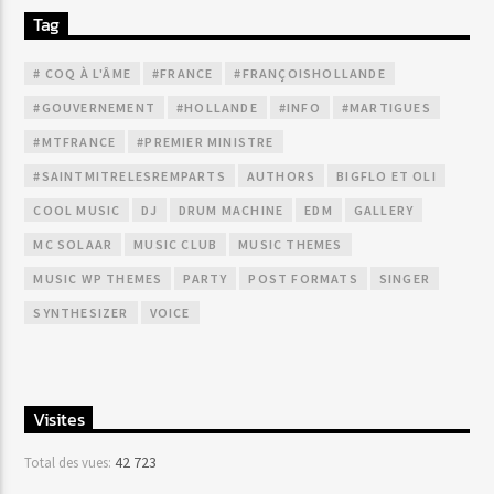
Tag
# COQ À L'ÂME
#FRANCE
#FRANÇOISHOLLANDE
#GOUVERNEMENT
#HOLLANDE
#INFO
#MARTIGUES
#MTFRANCE
#PREMIER MINISTRE
#SAINTMITRELESREMPARTS
AUTHORS
BIGFLO ET OLI
COOL MUSIC
DJ
DRUM MACHINE
EDM
GALLERY
MC SOLAAR
MUSIC CLUB
MUSIC THEMES
MUSIC WP THEMES
PARTY
POST FORMATS
SINGER
SYNTHESIZER
VOICE
Visites
42 723
Total des vues: