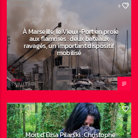
ACTUALITÉS
0
À Marseille, le Vieux-Port en proie
aux flammes : deux bateaux
ravagés, un important dispositif
mobilisé
Admin
5 JUILLET 2026
ACTUALITÉS
0
Mort d’Elisa Pilarski : Christophe