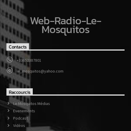
Web-Radio-Le-
Mosquitos
Contacts
+33652387801
le_mosquitos@yahoo.com
Raccourcis
Le Mosquitos Médias
Evenements
Podcast
Vidéos