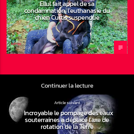
Ellul fait appel de sa
condamnation, l’euthanasie du
chien Curtis suspendue
Admin
19 JUIN 2026
Continuer la lecture
Article suivant
Incroyable le pompage des eaux
souterraines a déplacé l’axe de
rotation de la Terre