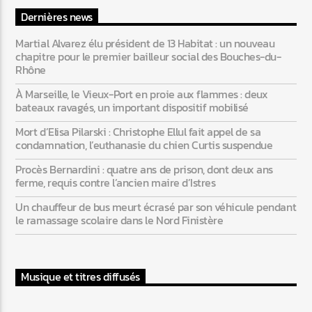
Dernières news
Martial Alvarez élu président de 13 Habitat : un nouveau
chapitre pour le premier bailleur social des Bouches-du-
Rhône
À Marseille, le Vieux-Port en proie aux flammes : deux
bateaux ravagés, un important dispositif mobilisé
Mort d’Elisa Pilarski : Christophe Ellul fait appel de sa
condamnation, l’euthanasie du chien Curtis suspendue
Procès Bernardini : quatre ans de prison, dont deux ans
ferme, requis contre l’ancien maire d’Istres
Un chauffeur de bus meurt écrasé par son véhicule pendant
le ramassage scolaire dans le Nord Finistère
Musique et titres diffusés