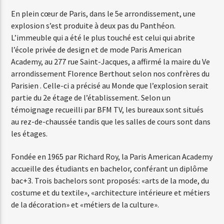
En plein cœur de Paris, dans le 5e arrondissement, une
explosion s’est produite à deux pas du Panthéon.
Web-Radio-Années 80
L’immeuble qui a été le plus touché est celui qui abrite
l’école privée de design et de mode Paris American
Academy, au 277 rue Saint-Jacques, a affirmé la maire du Ve
arrondissement Florence Berthout selon nos confrères du
Web-Radio-Latino
Parisien . Celle-ci a précisé au Monde que l’explosion serait
partie du 2e étage de l’établissement. Selon un
témoignage recueilli par BFM TV, les bureaux sont situés
au rez-de-chaussée tandis que les salles de cours sont dans
Web-Radio-Italia
les étages.
Fondée en 1965 par Richard Roy, la Paris American Academy
accueille des étudiants en bachelor, conférant un diplôme
bac+3. Trois bachelors sont proposés: «arts de la mode, du
costume et du textile», «architecture intérieure et métiers
de la décoration» et «métiers de la culture».