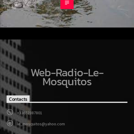
Web-Radio-Le-
Mosquitos
Contacts
+33652387801
le_mosquitos@yahoo.com