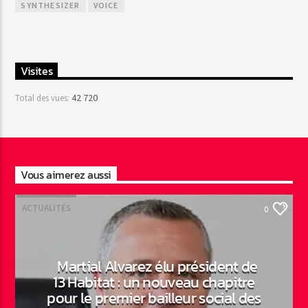
SYNTHESIZER
VOICE
Visites
42 720
Total des vues:
Vous aimerez aussi
ACTUALITÉS
0
Martial Alvarez élu président de
13 Habitat : un nouveau chapitre
pour le premier bailleur social des