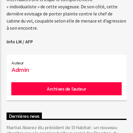
« individualiste » de cette voyageuse. De son côté, cette
dernière envisage de porter plainte contre le chef de
Web-Radio-Années 80
cabine du vol, coupable selon elle de menace et d’agression
à son encontre.
Info LM / AFP
Web-Radio-Latino
Auteur
Admin
Web-Radio-Italia
Archives de l'auteur
Dernières news
Martial Alvarez élu président de 13 Habitat : un nouveau
chapitre pour le premier bailleur social des Bouches-du-