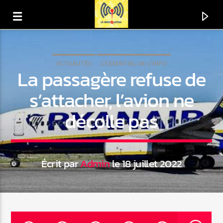
ACTUALITÉS
L'ESSENTIEL-DE-L'INFO
La passagère refuse de
s’attacher, l’avion ne
décolle pas
Écrit par
Admin
le 18 juillet 2022
En ce moment
Titre
Artiste