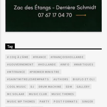
Tag
# COQ À L'ÂME
#FRANCE
#FRANÇOISHOLLANDE
#GOUVERNEMENT
#HOLLANDE
#INFO
#MARTIGUES
#MTFRANCE
#PREMIER MINISTRE
#SAINTMITRELESREMPARTS
AUTHORS
BIGFLO ET OLI
COOL MUSIC
DJ
DRUM MACHINE
EDM
GALLERY
MC SOLAAR
MUSIC CLUB
MUSIC THEMES
MUSIC WP THEMES
PARTY
POST FORMATS
SINGER