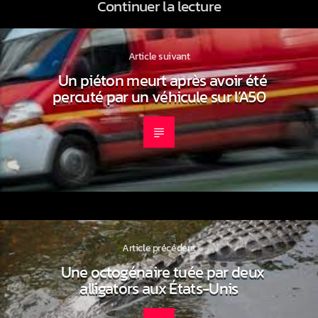
Continuer la lecture
Article suivant
Un piéton meurt après avoir été
percuté par un véhicule sur l’A50
Article précédent
Une octogénaire tuée par deux
alligators aux États-Unis