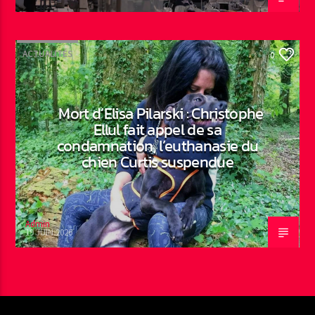
ACTUALITÉS
0
Mort d’Elisa Pilarski : Christophe
Ellul fait appel de sa
condamnation, l’euthanasie du
chien Curtis suspendue
Admin
19 JUIN 2026