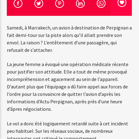
Emission en cours
Samedi, à Marrakech, un avion à destination de Perpignan a
Web-Radio-Années 100% 80s
fait demi-tour sur la piste alors qu’il allait prendre son
07:00
22:00
envol. La raison ? L’entêtement d’une passagère, qui
refusait de s’attacher.
La jeune femme a évoqué une opération médicale récente
pour justifier son attitude. Elle a tout de même provoqué
Web-Radio-Le-Mosquitos
incompréhension et agacement au sein de l’appareil.
D’autant plus que l’équipage a dû faire appel aux forces de
l’ordre pour la convaincre de quitter l’avion d’après les
informations d’Actu Perpignan, après près d’une heure
Web-Radio-Sicily
d’âpres négociations.
Le vol a donc été logiquement retardé suite à cet incident
peu habituel. Sur les réseaux sociaux, de nombreux
Web-Radio-Années 70
internautes ont critiqué le comportement