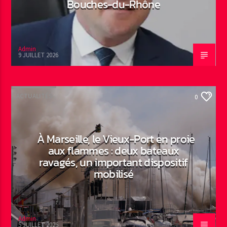
Bouches-du-Rhône
Admin
9 JUILLET 2026
ACTUALITÉS
0
À Marseille, le Vieux-Port en proie
aux flammes : deux bateaux
ravagés, un important dispositif
mobilisé
Admin
5 JUILLET 2026