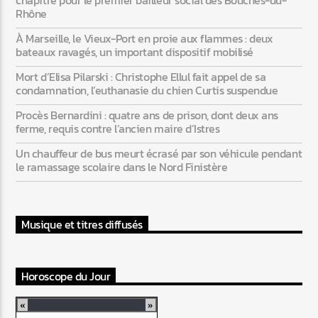
Rhône
À Marseille, le Vieux-Port en proie aux flammes : deux
bateaux ravagés, un important dispositif mobilisé
Mort d’Elisa Pilarski : Christophe Ellul fait appel de sa
condamnation, l’euthanasie du chien Curtis suspendue
Procès Bernardini : quatre ans de prison, dont deux ans
ferme, requis contre l’ancien maire d’Istres
Un chauffeur de bus meurt écrasé par son véhicule pendant
le ramassage scolaire dans le Nord Finistère
Musique et titres diffusés
Horoscope du Jour