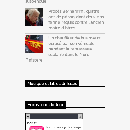
suspendue
Procès Bernardini : quatre
ans de prison, dont deux ans
ferme, requis contre l’ancien
maire d’Istres
Un chauffeur de bus meurt
écrasé par son véhicule
pendant le ramassage
scolaire dans le Nord
Finistère
Musique et titres diffusés
Horoscope du Jour