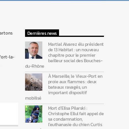
Dernières news
cartons
Martial Alvarez élu président
de 13 Habitat : un nouveau
chapitre pour le premier
fort-la-
bailleur social des Bouches-
e
du-Rhône
À Marseille, le Vieux-Port en
proie aux flammes : deux
bateaux ravagés, un
important dispositif
mobilisé
Mort d’Elisa Pilarski :
Christophe Ellul fait appel de
sa condamnation,
l’euthanasie du chien Curtis