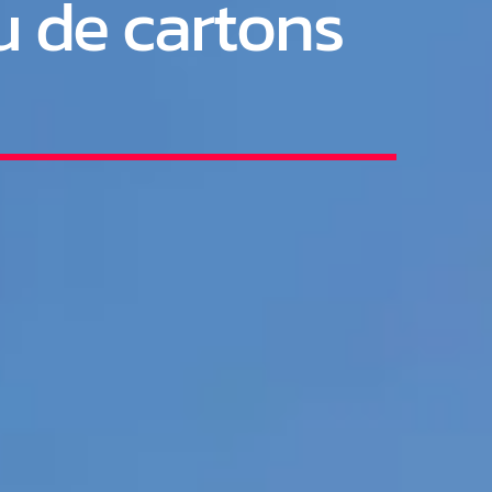
u de cartons
a