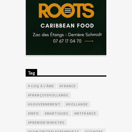
Tag
# COQ À L'ÂME
#FRANCE
#FRANÇOISHOLLANDE
#GOUVERNEMENT
#HOLLANDE
#INFO
#MARTIGUES
#MTFRANCE
#PREMIER MINISTRE
#SAINTMITRELESREMPARTS
AUTHORS