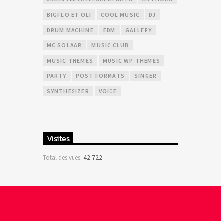
BIGFLO ET OLI
COOL MUSIC
DJ
DRUM MACHINE
EDM
GALLERY
MC SOLAAR
MUSIC CLUB
MUSIC THEMES
MUSIC WP THEMES
PARTY
POST FORMATS
SINGER
SYNTHESIZER
VOICE
Visites
42 722
Total des vues: