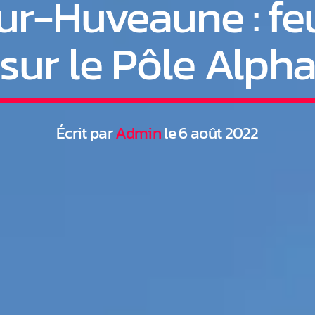
r-Huveaune : fe
sur le Pôle Alph
Écrit par
Admin
le 6 août 2022