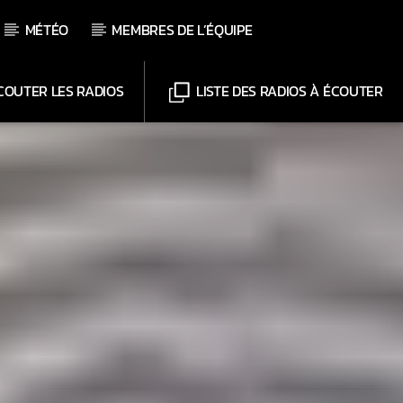
MÉTÉO
MEMBRES DE L’ÉQUIPE
OUTER LES RADIOS
LISTE DES RADIOS À ÉCOUTER
Chaînes
Web-Radio-Le-Mosquitos
Web-Radio-Sicily
Web-Radio-Années 70
Web-Radio-Années 80
Web-Radio-Latino
Web-Radio-Italia