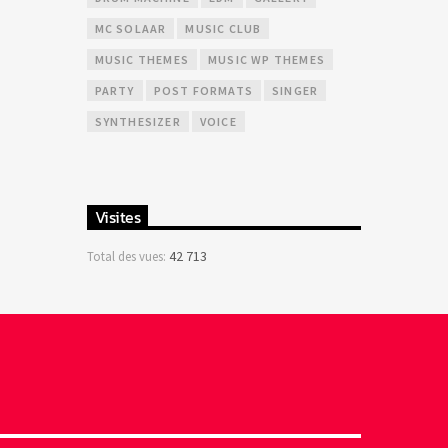
MC SOLAAR
MUSIC CLUB
MUSIC THEMES
MUSIC WP THEMES
PARTY
POST FORMATS
SINGER
SYNTHESIZER
VOICE
Visites
42 713
Total des vues: