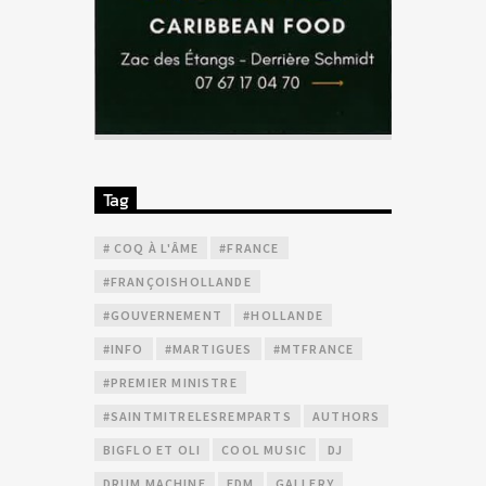
Tag
# COQ À L'ÂME
#FRANCE
#FRANÇOISHOLLANDE
#GOUVERNEMENT
#HOLLANDE
#INFO
#MARTIGUES
#MTFRANCE
#PREMIER MINISTRE
#SAINTMITRELESREMPARTS
AUTHORS
BIGFLO ET OLI
COOL MUSIC
DJ
DRUM MACHINE
EDM
GALLERY