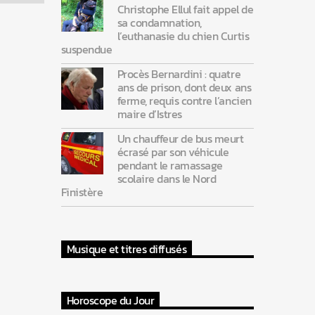
Christophe Ellul fait appel de
sa condamnation,
l’euthanasie du chien Curtis
suspendue
Procès Bernardini : quatre
ans de prison, dont deux ans
ferme, requis contre l’ancien
maire d’Istres
Un chauffeur de bus meurt
écrasé par son véhicule
pendant le ramassage
scolaire dans le Nord
Finistère
Musique et titres diffusés
Horoscope du Jour