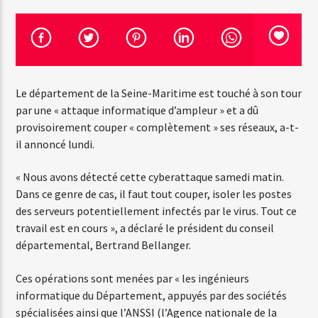
Emission en cours
Web-Radio-Années 100% 80s
Le département de la Seine-Maritime est touché à son tour
07:00
22:00
par une « attaque informatique d’ampleur » et a dû
provisoirement couper « complètement » ses réseaux, a-t-
il annoncé lundi.
Web-Radio-Le-Mosquitos
« Nous avons détecté cette cyberattaque samedi matin.
Dans ce genre de cas, il faut tout couper, isoler les postes
des serveurs potentiellement infectés par le virus. Tout ce
travail est en cours », a déclaré le président du conseil
Web-Radio-Sicily
départemental, Bertrand Bellanger.
Ces opérations sont menées par « les ingénieurs
informatique du Département, appuyés par des sociétés
Web-Radio-Années 70
spécialisées ainsi que l’ANSSI (l’Agence nationale de la