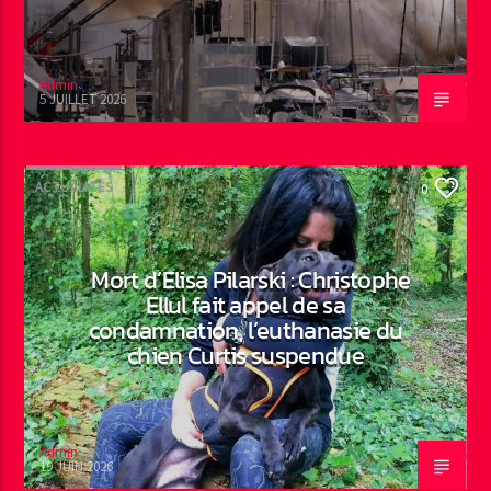
Admin
5 JUILLET 2026
ACTUALITÉS
0
Mort d’Elisa Pilarski : Christophe
Ellul fait appel de sa
condamnation, l’euthanasie du
chien Curtis suspendue
Admin
19 JUIN 2026