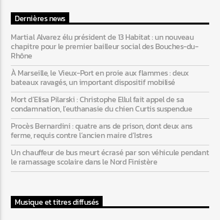
Dernières news
Martial Alvarez élu président de 13 Habitat : un nouveau
chapitre pour le premier bailleur social des Bouches-du-
Rhône
À Marseille, le Vieux-Port en proie aux flammes : deux
bateaux ravagés, un important dispositif mobilisé
Mort d’Elisa Pilarski : Christophe Ellul fait appel de sa
condamnation, l’euthanasie du chien Curtis suspendue
Procès Bernardini : quatre ans de prison, dont deux ans
ferme, requis contre l’ancien maire d’Istres
Un chauffeur de bus meurt écrasé par son véhicule pendant
le ramassage scolaire dans le Nord Finistère
Musique et titres diffusés