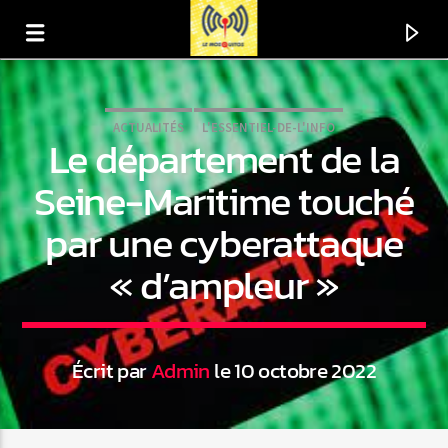
ACTUALITÉS
L'ESSENTIEL-DE-L'INFO
Le département de la
Seine-Maritime touché
par une cyberattaque
« d’ampleur »
Écrit par
Admin
le 10 octobre 2022
En ce moment
Titre
Artiste