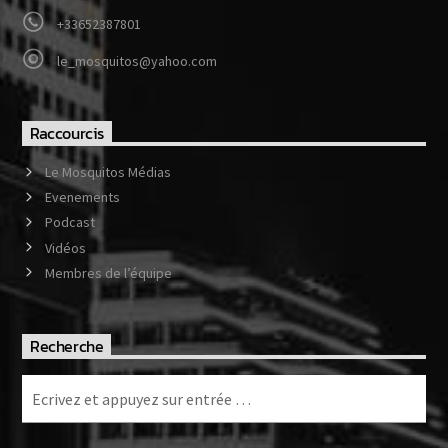
+33652387801
le_mosquitos@yahoo.com
Raccourcis
Le Mosquitos Médias
Evenements
Podcast
Vidéos
Membres de l’équipe
Recherche