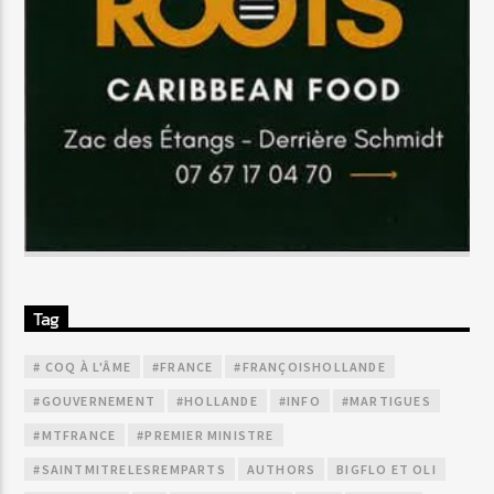
Tag
# COQ À L'ÂME
#FRANCE
#FRANÇOISHOLLANDE
#GOUVERNEMENT
#HOLLANDE
#INFO
#MARTIGUES
#MTFRANCE
#PREMIER MINISTRE
#SAINTMITRELESREMPARTS
AUTHORS
BIGFLO ET OLI