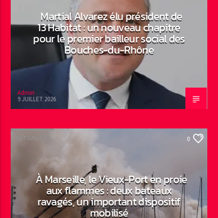
Martial Alvarez élu président de
13 Habitat : un nouveau chapitre
pour le premier bailleur social des
Bouches-du-Rhône
Admin
9 JUILLET 2026
ACTUALITÉS
0
À Marseille, le Vieux-Port en proie
aux flammes : deux bateaux
ravagés, un important dispositif
mobilisé