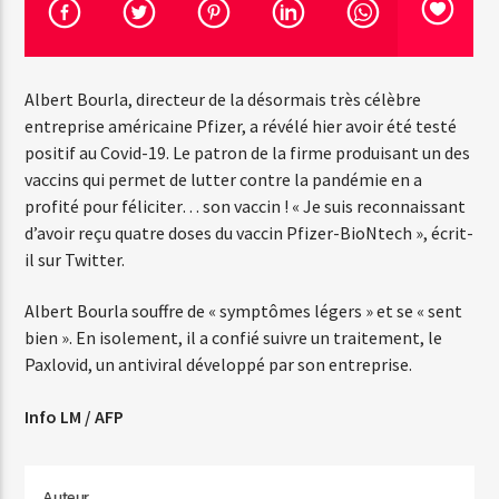
Emission en cours
Albert Bourla, directeur de la désormais très célèbre
Web-Radio-Années 100% 80s
entreprise américaine Pfizer, a révélé hier avoir été testé
07:00
22:00
positif au Covid-19. Le patron de la firme produisant un des
vaccins qui permet de lutter contre la pandémie en a
profité pour féliciter… son vaccin ! « Je suis reconnaissant
d’avoir reçu quatre doses du vaccin Pfizer-BioNtech », écrit-
il sur Twitter.
Web-Radio-Le-Mosquitos
Albert Bourla souffre de « symptômes légers » et se « sent
bien ». En isolement, il a confié suivre un traitement, le
Paxlovid, un antiviral développé par son entreprise.
Web-Radio-Sicily
Info LM / AFP
Web-Radio-Années 70
Auteur