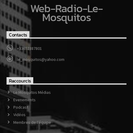
Web-Radio-Le-
Mosquitos
Contacts
+33652387801
le_mosquitos@yahoo.com
Raccourcis
Le Mosquitos Médias
Evenements
Podcast
Vidéos
Membres de l’équipe