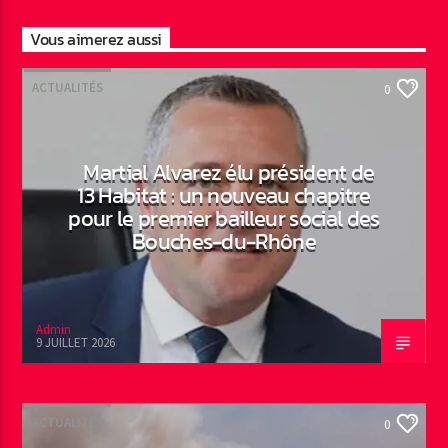
Vous aimerez aussi
ACTUALITÉS
0
Martial Alvarez élu président de
13 Habitat : un nouveau chapitre
pour le premier bailleur social des
Bouches-du-Rhône
Admin
9 JUILLET 2026
ACTUALITÉS
0