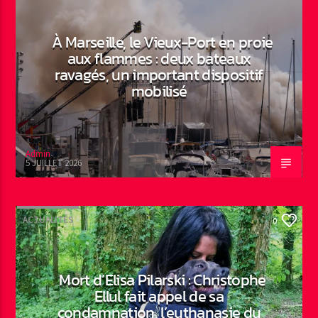
À Marseille, le Vieux-Port en proie
aux flammes : deux bateaux
ravagés, un important dispositif
mobilisé
Admin
5 JUILLET 2026
ACTUALITÉS
0
Mort d’Elisa Pilarski : Christophe
Ellul fait appel de sa
condamnation, l’euthanasie du