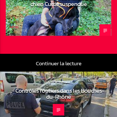
chien Curtis suspendue
Admin
19 JUIN 2026
Continuer la lecture
Article suivant
Contrôles routiers dans les Bouches-
du-Rhône