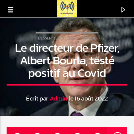
L'ESSENTIEL-DE-L'INFO
MONDE
Le directeur de Pfizer,
Albert Bourla, testé
positif au Covid
Écrit par
Admin
le 16 août 2022
En ce moment
Titre
Artiste