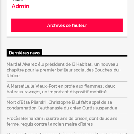
Admin
Web-Radio-Années 80
Archives de l'auteur
Web-Radio-Latino
Dernières news
Martial Alvarez élu président de 13 Habitat : un nouveau
chapitre pour le premier bailleur social des Bouches-du-
Web-Radio-Italia
Rhône
À Marseille, le Vieux-Port en proie aux flammes : deux
bateaux ravagés, un important dispositif mobilisé
Mort d’Elisa Pilarski : Christophe Ellul fait appel de sa
condamnation, l’euthanasie du chien Curtis suspendue
Procès Bernardini : quatre ans de prison, dont deux ans
ferme, requis contre l’ancien maire d’Istres