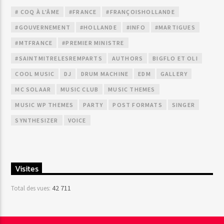
# COQ À L'ÂME
#FRANCE
#FRANÇOISHOLLANDE
#GOUVERNEMENT
#HOLLANDE
#INFO
#MARTIGUES
#MTFRANCE
#PREMIER MINISTRE
#SAINTMITRELESREMPARTS
AUTHORS
BIGFLO ET OLI
COOL MUSIC
DJ
DRUM MACHINE
EDM
GALLERY
MC SOLAAR
MUSIC CLUB
MUSIC THEMES
MUSIC WP THEMES
PARTY
POST FORMATS
SINGER
SYNTHESIZER
VOICE
Visites
42 711
Total des vues: