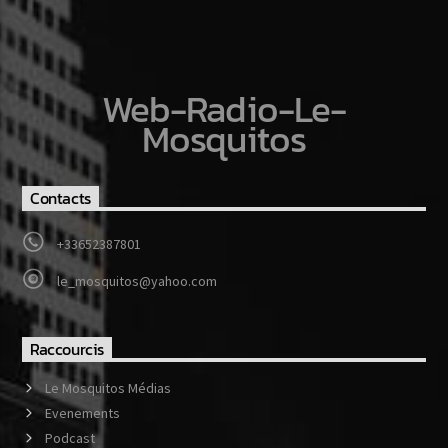
Web-Radio-Le-
Mosquitos
Contacts
+33652387801
le_mosquitos@yahoo.com
Raccourcis
Le Mosquitos Médias
Evenements
Podcast