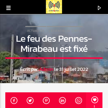
ACTUALITÉS
L'ESSENTIEL-DE-L'INFO
Le feu des Pennes-
Mirabeau est fixé
Écrit par
Admin
le 31 juillet 2022
En ce moment
Titre
Artiste
1