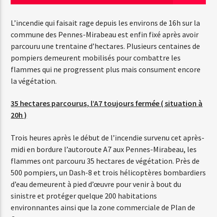
L’incendie qui faisait rage depuis les environs de 16h sur la
commune des Pennes-Mirabeau est enfin fixé après avoir
Emission en cours
parcouru une trentaine d’hectares. Plusieurs centaines de
Web-Radio-Années 100% 80s
pompiers demeurent mobilisés pour combattre les
07:00
22:00
flammes qui ne progressent plus mais consument encore
la végétation.
35 hectares parcourus, l’A7 toujours fermée ( situation à
20h )
Web-Radio-Le-Mosquitos
Trois heures après le début de l’incendie survenu cet après-
midi en bordure l’autoroute A7 aux Pennes-Mirabeau, les
flammes ont parcouru 35 hectares de végétation. Près de
Web-Radio-Sicily
500 pompiers, un Dash-8 et trois hélicoptères bombardiers
d’eau demeurent à pied d’œuvre pour venir à bout du
sinistre et protéger quelque 200 habitations
Web-Radio-Années 70
environnantes ainsi que la zone commerciale de Plan de