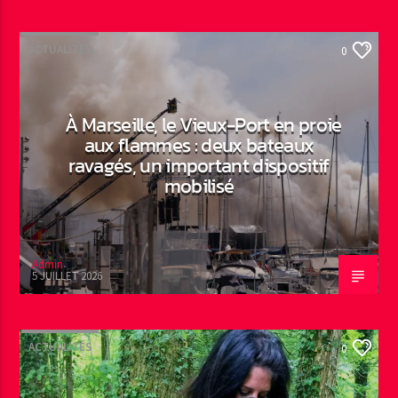
ACTUALITÉS
0
À Marseille, le Vieux-Port en proie
aux flammes : deux bateaux
ravagés, un important dispositif
mobilisé
Admin
5 JUILLET 2026
ACTUALITÉS
0