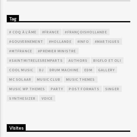
Tag
# COQ À L'ÂME
#FRANCE
#FRANÇOISHOLLANDE
#GOUVERNEMENT
#HOLLANDE
#INFO
#MARTIGUES
#MTFRANCE
#PREMIER MINISTRE
#SAINTMITRELESREMPARTS
AUTHORS
BIGFLO ET OLI
COOL MUSIC
DJ
DRUM MACHINE
EDM
GALLERY
MC SOLAAR
MUSIC CLUB
MUSIC THEMES
MUSIC WP THEMES
PARTY
POST FORMATS
SINGER
SYNTHESIZER
VOICE
Visites