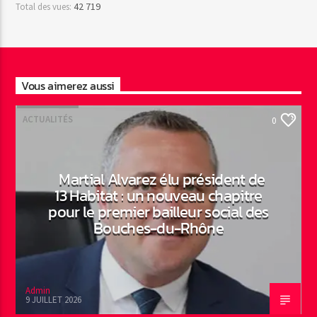
42 719
Total des vues:
Vous aimerez aussi
ACTUALITÉS
0
Martial Alvarez élu président de
13 Habitat : un nouveau chapitre
pour le premier bailleur social des
Bouches-du-Rhône
Admin
9 JUILLET 2026