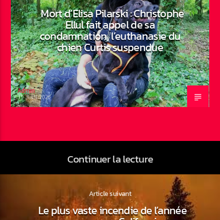
Mort d’Elisa Pilarski : Christophe
Ellul fait appel de sa
condamnation, l’euthanasie du
chien Curtis suspendue
Admin
19 JUIN 2026
Continuer la lecture
Article suivant
Le plus vaste incendie de l’année