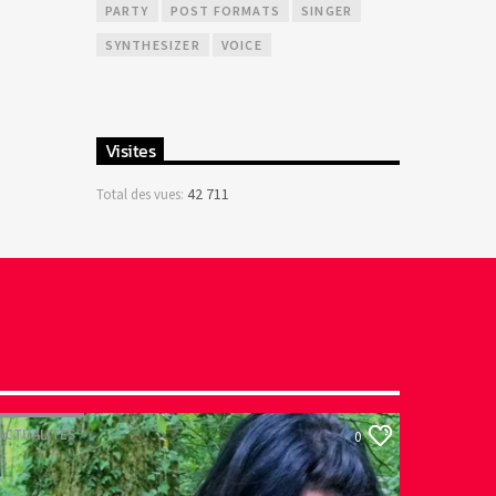
PARTY
POST FORMATS
SINGER
SYNTHESIZER
VOICE
Visites
42 711
Total des vues:
ACTUALITÉS
0