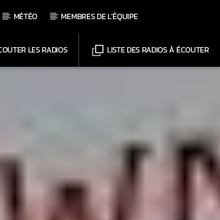
MÉTÉO
MEMBRES DE L’ÉQUIPE
OUTER LES RADIOS
LISTE DES RADIOS À ÉCOUTER
Chaînes
Web-Radio-Le-Mosquitos
Web-Radio-Sicily
Web-Radio-Années 70
Web-Radio-Années 80
Web-Radio-Latino
Web-Radio-Italia