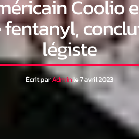
méricain Coolio e
 fentanyl, conclu
légiste
Écrit par
Admin
le 7 avril 2023