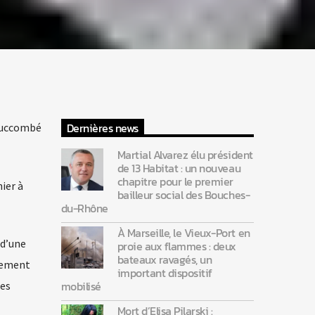
Dernières news
 succombé
Martial Alvarez élu président
de 13 Habitat : un nouveau
chapitre pour le premier
ier à
bailleur social des Bouches-
du-Rhône
À Marseille, le Vieux-Port en
 d’une
proie aux flammes : deux
bateaux ravagés, un
alement
important dispositif
mobilisé
les
Mort d’Elisa Pilarski :