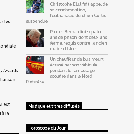
Christophe Ellul fait appel de
sa condamnation,
l’euthanasie du chien Curtis
suspendue
ur les
Procès Bernardini : quatre
ans de prison, dont deux ans
ferme, requis contre l’ancien
mondiale
maire d’Istres
Un chauffeur de bus meurt
écrasé par son véhicule
pendant le ramassage
my Awards
scolaire dans le Nord
 chanson
Finistère
yl est
Musique et titres diffusés
 à la
Horoscope du Jour