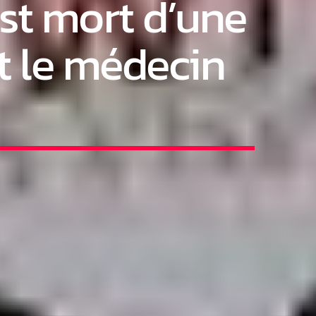
st mort d’une
t le médecin