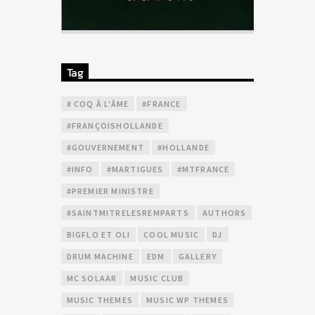
Tag
# COQ À L'ÂME
#FRANCE
#FRANÇOISHOLLANDE
#GOUVERNEMENT
#HOLLANDE
#INFO
#MARTIGUES
#MTFRANCE
#PREMIER MINISTRE
#SAINTMITRELESREMPARTS
AUTHORS
BIGFLO ET OLI
COOL MUSIC
DJ
DRUM MACHINE
EDM
GALLERY
MC SOLAAR
MUSIC CLUB
MUSIC THEMES
MUSIC WP THEMES