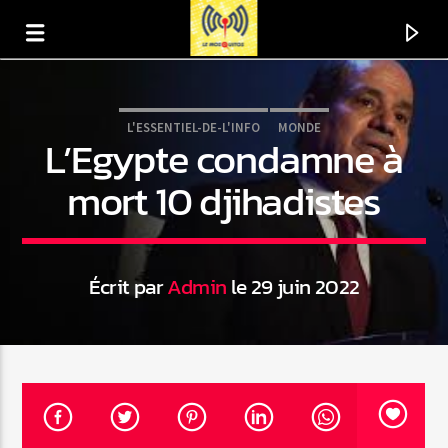
L'ESSENTIEL-DE-L'INFO
MONDE
L’Egypte condamne à
mort 10 djihadistes
Écrit par
Admin
le 29 juin 2022
En ce moment
Titre
Artiste