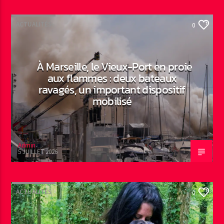
ACTUALITÉS
0
À Marseille, le Vieux-Port en proie
aux flammes : deux bateaux
ravagés, un important dispositif
mobilisé
Admin
5 JUILLET 2026
ACTUALITÉS
0