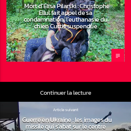
Mort d’Elisa Pilarski : Christophe
Ellul fait appel de sa
condamnation, l’euthanasie du
chien Curtis suspendue
Admin
19 JUIN 2026
Continuer la lecture
Article suivant
Guerre en Ukraine : les images du
missile qui s’abat sur le centre