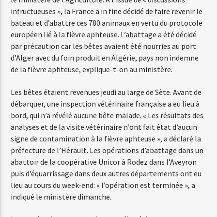
infructueuses », la France a in fine décidé de faire revenir le
bateau et d’abattre ces 780 animaux en vertu du protocole
Web-Radio-Années 80
européen lié à la fièvre aphteuse. L’abattage a été décidé
par précaution car les bêtes avaient été nourries au port
d’Alger avec du foin produit en Algérie, pays non indemne
de la fièvre aphteuse, explique-t-on au ministère.
Web-Radio-Latino
Les bêtes étaient revenues jeudi au large de Sète. Avant de
débarquer, une inspection vétérinaire française a eu lieu à
bord, qui n’a révélé aucune bête malade. « Les résultats des
Web-Radio-Italia
analyses et de la visite vétérinaire n’ont fait état d’aucun
signe de contamination à la fièvre aphteuse », a déclaré la
préfecture de l’Hérault. Les opérations d’abattage dans un
abattoir de la coopérative Unicor à Rodez dans l’Aveyron
puis d’équarrissage dans deux autres départements ont eu
lieu au cours du week-end: « l’opération est terminée », a
indiqué le ministère dimanche.