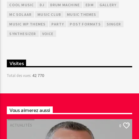
COOL MUSIC
DJ
DRUM MACHINE
EDM
GALLERY
MC SOLAAR
MUSIC CLUB
MUSIC THEMES
MUSIC WP THEMES
PARTY
POST FORMATS
SINGER
SYNTHESIZER
VOICE
Visites
42 770
Total des vues:
Vous aimerez aussi
ACTUALITÉS
0