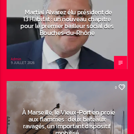
Martial Alvarez élu président de
13 Habitat : un nouveau chapitre
pour le premier bailleur social des
Bouches-du-Rhône
Admin
9 JUILLET 2026
ACTUALITÉS
0
À Marseille, le Vieux-Port en proie
aux flammes : deux bateaux
ravagés, un important dispositif
mobilisé