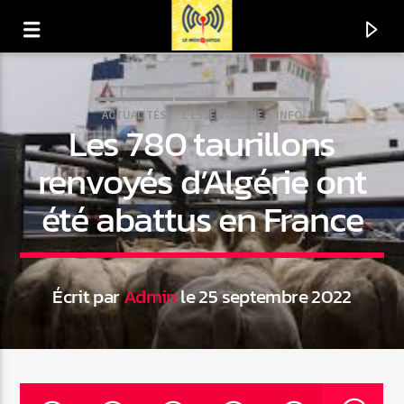
ACTUALITÉS
L'ESSENTIEL-DE-L'INFO
Les 780 taurillons
renvoyés d’Algérie ont
été abattus en France
Écrit par
Admin
le 25 septembre 2022
En ce moment
Titre
Artiste