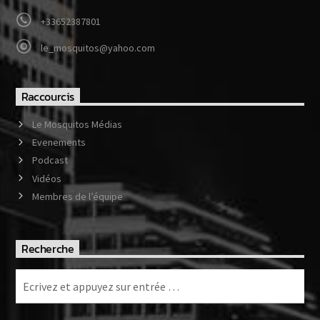
+33652387801
le_mosquitos@yahoo.com
Raccourcis
Le Mosquitos Médias
Evenements
Podcast
Vidéos
Membres de l’équipe
Recherche