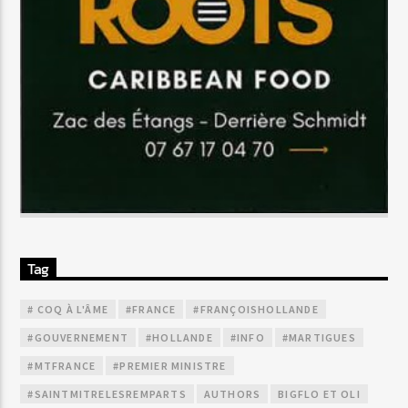
Tag
# COQ À L'ÂME
#FRANCE
#FRANÇOISHOLLANDE
#GOUVERNEMENT
#HOLLANDE
#INFO
#MARTIGUES
#MTFRANCE
#PREMIER MINISTRE
#SAINTMITRELESREMPARTS
AUTHORS
BIGFLO ET OLI