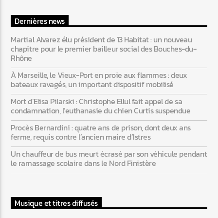
Dernières news
Martial Alvarez élu président de 13 Habitat : un nouveau
chapitre pour le premier bailleur social des Bouches-du-
Rhône
À Marseille, le Vieux-Port en proie aux flammes : deux
bateaux ravagés, un important dispositif mobilisé
Mort d’Elisa Pilarski : Christophe Ellul fait appel de sa
condamnation, l’euthanasie du chien Curtis suspendue
Procès Bernardini : quatre ans de prison, dont deux ans
ferme, requis contre l’ancien maire d’Istres
Un chauffeur de bus meurt écrasé par son véhicule pendant
le ramassage scolaire dans le Nord Finistère
Musique et titres diffusés