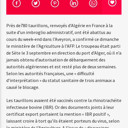
Emission en cours
Près de780 taurillons, renvoyés d’Algérie en France à la
Web-Radio-Années 100% 80s
suite d’un imbroglio administratif, ont été abattus au
07:00
22:00
cours du week-end dans l’Aveyron, a confirmé ce dimanche
le ministère de l’Agriculture à l’AFP. Le troupeau était parti
de Sète le 3 septembre en direction du port d’Alger, où il n’a
jamais obtenu d’autorisation de débarquement des
autorités algériennes et est resté plus de deux semaines.
Web-Radio-Le-Mosquitos
Selon les autorités françaises, une « difficulté
d’interprétation » du statut sanitaire de trois animaux a
causé le blocage.
Web-Radio-Sicily
Les taurillons avaient été vaccinés contre la rhinotrachéite
infectieuse bovine (IBR). Or des documents joints à leur
certificat export portaient la mention « IBR positif »,
laissant croire à tort qu’ils étaient porteurs du virus, selon
Web-Radio-Années 70
le ministère de l’Agriculture. A l’issue de « discussions