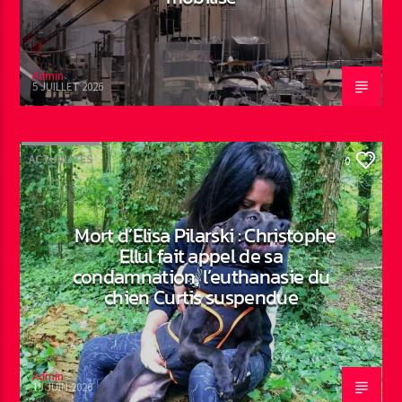
Admin
5 JUILLET 2026
ACTUALITÉS
0
Mort d’Elisa Pilarski : Christophe
Ellul fait appel de sa
condamnation, l’euthanasie du
chien Curtis suspendue
Admin
19 JUIN 2026