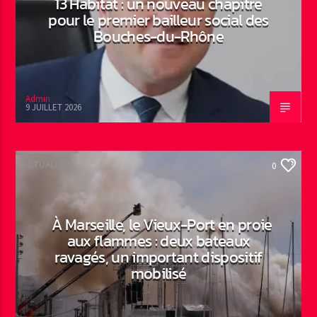
13 Habitat : un nouveau chapitre
pour le premier bailleur social des
Bouches-du-Rhône
Admin
9 JUILLET 2026
ACTUALITÉS
0
À Marseille, le Vieux-Port en proie
aux flammes : deux bateaux
ravagés, un important dispositif
mobilisé