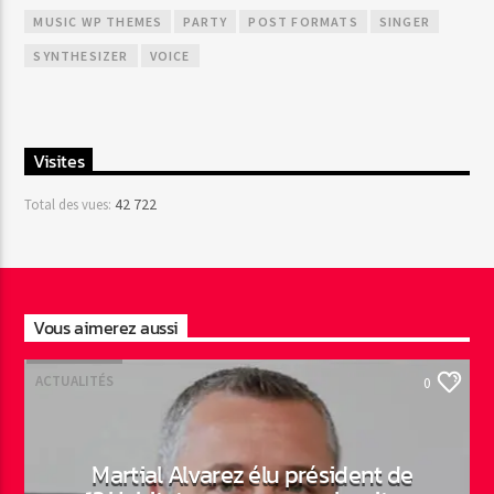
MUSIC WP THEMES
PARTY
POST FORMATS
SINGER
SYNTHESIZER
VOICE
Visites
42 722
Total des vues:
Vous aimerez aussi
ACTUALITÉS
0
Martial Alvarez élu président de