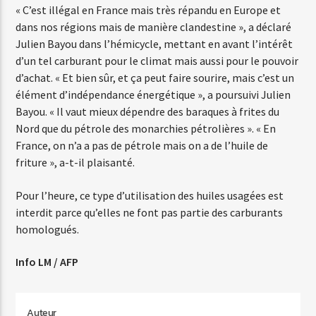
« C’est illégal en France mais très répandu en Europe et
dans nos régions mais de manière clandestine », a déclaré
Julien Bayou dans l’hémicycle, mettant en avant l’intérêt
Web-Radio-Années 80
d’un tel carburant pour le climat mais aussi pour le pouvoir
d’achat. « Et bien sûr, et ça peut faire sourire, mais c’est un
élément d’indépendance énergétique », a poursuivi Julien
Bayou. « Il vaut mieux dépendre des baraques à frites du
Web-Radio-Latino
Nord que du pétrole des monarchies pétrolières ». « En
France, on n’a a pas de pétrole mais on a de l’huile de
friture », a-t-il plaisanté.
Web-Radio-Italia
Pour l’heure, ce type d’utilisation des huiles usagées est
interdit parce qu’elles ne font pas partie des carburants
homologués.
Info LM / AFP
Auteur