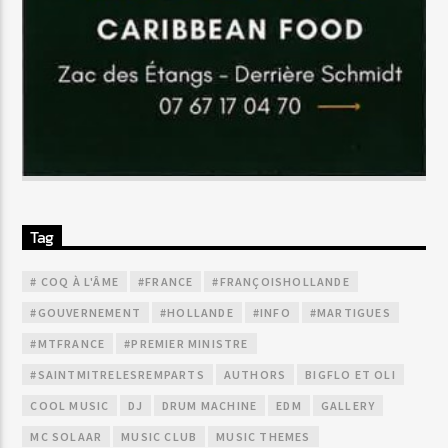
Tag
# COQ À L'ÂME
#FRANCE
#FRANÇOISHOLLANDE
#GOUVERNEMENT
#HOLLANDE
#INFO
#MARTIGUES
#MTFRANCE
#PREMIER MINISTRE
#SAINTMITRELESREMPARTS
AUTHORS
BIGFLO ET OLI
COOL MUSIC
DJ
DRUM MACHINE
EDM
GALLERY
MC SOLAAR
MUSIC CLUB
MUSIC THEMES