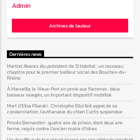
Admin
Archives de l'auteur
Dernières news
Martial Alvarez élu président de 13 Habitat : un nouveau
chapitre pour le premier bailleur social des Bouches-du-
Rhône
À Marseille, le Vieux-Port en proie aux flammes : deux
bateaux ravagés, un important dispositif mobilisé
Mort d’Elisa Pilarski : Christophe Ellul fait appel de sa
condamnation, l’euthanasie du chien Curtis suspendue
Procès Bernardini : quatre ans de prison, dont deux ans
ferme, requis contre l’ancien maire d’Istres
Un chauffeur de bus meurt écrasé par son véhicule pendant