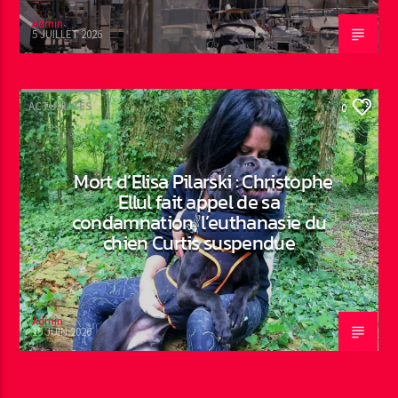
Admin
5 JUILLET 2026
ACTUALITÉS
0
Mort d’Elisa Pilarski : Christophe
Ellul fait appel de sa
condamnation, l’euthanasie du
chien Curtis suspendue
Admin
19 JUIN 2026