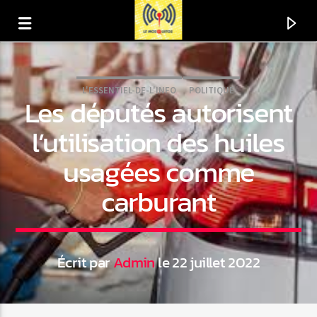
L'ESSENTIEL-DE-L'INFO
POLITIQUE
Les députés autorisent
l’utilisation des huiles
usagées comme
carburant
Écrit par
Admin
le 22 juillet 2022
En ce moment
Titre
Artiste