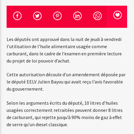
Emission en cours
Web-Radio-Années 100% 80s
Les députés ont approuvé dans la nuit de jeudi à vendredi
07:00
12:00
l’utilisation de l’huile alimentaire usagée comme
carburant, dans le cadre de l’examen en première lecture
du projet de loi pouvoir d’achat.
Web-Radio-Le-Mosquitos
Cette autorisation découle d’un amendement déposée par
le député EELV Julien Bayou qui avait reçu l’avis favorable
du gouvernement.
Web-Radio-Sicily
Selon les arguments écrits du député, 10 litres d’huiles
usagées correctement retraitées peuvent donner 8 litres
de carburant, qui rejette jusqu’à 90% moins de gaz à effet
de serre qu’un diesel classique.
Web-Radio-Années 70