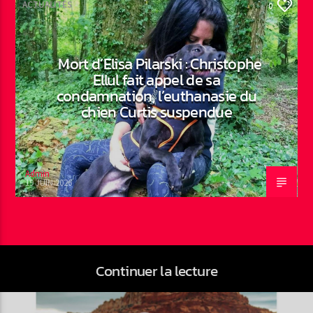
ACTUALITÉS
0
Mort d’Elisa Pilarski : Christophe
Ellul fait appel de sa
condamnation, l’euthanasie du
chien Curtis suspendue
Admin
19 JUIN 2026
Continuer la lecture