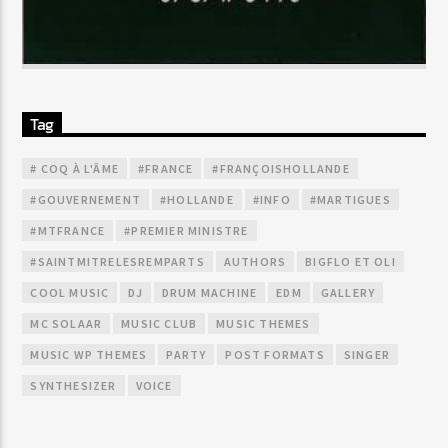
Tag
# COQ À L'ÂME
#FRANCE
#FRANÇOISHOLLANDE
#GOUVERNEMENT
#HOLLANDE
#INFO
#MARTIGUES
#MTFRANCE
#PREMIER MINISTRE
#SAINTMITRELESREMPARTS
AUTHORS
BIGFLO ET OLI
COOL MUSIC
DJ
DRUM MACHINE
EDM
GALLERY
MC SOLAAR
MUSIC CLUB
MUSIC THEMES
MUSIC WP THEMES
PARTY
POST FORMATS
SINGER
SYNTHESIZER
VOICE