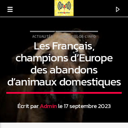
ACTUALITÉS
L'ESSENTIEL-DE-L'INFO
Les Français,
champions d’Europe
des abandons
d’animaux domestiques
Écrit par
Admin
le 17 septembre 2023
En ce moment
Titre
Artiste