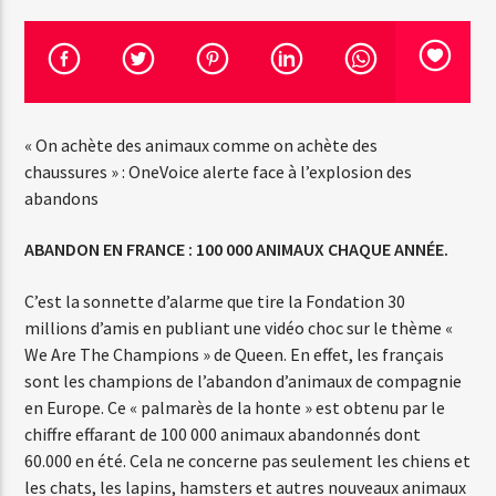
« On achète des animaux comme on achète des
Web-Radio-Le-Mosquitos
chaussures » : OneVoice alerte face à l’explosion des
abandons
ABANDON EN FRANCE : 100 000 ANIMAUX CHAQUE ANNÉE.
Web-Radio-Sicily
C’est la sonnette d’alarme que tire la Fondation 30
millions d’amis en publiant une vidéo choc sur le thème «
Web-Radio-Années 70
We Are The Champions » de Queen. En effet, les français
sont les champions de l’abandon d’animaux de compagnie
en Europe. Ce « palmarès de la honte » est obtenu par le
chiffre effarant de 100 000 animaux abandonnés dont
Web-Radio-Années 80
60.000 en été. Cela ne concerne pas seulement les chiens et
les chats, les lapins, hamsters et autres nouveaux animaux