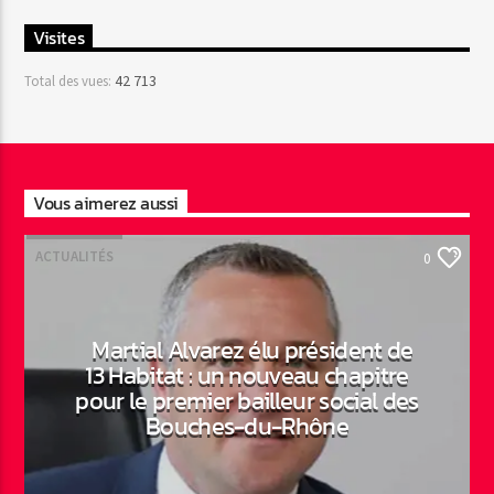
Visites
42 713
Total des vues:
Vous aimerez aussi
ACTUALITÉS
0
Martial Alvarez élu président de
13 Habitat : un nouveau chapitre
pour le premier bailleur social des
Bouches-du-Rhône