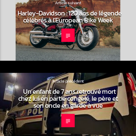
Article suivant
Harley-Davidson : 120 ans de légende
célébrés à l’European Bike Week
Article précédent
Un enfant de 7 ans retrouvé mort
chez lui en partie congelé, le père et
son oncle en garde à vue