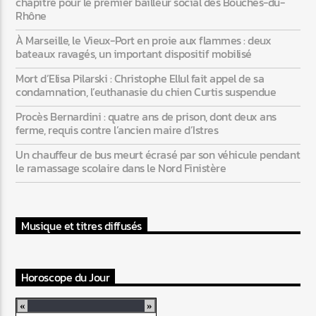
chapitre pour le premier bailleur social des Bouches-du-
Rhône
À Marseille, le Vieux-Port en proie aux flammes : deux
bateaux ravagés, un important dispositif mobilisé
Mort d’Elisa Pilarski : Christophe Ellul fait appel de sa
condamnation, l’euthanasie du chien Curtis suspendue
Procès Bernardini : quatre ans de prison, dont deux ans
ferme, requis contre l’ancien maire d’Istres
Un chauffeur de bus meurt écrasé par son véhicule pendant
le ramassage scolaire dans le Nord Finistère
Musique et titres diffusés
Horoscope du Jour