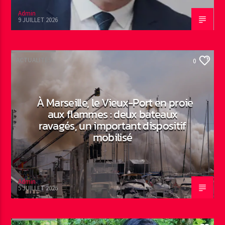
Admin
9 JUILLET 2026
ACTUALITÉS
0
À Marseille, le Vieux-Port en proie
aux flammes : deux bateaux
ravagés, un important dispositif
mobilisé
Admin
5 JUILLET 2026