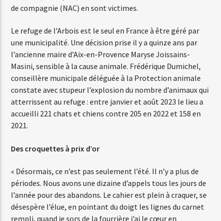
de compagnie (NAC) en sont victimes.
Web-Radio-Latino
Le refuge de l’Arbois est le seul en France à être géré par
une municipalité. Une décision prise il y a quinze ans par
l’ancienne maire d’Aix-en-Provence Maryse Joissains-
Masini, sensible à la cause animale. Frédérique Dumichel,
Web-Radio-Italia
conseillère municipale déléguée à la Protection animale
constate avec stupeur l’explosion du nombre d’animaux qui
atterrissent au refuge : entre janvier et août 2023 le lieu a
accueilli 221 chats et chiens contre 205 en 2022 et 158 en
2021.
Des croquettes à prix d’or
« Désormais, ce n’est pas seulement l’été. Il n’y a plus de
périodes. Nous avons une dizaine d’appels tous les jours de
l’année pour des abandons. Le cahier est plein à craquer, se
désespère l’élue, en pointant du doigt les lignes du carnet
rempli, quand je sors de la fourrière j’ai le cœur en