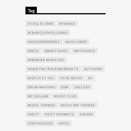
Tag
# COQ À L'ÂME
#FRANCE
#FRANÇOISHOLLANDE
#GOUVERNEMENT
#HOLLANDE
#INFO
#MARTIGUES
#MTFRANCE
#PREMIER MINISTRE
#SAINTMITRELESREMPARTS
AUTHORS
BIGFLO ET OLI
COOL MUSIC
DJ
DRUM MACHINE
EDM
GALLERY
MC SOLAAR
MUSIC CLUB
MUSIC THEMES
MUSIC WP THEMES
PARTY
POST FORMATS
SINGER
SYNTHESIZER
VOICE