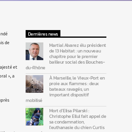
Dernières news
andé
is de
Martial Alvarez élu président
de 13 Habitat : un nouveau
chapitre pour le premier
bailleur social des Bouches-
ajesté et
du-Rhône
ral », a
À Marseille, le Vieux-Port en
proie aux flammes : deux
bateaux ravagés, un
important dispositif
mobilisé
uprès
Mort d’Elisa Pilarski :
Christophe Ellul fait appel de
sa condamnation,
l’euthanasie du chien Curtis