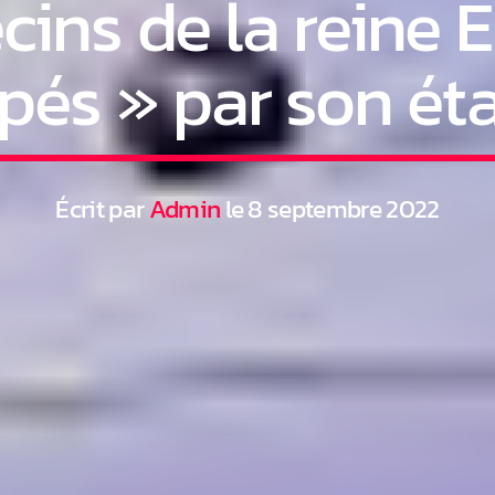
ins de la reine El
pés » par son éta
Écrit par
Admin
le 8 septembre 2022