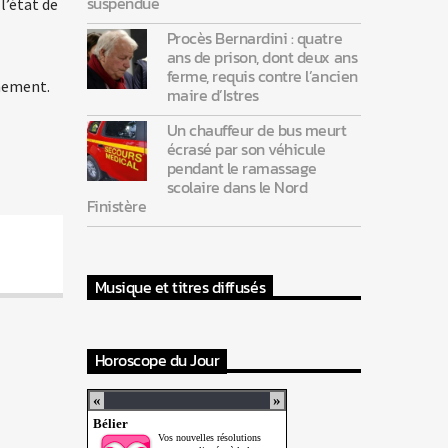
suspendue
l’état de
Procès Bernardini : quatre
ans de prison, dont deux ans
ferme, requis contre l’ancien
rnement.
maire d’Istres
Un chauffeur de bus meurt
écrasé par son véhicule
pendant le ramassage
scolaire dans le Nord
Finistère
Musique et titres diffusés
Horoscope du Jour