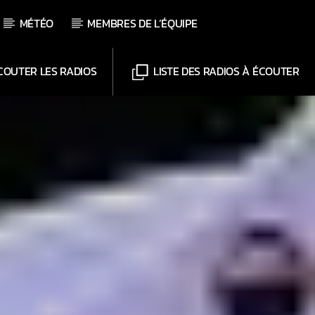
MÉTÉO
MEMBRES DE L’ÉQUIPE
OUTER LES RADIOS
LISTE DES RADIOS À ÉCOUTER
Chaînes
Web-Radio-Le-Mosquitos
Web-Radio-Sicily
Web-Radio-Années 70
Web-Radio-Années 80
Web-Radio-Latino
Web-Radio-Italia