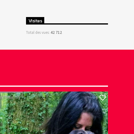
Visites
42 712
Total des vues:
ACTUALITÉS
0