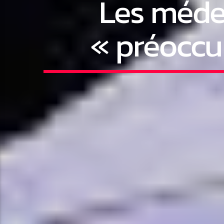
Les médec
« préoccu