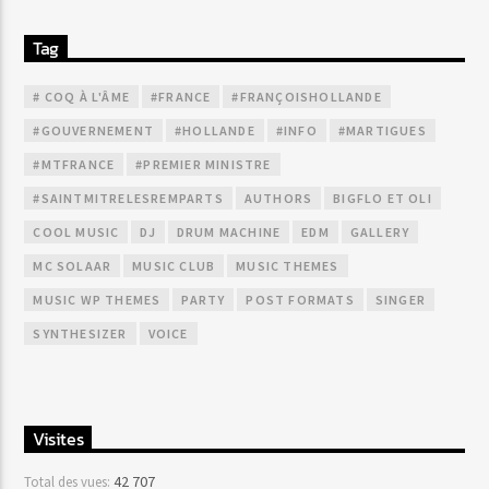
Tag
# COQ À L'ÂME
#FRANCE
#FRANÇOISHOLLANDE
#GOUVERNEMENT
#HOLLANDE
#INFO
#MARTIGUES
#MTFRANCE
#PREMIER MINISTRE
#SAINTMITRELESREMPARTS
AUTHORS
BIGFLO ET OLI
COOL MUSIC
DJ
DRUM MACHINE
EDM
GALLERY
MC SOLAAR
MUSIC CLUB
MUSIC THEMES
MUSIC WP THEMES
PARTY
POST FORMATS
SINGER
SYNTHESIZER
VOICE
Visites
42 707
Total des vues: