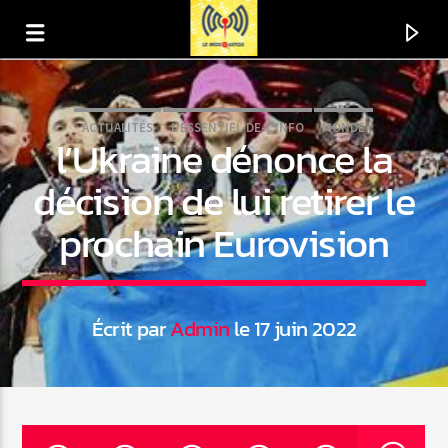
ACTUALITÉS
L'ESSENTIEL-DE-L'INFO
MONDE
l’Ukraine dénonce la
décision de lui retirer le
prochain Eurovision
Écrit par
Admin
le 17 juin 2022
En ce moment
Titre
Artiste