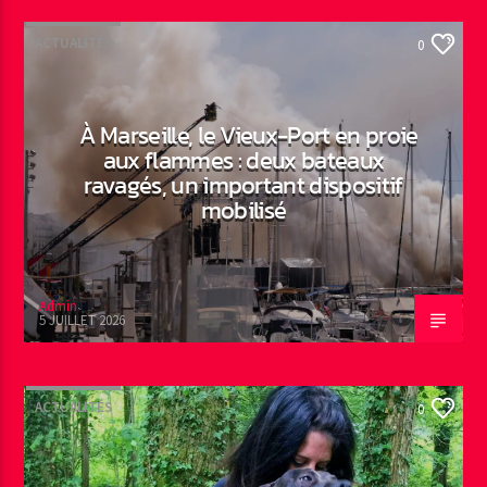
ACTUALITÉS
0
À Marseille, le Vieux-Port en proie
aux flammes : deux bateaux
ravagés, un important dispositif
mobilisé
Admin
5 JUILLET 2026
ACTUALITÉS
0