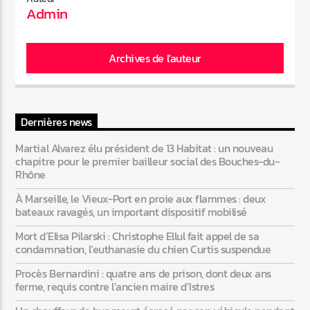
Admin
Web-Radio-Années 80
Archives de l'auteur
Web-Radio-Latino
Dernières news
Martial Alvarez élu président de 13 Habitat : un nouveau
chapitre pour le premier bailleur social des Bouches-du-
Web-Radio-Italia
Rhône
À Marseille, le Vieux-Port en proie aux flammes : deux
bateaux ravagés, un important dispositif mobilisé
Mort d’Elisa Pilarski : Christophe Ellul fait appel de sa
condamnation, l’euthanasie du chien Curtis suspendue
Procès Bernardini : quatre ans de prison, dont deux ans
ferme, requis contre l’ancien maire d’Istres