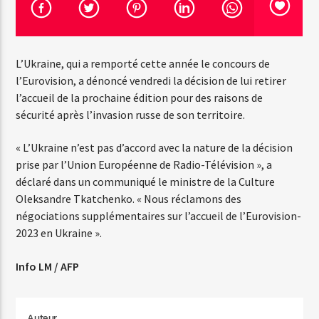
Emission en cours
L’Ukraine, qui a remporté cette année le concours de
Web-Radio-Années 100% 80s
l’Eurovision, a dénoncé vendredi la décision de lui retirer
07:00
22:00
l’accueil de la prochaine édition pour des raisons de
sécurité après l’invasion russe de son territoire.
« L’Ukraine n’est pas d’accord avec la nature de la décision
prise par l’Union Européenne de Radio-Télévision », a
Web-Radio-Le-Mosquitos
déclaré dans un communiqué le ministre de la Culture
Oleksandre Tkatchenko. « Nous réclamons des
négociations supplémentaires sur l’accueil de l’Eurovision-
2023 en Ukraine ».
Web-Radio-Sicily
Info LM / AFP
Web-Radio-Années 70
Auteur