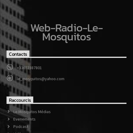
Web-Radio-Le-
Mosquitos
Contacts
+33652387801
le_mosquitos@yahoo.com
Raccourcis
Le Mosquitos Médias
Evenements
Podcast