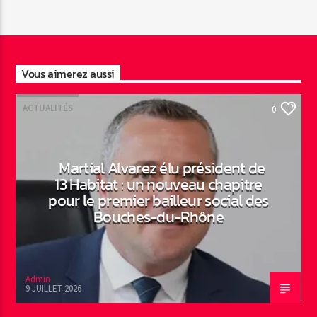
Vous aimerez aussi
ACTUALITÉS
0
Martial Alvarez élu président de
13 Habitat : un nouveau chapitre
pour le premier bailleur social des
Bouches-du-Rhône
Admin
9 JUILLET 2026