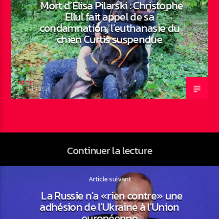
Mort d’Elisa Pilarski : Christophe
Ellul fait appel de sa
condamnation, l’euthanasie du
chien Curtis suspendue
Admin
19 JUIN 2026
Continuer la lecture
Article suivant
La Russie n’a «rien contre» une
adhésion de l’Ukraine à l’Union
européenne