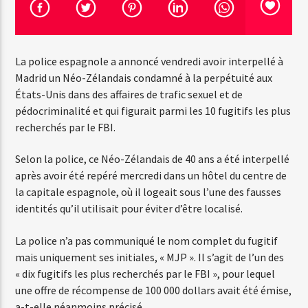
Emission en cours
La police espagnole a annoncé vendredi avoir interpellé à
Web-Radio-Années 100% 80s
Madrid un Néo-Zélandais condamné à la perpétuité aux
07:00
22:00
États-Unis dans des affaires de trafic sexuel et de
pédocriminalité et qui figurait parmi les 10 fugitifs les plus
recherchés par le FBI.
Selon la police, ce Néo-Zélandais de 40 ans a été interpellé
Web-Radio-Le-Mosquitos
après avoir été repéré mercredi dans un hôtel du centre de
la capitale espagnole, où il logeait sous l’une des fausses
identités qu’il utilisait pour éviter d’être localisé.
Web-Radio-Sicily
La police n’a pas communiqué le nom complet du fugitif
mais uniquement ses initiales, « MJP ». Il s’agit de l’un des
« dix fugitifs les plus recherchés par le FBI », pour lequel
une offre de récompense de 100 000 dollars avait été émise,
Web-Radio-Années 70
a-t-elle néanmoins précisé.