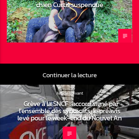
chien Curtis suspendue
Admin
19 JUIN 2026
Continuer la lecture
Article suivant
Grève à la SNCF : accord signé par
l’ensemble des syndicats, le préavis
levé pour le week-end du Nouvel An