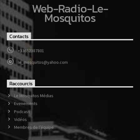
Web-Radio-Le-
Mosquitos
Contacts
+33652387801
le_mosquitos@yahoo.com
Raccourcis
Le Mosquitos Médias
Evenements
Podcast
Vidéos
Membres de l’équipe