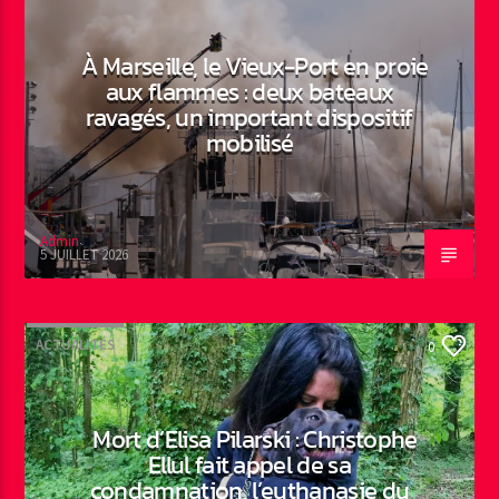
À Marseille, le Vieux-Port en proie
aux flammes : deux bateaux
ravagés, un important dispositif
mobilisé
Admin
5 JUILLET 2026
ACTUALITÉS
0
Mort d’Elisa Pilarski : Christophe
Ellul fait appel de sa
condamnation, l’euthanasie du