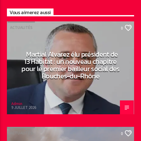
Vous aimerez aussi
ACTUALITÉS
0
Martial Alvarez élu président de
13 Habitat : un nouveau chapitre
pour le premier bailleur social des
Bouches-du-Rhône
Admin
9 JUILLET 2026
ACTUALITÉS
0