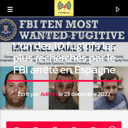
L'ESSENTIEL-DE-L'INFO
MONDE
L’un des 10 fugitifs les
plus recherchés par le
FBI arrêté en Espagne
Écrit par
Admin
le 23 décembre 2022
En ce moment
Titre
Artiste