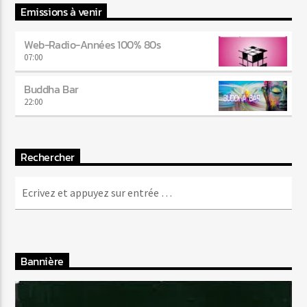
Emissions à venir
Web-Radio-Années 100% 80s
07:00
Buddha Bar
22:00
Rechercher
Bannière