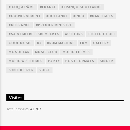
# COQ À L'ÂME
#FRANCE
#FRANÇOISHOLLANDE
#GOUVERNEMENT
#HOLLANDE
#INFO
#MARTIGUES
#MTFRANCE
#PREMIER MINISTRE
#SAINTMITRELESREMPARTS
AUTHORS
BIGFLO ET OLI
COOL MUSIC
DJ
DRUM MACHINE
EDM
GALLERY
MC SOLAAR
MUSIC CLUB
MUSIC THEMES
MUSIC WP THEMES
PARTY
POST FORMATS
SINGER
SYNTHESIZER
VOICE
Visites
42 707
Total des vues: