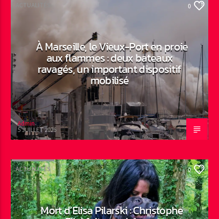
ACTUALITÉS
0
À Marseille, le Vieux-Port en proie
aux flammes : deux bateaux
ravagés, un important dispositif
mobilisé
Admin
5 JUILLET 2026
ACTUALITÉS
0
Mort d’Elisa Pilarski : Christophe