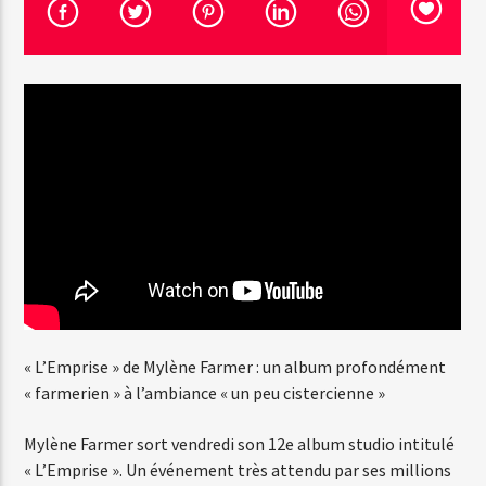
Emission en cours
Web-Radio-Années 100% 80s
07:00
22:00
Web-Radio-Le-Mosquitos
Web-Radio-Sicily
« L’Emprise » de Mylène Farmer : un album profondément
« farmerien » à l’ambiance « un peu cistercienne »
Mylène Farmer sort vendredi son 12e album studio intitulé
Web-Radio-Années 70
« L’Emprise ». Un événement très attendu par ses millions