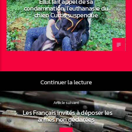
Ellul fait appel de sa
condamnation, l’euthanasie du
chien Curtis suspendue
Admin
19 JUIN 2026
Continuer la lecture
Article suivant
Les Français invités à déposer les
armes non déclarées