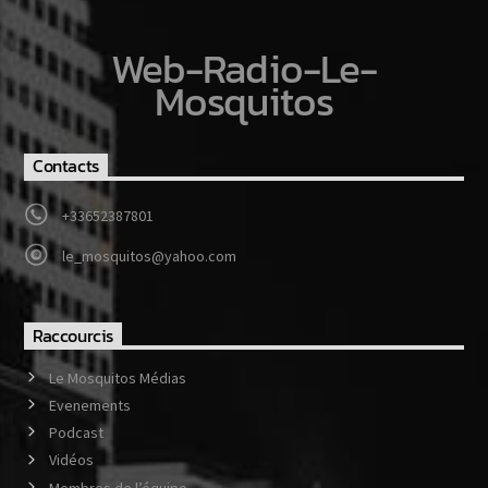
Web-Radio-Le-
Mosquitos
Contacts
+33652387801
le_mosquitos@yahoo.com
Raccourcis
Le Mosquitos Médias
Evenements
Podcast
Vidéos
Membres de l’équipe