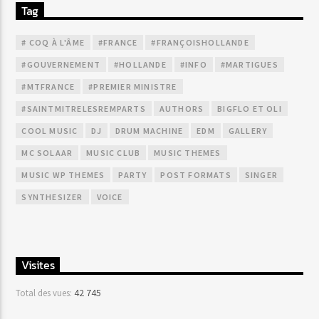
Tag
# COQ À L'ÂME
#FRANCE
#FRANÇOISHOLLANDE
#GOUVERNEMENT
#HOLLANDE
#INFO
#MARTIGUES
#MTFRANCE
#PREMIER MINISTRE
#SAINTMITRELESREMPARTS
AUTHORS
BIGFLO ET OLI
COOL MUSIC
DJ
DRUM MACHINE
EDM
GALLERY
MC SOLAAR
MUSIC CLUB
MUSIC THEMES
MUSIC WP THEMES
PARTY
POST FORMATS
SINGER
SYNTHESIZER
VOICE
Visites
42 745
Total des vues: