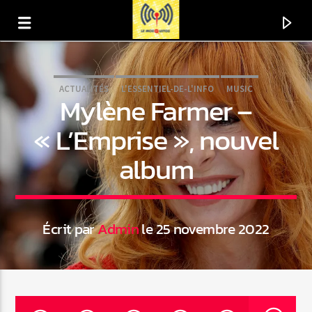
ACTUALITÉS
L'ESSENTIEL-DE-L'INFO
MUSIC
Mylène Farmer –
« L’Emprise », nouvel
album
Écrit par
Admin
le 25 novembre 2022
En ce moment
Titre
Artiste