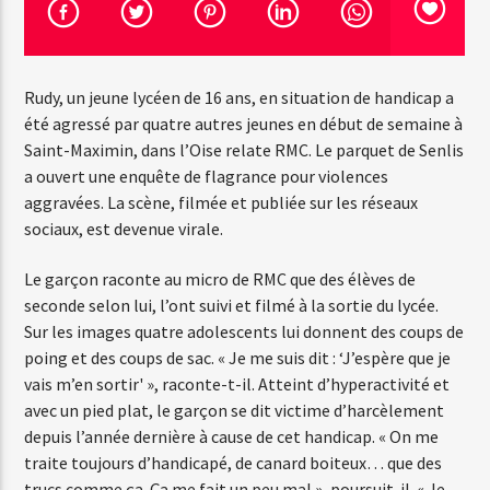
Emission en cours
Rudy, un jeune lycéen de 16 ans, en situation de handicap a
Web-Radio-Années 100% 80s
été agressé par quatre autres jeunes en début de semaine à
07:00
22:00
Saint-Maximin, dans l’Oise relate RMC. Le parquet de Senlis
a ouvert une enquête de flagrance pour violences
aggravées. La scène, filmée et publiée sur les réseaux
sociaux, est devenue virale.
Web-Radio-Le-Mosquitos
Le garçon raconte au micro de RMC que des élèves de
seconde selon lui, l’ont suivi et filmé à la sortie du lycée.
Sur les images quatre adolescents lui donnent des coups de
poing et des coups de sac. « Je me suis dit : ‘J’espère que je
Web-Radio-Sicily
vais m’en sortir' », raconte-t-il. Atteint d’hyperactivité et
avec un pied plat, le garçon se dit victime d’harcèlement
depuis l’année dernière à cause de cet handicap. « On me
traite toujours d’handicapé, de canard boiteux… que des
Web-Radio-Années 70
trucs comme ça. Ça me fait un peu mal », poursuit-il. « Je