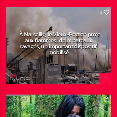
ACTUALITÉS
0
À Marseille, le Vieux-Port en proie
aux flammes : deux bateaux
ravagés, un important dispositif
mobilisé
Admin
5 JUILLET 2026
ACTUALITÉS
0