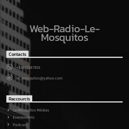
Web-Radio-Le-
Mosquitos
Contacts
+33652387801
le_mosquitos@yahoo.com
Raccourcis
Le Mosquitos Médias
Evenements
Podcast