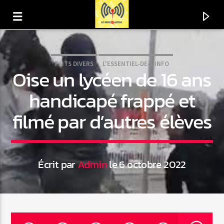
FAITS DIVERS
L'ESSENTIEL-DE-L'INFO
Oise un lycéen de 16 ans
handicapé frappé et
filmé par d’autres élèves
Écrit par
Admin
le 6 octobre 2022
En ce moment
Titre
Artiste