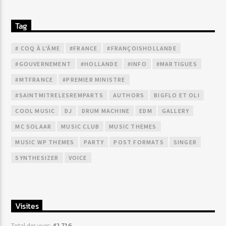
Tag
# COQ À L'ÂME
#FRANCE
#FRANÇOISHOLLANDE
#GOUVERNEMENT
#HOLLANDE
#INFO
#MARTIGUES
#MTFRANCE
#PREMIER MINISTRE
#SAINTMITRELESREMPARTS
AUTHORS
BIGFLO ET OLI
COOL MUSIC
DJ
DRUM MACHINE
EDM
GALLERY
MC SOLAAR
MUSIC CLUB
MUSIC THEMES
MUSIC WP THEMES
PARTY
POST FORMATS
SINGER
SYNTHESIZER
VOICE
Visites
42 716
Total des vues: