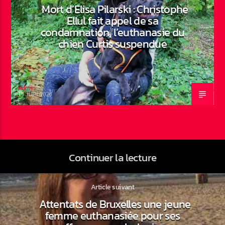
Mort d’Elisa Pilarski : Christophe
Ellul fait appel de sa
condamnation, l’euthanasie du
chien Curtis suspendue
Admin
19 JUIN 2026
Continuer la lecture
Article suivant
Attentats de Bruxelles une jeune
femme euthanasiée pour ses