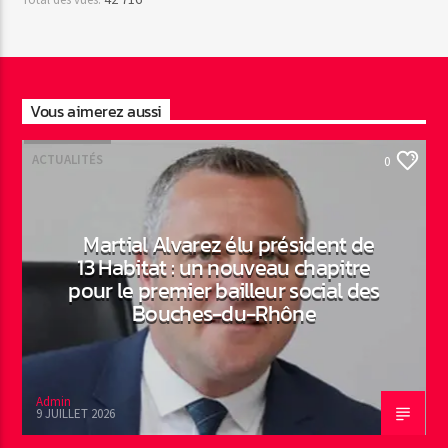
Vous aimerez aussi
ACTUALITÉS
0
Martial Alvarez élu président de
13 Habitat : un nouveau chapitre
pour le premier bailleur social des
Bouches-du-Rhône
Admin
9 JUILLET 2026