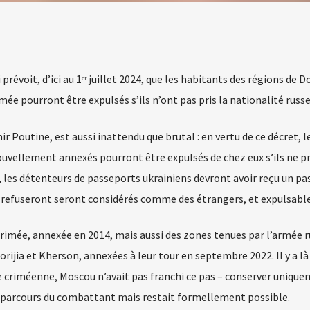
 prévoit, d’ici au 1ᵉʳ juillet 2024, que les habitants des régions de 
ée pourront être expulsés s’ils n’ont pas pris la nationalité russe
mir Poutine, est aussi inattendu que brutal : en vertu de ce décret, l
nouvellement annexés pourront être expulsés de chez eux s’ils ne 
il, les détenteurs de passeports ukrainiens devront avoir reçu un p
qui refuseront seront considérés comme des étrangers, et expulsable
rimée, annexée en 2014, mais aussi des zones tenues par l’armée r
rijia et Kherson, annexées à leur tour en septembre 2022. Il y a là
ule criméenne, Moscou n’avait pas franchi ce pas – conserver uniqu
u parcours du combattant mais restait formellement possible.