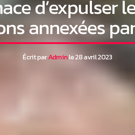
ace d’expulser le
ions annexées pa
Écrit par
Admin
le 28 avril 2023