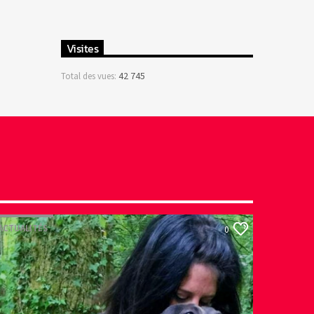
Visites
42 745
Total des vues:
ACTUALITÉS
0