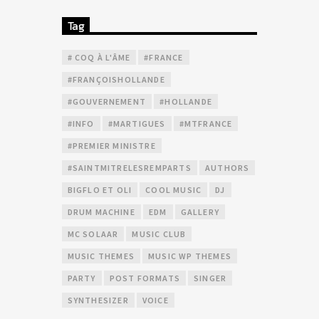
Tag
# COQ À L'ÂME
#FRANCE
#FRANÇOISHOLLANDE
#GOUVERNEMENT
#HOLLANDE
#INFO
#MARTIGUES
#MTFRANCE
#PREMIER MINISTRE
#SAINTMITRELESREMPARTS
AUTHORS
BIGFLO ET OLI
COOL MUSIC
DJ
DRUM MACHINE
EDM
GALLERY
MC SOLAAR
MUSIC CLUB
MUSIC THEMES
MUSIC WP THEMES
PARTY
POST FORMATS
SINGER
SYNTHESIZER
VOICE