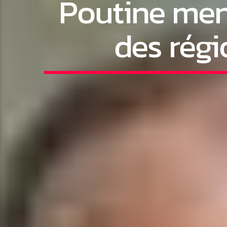
Poutine men
des rég