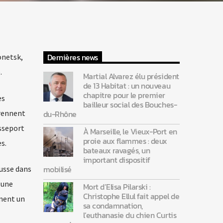
Dernières news
Donetsk,
.
Martial Alvarez élu président
de 13 Habitat : un nouveau
chapitre pour le premier
es
bailleur social des Bouches-
prennent
du-Rhône
asseport
À Marseille, le Vieux-Port en
proie aux flammes : deux
s.
bateaux ravagés, un
important dispositif
mobilisé
usse dans
 une
Mort d’Elisa Pilarski :
Christophe Ellul fait appel de
ement un
sa condamnation,
l’euthanasie du chien Curtis