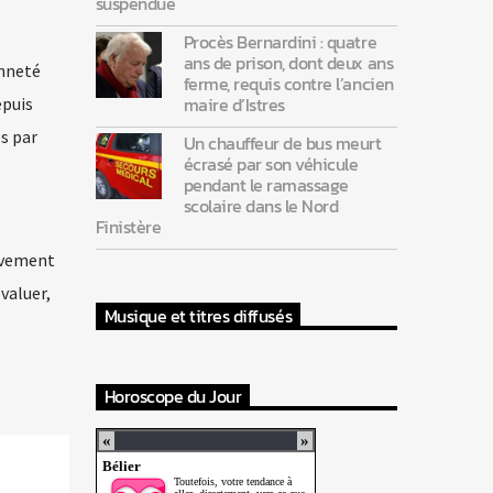
suspendue
Procès Bernardini : quatre
ans de prison, dont deux ans
enneté
ferme, requis contre l’ancien
maire d’Istres
epuis
és par
Un chauffeur de bus meurt
écrasé par son véhicule
pendant le ramassage
scolaire dans le Nord
Finistère
tivement
valuer,
Musique et titres diffusés
Horoscope du Jour