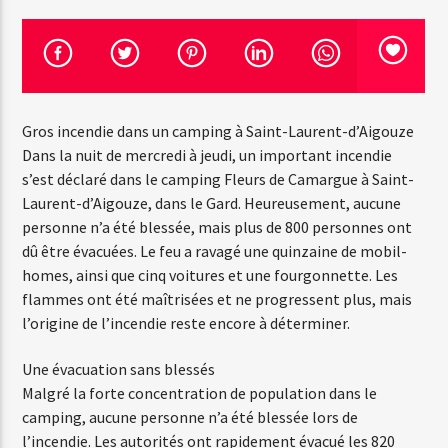
Emission en cours
Web-Radio-Années 100% 80s
Gros incendie dans un camping à Saint-Laurent-d’Aigouze
07:00
22:00
Dans la nuit de mercredi à jeudi, un important incendie
s’est déclaré dans le camping Fleurs de Camargue à Saint-
Laurent-d’Aigouze, dans le Gard. Heureusement, aucune
personne n’a été blessée, mais plus de 800 personnes ont
Web-Radio-Le-Mosquitos
dû être évacuées. Le feu a ravagé une quinzaine de mobil-
homes, ainsi que cinq voitures et une fourgonnette. Les
flammes ont été maîtrisées et ne progressent plus, mais
l’origine de l’incendie reste encore à déterminer.
Web-Radio-Sicily
Une évacuation sans blessés
Malgré la forte concentration de population dans le
camping, aucune personne n’a été blessée lors de
Web-Radio-Années 70
l’incendie. Les autorités ont rapidement évacué les 820