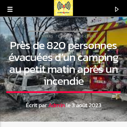
FAITS DIVERS
L'ESSENTIEL-DE-L'INFO
Près de 820 personnes
évacuées d’un camping
au petit matin après un
incendie
Écrit par
Admin
le 3 août 2023
En ce moment
Titre
Artiste