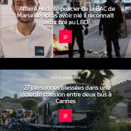
Affaire Hedi : le policier de la BAC de
Marseille après avoir nié il reconnaît
avoir tiré au LBD
Article précédent
27 personnes blessées dans une
violente collision entre deux bus à
Cannes