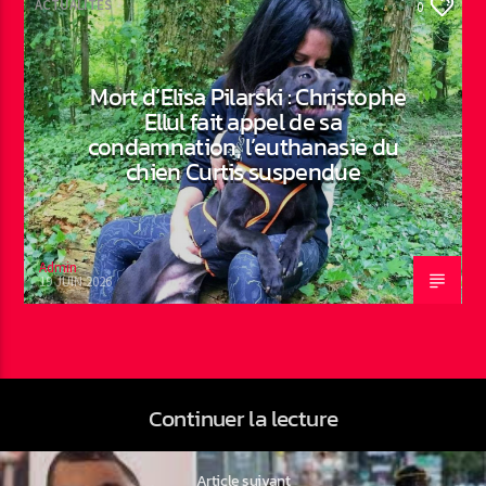
ACTUALITÉS
0
Mort d’Elisa Pilarski : Christophe
Ellul fait appel de sa
condamnation, l’euthanasie du
chien Curtis suspendue
Admin
19 JUIN 2026
Continuer la lecture
Article suivant