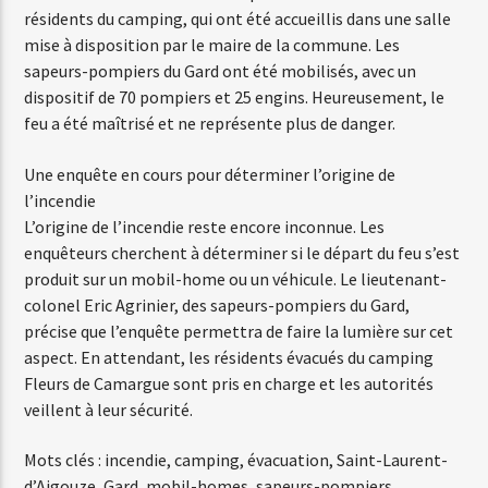
résidents du camping, qui ont été accueillis dans une salle
mise à disposition par le maire de la commune. Les
sapeurs-pompiers du Gard ont été mobilisés, avec un
Web-Radio-Années 80
dispositif de 70 pompiers et 25 engins. Heureusement, le
feu a été maîtrisé et ne représente plus de danger.
Web-Radio-Latino
Une enquête en cours pour déterminer l’origine de
l’incendie
L’origine de l’incendie reste encore inconnue. Les
enquêteurs cherchent à déterminer si le départ du feu s’est
Web-Radio-Italia
produit sur un mobil-home ou un véhicule. Le lieutenant-
colonel Eric Agrinier, des sapeurs-pompiers du Gard,
précise que l’enquête permettra de faire la lumière sur cet
aspect. En attendant, les résidents évacués du camping
Fleurs de Camargue sont pris en charge et les autorités
veillent à leur sécurité.
Mots clés : incendie, camping, évacuation, Saint-Laurent-
d’Aigouze, Gard, mobil-homes, sapeurs-pompiers,