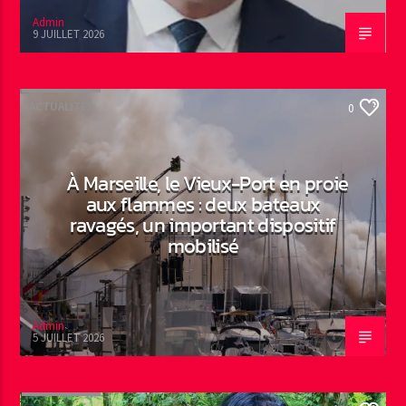
Admin
9 JUILLET 2026
ACTUALITÉS
0
À Marseille, le Vieux-Port en proie
aux flammes : deux bateaux
ravagés, un important dispositif
mobilisé
Admin
5 JUILLET 2026