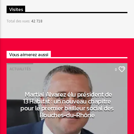
Visites
42 718
Total des vues:
Vous aimerez aussi
ACTUALITÉS
0
Martial Alvarez élu président de
13 Habitat : un nouveau chapitre
pour le premier bailleur social des
Bouches-du-Rhône