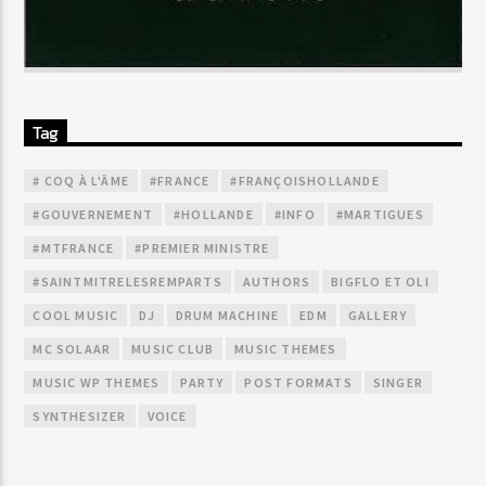
Tag
# COQ À L'ÂME
#FRANCE
#FRANÇOISHOLLANDE
#GOUVERNEMENT
#HOLLANDE
#INFO
#MARTIGUES
#MTFRANCE
#PREMIER MINISTRE
#SAINTMITRELESREMPARTS
AUTHORS
BIGFLO ET OLI
COOL MUSIC
DJ
DRUM MACHINE
EDM
GALLERY
MC SOLAAR
MUSIC CLUB
MUSIC THEMES
MUSIC WP THEMES
PARTY
POST FORMATS
SINGER
SYNTHESIZER
VOICE