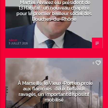
Martial Alvarez élu président de
13 Habitat : un nouveau chapitre
pour le premier bailleur social des
Bouches-du-Rhône
Admin
9 JUILLET 2026
ACTUALITÉS
0
À Marseille, le Vieux-Port en proie
aux flammes : deux bateaux
ravagés, un important dispositif
mobilisé