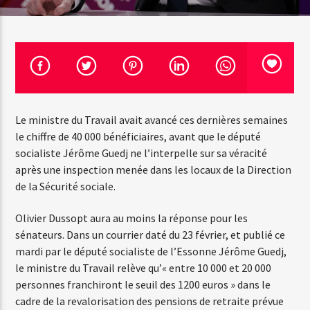
Emission en cours
Web-Radio-Années 100% 80s
07:00
22:00
Le ministre du Travail avait avancé ces dernières semaines
le chiffre de 40 000 bénéficiaires, avant que le député
socialiste Jérôme Guedj ne l’interpelle sur sa véracité
après une inspection menée dans les locaux de la Direction
Web-Radio-Le-Mosquitos
de la Sécurité sociale.
Olivier Dussopt aura au moins la réponse pour les
Web-Radio-Sicily
sénateurs. Dans un courrier daté du 23 février, et publié ce
mardi par le député socialiste de l’Essonne Jérôme Guedj,
le ministre du Travail relève qu’« entre 10 000 et 20 000
personnes franchiront le seuil des 1200 euros » dans le
Web-Radio-Années 70
cadre de la revalorisation des pensions de retraite prévue