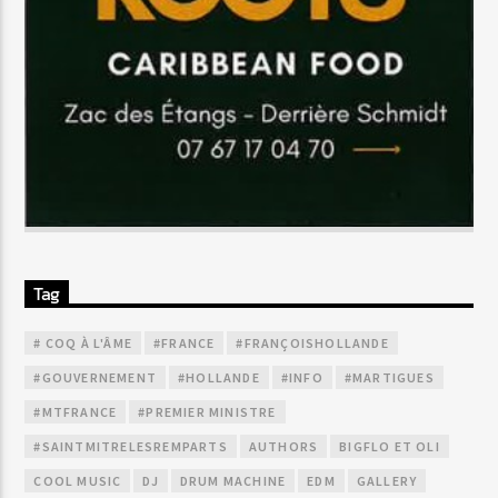
Tag
# COQ À L'ÂME
#FRANCE
#FRANÇOISHOLLANDE
#GOUVERNEMENT
#HOLLANDE
#INFO
#MARTIGUES
#MTFRANCE
#PREMIER MINISTRE
#SAINTMITRELESREMPARTS
AUTHORS
BIGFLO ET OLI
COOL MUSIC
DJ
DRUM MACHINE
EDM
GALLERY