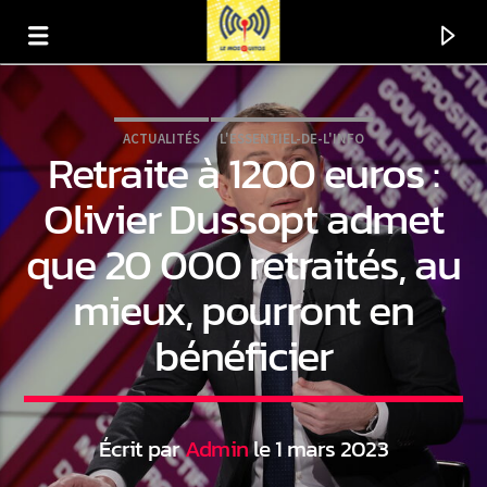
ACTUALITÉS
L'ESSENTIEL-DE-L'INFO
Retraite à 1200 euros :
Olivier Dussopt admet
que 20 000 retraités, au
mieux, pourront en
bénéficier
En ce moment
Titre
Écrit par
Admin
le 1 mars 2023
Artiste