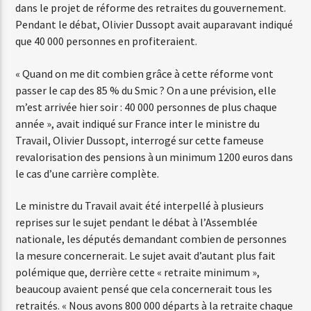
dans le projet de réforme des retraites du gouvernement.
Pendant le débat, Olivier Dussopt avait auparavant indiqué
que 40 000 personnes en profiteraient.
Web-Radio-Années 80
« Quand on me dit combien grâce à cette réforme vont
passer le cap des 85 % du Smic ? On a une prévision, elle
m’est arrivée hier soir : 40 000 personnes de plus chaque
Web-Radio-Latino
année », avait indiqué sur France inter le ministre du
Travail, Olivier Dussopt, interrogé sur cette fameuse
revalorisation des pensions à un minimum 1200 euros dans
Web-Radio-Italia
le cas d’une carrière complète.
Le ministre du Travail avait été interpellé à plusieurs
reprises sur le sujet pendant le débat à l’Assemblée
nationale, les députés demandant combien de personnes
la mesure concernerait. Le sujet avait d’autant plus fait
polémique que, derrière cette « retraite minimum »,
beaucoup avaient pensé que cela concernerait tous les
retraités. « Nous avons 800 000 départs à la retraite chaque