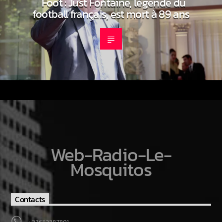
Foot : Just Fontaine, légende du
football français, est mort à 89 ans
Web-Radio-Le-
Mosquitos
Contacts
+33652387801