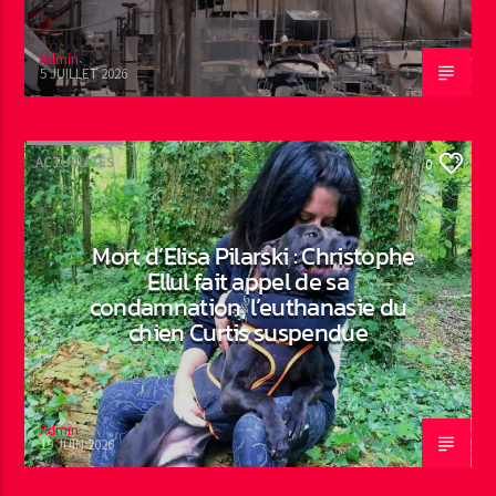
Admin
5 JUILLET 2026
ACTUALITÉS
0
Mort d’Elisa Pilarski : Christophe
Ellul fait appel de sa
condamnation, l’euthanasie du
chien Curtis suspendue
Admin
19 JUIN 2026