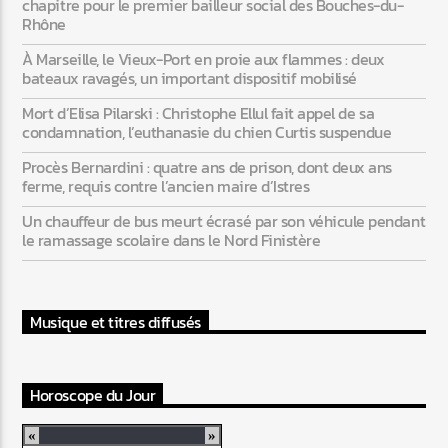
chapitre pour le premier bailleur social des Bouches-du-
Rhône
À Marseille, le Vieux-Port en proie aux flammes : deux
bateaux ravagés, un important dispositif mobilisé
Mort d’Elisa Pilarski : Christophe Ellul fait appel de sa
condamnation, l’euthanasie du chien Curtis suspendue
Procès Bernardini : quatre ans de prison, dont deux ans
ferme, requis contre l’ancien maire d’Istres
Un chauffeur de bus meurt écrasé par son véhicule pendant
le ramassage scolaire dans le Nord Finistère
Musique et titres diffusés
Horoscope du Jour