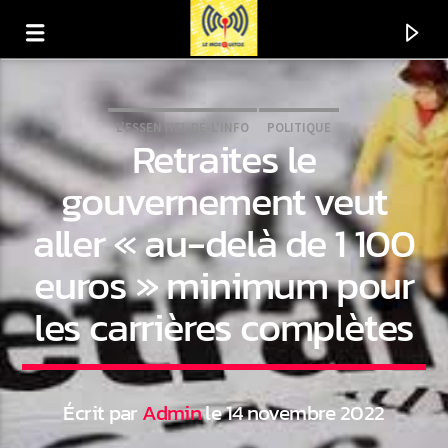
L'ESSENTIEL-DE-L'INFO
POLITIQUE
Retraites le
gouvernement veut
aller « au-delà de 1 100
euros » minimum pour
les carrières complètes
En ce moment
Titre
Écrit par
Admin
le 14 novembre 2022
Artiste