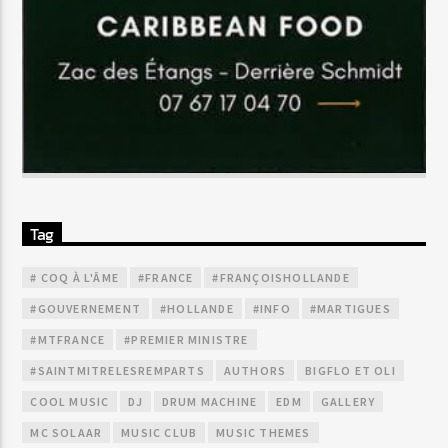
Tag
# COQ À L'ÂME
#FRANCE
#FRANÇOISHOLLANDE
#GOUVERNEMENT
#HOLLANDE
#INFO
#MARTIGUES
#MTFRANCE
#PREMIER MINISTRE
#SAINTMITRELESREMPARTS
AUTHORS
BIGFLO ET OLI
COOL MUSIC
DJ
DRUM MACHINE
EDM
GALLERY
MC SOLAAR
MUSIC CLUB
MUSIC THEMES