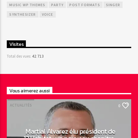
MUSIC WP THEMES
PARTY
POST FORMATS
SINGER
SYNTHESIZER
VOICE
Visites
42 713
Total des vues:
Vous aimerez aussi
ACTUALITÉS
0
Martial Alvarez élu président de