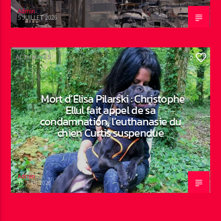
Admin
5 JUILLET 2026
ACTUALITÉS
0
Mort d’Elisa Pilarski : Christophe
Ellul fait appel de sa
condamnation, l’euthanasie du
chien Curtis suspendue
Admin
19 JUIN 2026