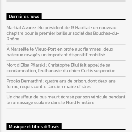
Dernières news
Martial Alvarez élu président de 13 Habitat : un nouveau
chapitre pour le premier bailleur social des Bouches-du-
Rhône
À Marseille, le Vieux-Port en proie aux flammes : deux
bateaux ravagés, un important dispositif mobilisé
Mort d’Elisa Pilarski : Christophe Ellul fait appel de sa
condamnation, l’euthanasie du chien Curtis suspendue
Procès Bernardini : quatre ans de prison, dont deux ans
ferme, requis contre l’ancien maire d’Istres
Un chauffeur de bus meurt écrasé par son véhicule pendant
le ramassage scolaire dans le Nord Finistère
Musique et titres diffusés