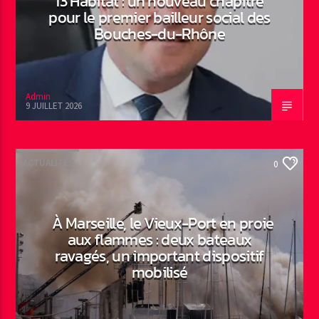
13 Habitat : un nouveau chapitre
pour le premier bailleur social des
Bouches-du-Rhône
Admin
9 JUILLET 2026
ACTUALITÉS
0
À Marseille, le Vieux-Port en proie
aux flammes : deux bateaux
ravagés, un important dispositif
mobilisé