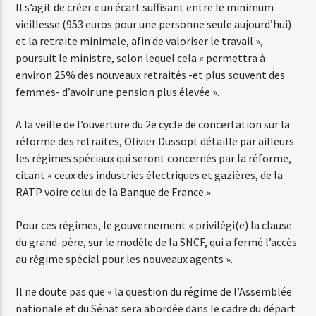
Il s’agit de créer « un écart suffisant entre le minimum
vieillesse (953 euros pour une personne seule aujourd’hui)
Web-Radio-Latino
et la retraite minimale, afin de valoriser le travail »,
poursuit le ministre, selon lequel cela « permettra à
environ 25% des nouveaux retraités -et plus souvent des
femmes- d’avoir une pension plus élevée ».
Web-Radio-Italia
A la veille de l’ouverture du 2e cycle de concertation sur la
réforme des retraites, Olivier Dussopt détaille par ailleurs
les régimes spéciaux qui seront concernés par la réforme,
citant « ceux des industries électriques et gazières, de la
RATP voire celui de la Banque de France ».
Pour ces régimes, le gouvernement « privilégi(e) la clause
du grand-père, sur le modèle de la SNCF, qui a fermé l’accès
au régime spécial pour les nouveaux agents ».
Il ne doute pas que « la question du régime de l’Assemblée
nationale et du Sénat sera abordée dans le cadre du départ